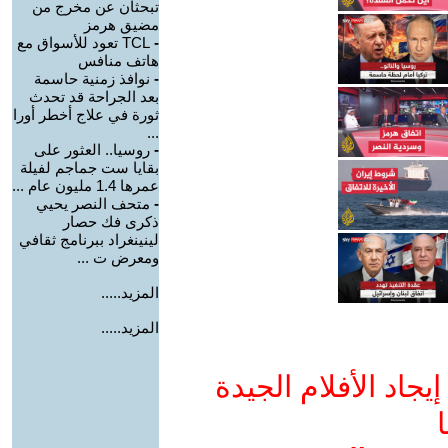
تبحثان عن مخرج من
مضيق هرمز
-
TCL تعود للأسواق مع
هاتف منافس
-
نوافذ زمنية حاسمة
بعد الجراحة قد تحدث
ثورة في علاج أخطر أورا
...
-
روسيا.. العثور على
بقايا ست جماجم لفيلة
عمرها 1.4 مليون عام ...
-
متحف النصر يحيي
ذكرى فك حصار
لينينغراد ببرنامج ثقافي
ومعرض ت ...
المزيد.....
المزيد.....
جاد الأفلام الجيدة
ا