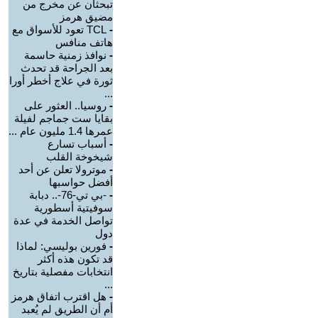
تبحثان عن مخرج من
مضيق هرمز
-
TCL تعود للأسواق مع
هاتف منافس
-
نوافذ زمنية حاسمة
بعد الجراحة قد تحدث
ثورة في علاج أخطر أورا
...
-
روسيا.. العثور على
بقايا ست جماجم لفيلة
عمرها 1.4 مليون عام ...
-
أسباب تسارع
شيخوخة القلب
-
موترولا تعلن عن أحد
أفضل حواسبها
-
-بي تي-76-.. دبابة
سوفيتية أسطورية
تواصل الخدمة في عدة
دول
-
فورين بوليسي: لماذا
قد تكون هذه أكثر
انتخابات مفصلية بتاريخ
...
-
هل اقترب اتفاق هرمز
أم أن الطريق لم يُعبد