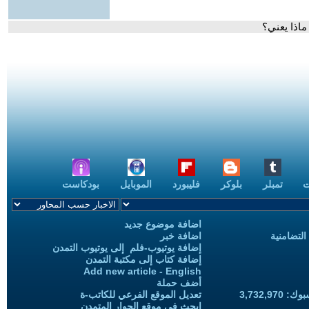
اذا يعني؟
ت
تمبلر
بلوكر
فليبورد
الموبايل
بودكاست
اضافة موضوع جديد
التضامنية
اضافة خبر
إضافة يوتيوب-فلم إلى يوتيوب التمدن
إضافة كتاب إلى مكتبة التمدن
Add new article - English
أضف حملة
3,732,97
تعديل الموقع الفرعي للكاتب-ة
ابحث في موقع الحوار المتمدن