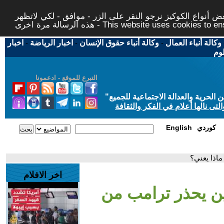
 أنواع الكوكيز نرجو النقر على الزر - موافق - لكي لاتظهر
This website uses cookies to ensure you ge
وكالة أنباء العمال
-
وكالة أنباء حقوق الإنسان
-
اخبار الرياضة
-
اخبار
لوم
التبرع للموقع - ادعمونا
حرية والعدالة الاجتماعية للجميع
"
تى نالها أعلام في الفكر والثقافة
كوردي
English
اذا يعني؟
اخر الافلام
ن يحذر ترامب من