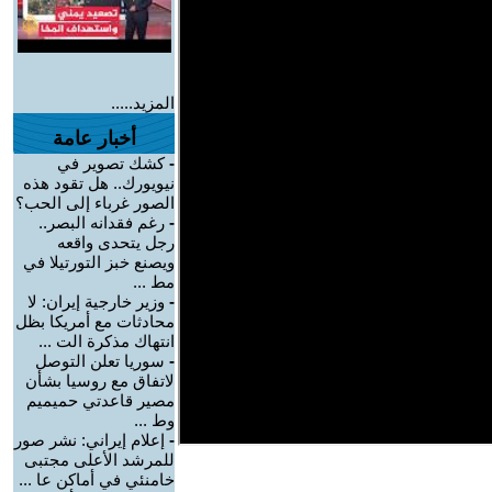
المزيد.....
أخبار عامة
-
كشك تصوير في
نيويورك.. هل تقود هذه
الصور غرباء إلى الحب؟
-
رغم فقدانه البصر..
رجل يتحدى واقعه
ويصنع خبز التورتيلا في
مط ...
-
وزير خارجية إيران: لا
محادثات مع أمريكا بظل
انتهاك مذكرة الت ...
-
سوريا تعلن التوصل
لاتفاق مع روسيا بشأن
مصير قاعدتي حميميم
وط ...
-
إعلام إيراني: نشر صور
للمرشد الأعلى مجتبى
خامنئي في أماكن عا ...