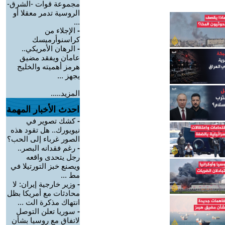
مجموعة قوات -الشرق-
الروسية تدمر معقلا أو
...
-
الإجلاء من
كراسنوأرميسك
-
الرهان الأمريكي..
عامان ويفقد مضيق
هرمز أهميته والخليج
يجهز ...
المزيد.....
احدث الأخبار المهمة
-
كشك تصوير في
نيويورك.. هل تقود هذه
الصور غرباء إلى الحب؟
-
رغم فقدانه البصر..
رجل يتحدى واقعه
ويصنع خبز التورتيلا في
مط ...
-
وزير خارجية إيران: لا
محادثات مع أمريكا بظل
انتهاك مذكرة الت ...
-
سوريا تعلن التوصل
لاتفاق مع روسيا بشأن