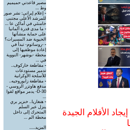
مصير قاعدتي حميميم
وط ...
-
إعلام إيراني: نشر صور
للمرشد الأعلى مجتبى
خامنئي في أماكن عا ...
-
ما مدى قدرة ألمانيا
على حماية منشآتها
الحيوية ضد المسيرات؟
-
-روساتوم- تبدأ في
إعادة موظفيها إلى
محطة -بوشهر- النووية
في ...
-
مقاطعة خاركوف..
تدمير مستودعات
للأسلحة الأوكرانية
-
مقاطعة زابوروجيه..
مدفع هاوتزر الروسي -
D-30- يدمر مواقع لقوا
...
-
هنغاريا.. خنزير بري
ينزل عبر السلم
جاد الأفلام الجيدة
المتحرك إلى داخل
محطة الم ...
ا
المزيد.....