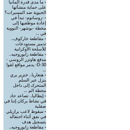
-
ما مدى قدرة ألمانيا
على حماية منشآتها
الحيوية ضد المسيرات؟
-
-روساتوم- تبدأ في
إعادة موظفيها إلى
محطة -بوشهر- النووية
في ...
-
مقاطعة خاركوف..
تدمير مستودعات
للأسلحة الأوكرانية
-
مقاطعة زابوروجيه..
مدفع هاوتزر الروسي -
D-30- يدمر مواقع لقوا
...
-
هنغاريا.. خنزير بري
ينزل عبر السلم
المتحرك إلى داخل
محطة الم ...
-
إيطاليا.. تصاعد حاد
في نشاط بركان إتنا في
صقلية
-
سقوط لاعب برازيلي
في نفق أثناء احتفاله
بتسجيل هدف
-
مقاطعة زابوروجيه..