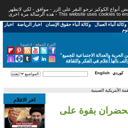
 أنواع الكوكيز نرجو النقر على الزر - موافق - لكي لاتظهر
This website uses cookies to ensure you ge
وكالة أنباء العمال
-
وكالة أنباء حقوق الإنسان
-
اخبار الرياضة
-
اخبار
لوم
التبرع للموقع - ادعمونا
حرية والعدالة الاجتماعية للجميع
"
تى نالها أعلام في الفكر والثقافة
كوردي
English
ة الأمريكية الصينية
اخر الافلام
يحضران بقوة على