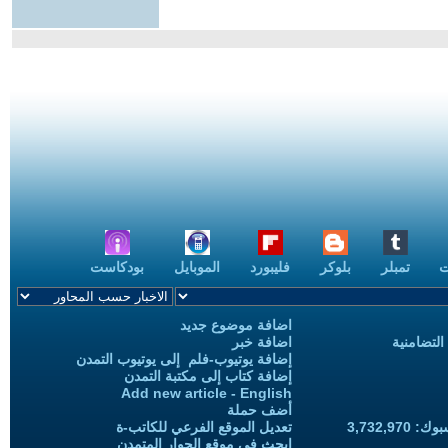
ت
تمبلر
بلوكر
فليبورد
الموبايل
بودكاست
اضافة موضوع جديد
التضامنية
اضافة خبر
إضافة يوتيوب-فلم إلى يوتيوب التمدن
إضافة كتاب إلى مكتبة التمدن
Add new article - English
أضف حملة
3,732,97
تعديل الموقع الفرعي للكاتب-ة
ابحث في موقع الحوار المتمدن