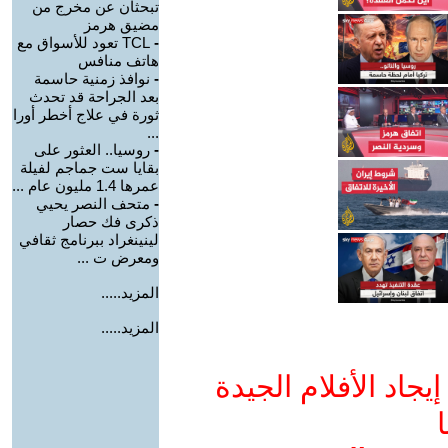
تبحثان عن مخرج من
مضيق هرمز
-
TCL تعود للأسواق مع
هاتف منافس
-
نوافذ زمنية حاسمة
بعد الجراحة قد تحدث
ثورة في علاج أخطر أورا
...
-
روسيا.. العثور على
بقايا ست جماجم لفيلة
عمرها 1.4 مليون عام ...
-
متحف النصر يحيي
ذكرى فك حصار
لينينغراد ببرنامج ثقافي
ومعرض ت ...
المزيد.....
المزيد.....
جاد الأفلام الجيدة
ا