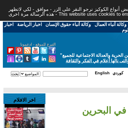
 أنواع الكوكيز نرجو النقر على الزر - موافق - لكي لاتظهر
This website uses cookies to ensure you ge
وكالة أنباء العمال
-
وكالة أنباء حقوق الإنسان
-
اخبار الرياضة
-
اخبار
لوم
التبرع للموقع - ادعمونا
حرية والعدالة الاجتماعية للجميع
"
تى نالها أعلام في الفكر والثقافة
كوردي
English
اخر الافلام
 في البحرين