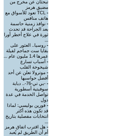
تبحثان عن مخرج من
مضيق هرمز
-
TCL تعود للأسواق مع
هاتف منافس
-
نوافذ زمنية حاسمة
بعد الجراحة قد تحدث
ثورة في علاج أخطر أورا
...
-
روسيا.. العثور على
بقايا ست جماجم لفيلة
عمرها 1.4 مليون عام ...
-
أسباب تسارع
شيخوخة القلب
-
موترولا تعلن عن أحد
أفضل حواسبها
-
-بي تي-76-.. دبابة
سوفيتية أسطورية
تواصل الخدمة في عدة
دول
-
فورين بوليسي: لماذا
قد تكون هذه أكثر
انتخابات مفصلية بتاريخ
...
-
هل اقترب اتفاق هرمز
أم أن الطريق لم يُعبد