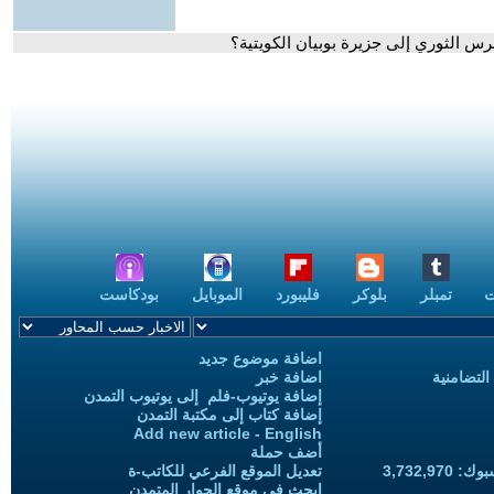
رس الثوري إلى جزيرة بوبيان الكويتية؟
ت
تمبلر
بلوكر
فليبورد
الموبايل
بودكاست
اضافة موضوع جديد
التضامنية
اضافة خبر
إضافة يوتيوب-فلم إلى يوتيوب التمدن
إضافة كتاب إلى مكتبة التمدن
Add new article - English
أضف حملة
3,732,97
تعديل الموقع الفرعي للكاتب-ة
ابحث في موقع الحوار المتمدن