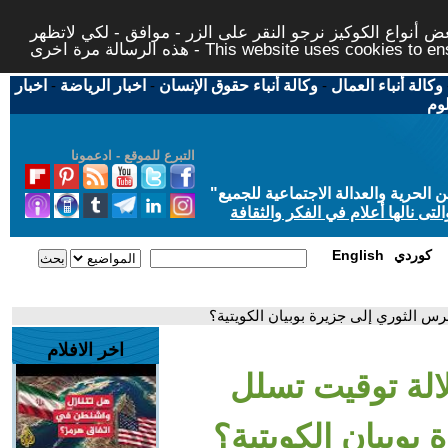
 أنواع الكوكيز نرجو النقر على الزر - موافق - لكي لاتظهر
This website uses cookies to ensure you ge
وكالة أنباء العمال
-
وكالة أنباء حقوق الإنسان
-
اخبار الرياضة
-
اخبار
لوم
التبرع للموقع - ادعمونا
حرية والعدالة الاجتماعية للجميع
"
تى نالها أعلام في الفكر والثقافة
كوردي
English
رس الثوري إلى جزيرة بوبيان الكويتية؟
اخر الافلام
لالة توقيت تسلل
بوبيان الكويتية؟