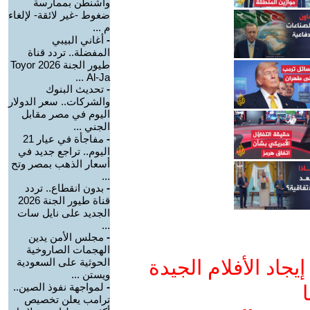
واشنطن بممارسة
ضغوط -غير لائقة- لإلغاء
م ...
-
أغاني البيبي
المفضلة.. تردد قناة
طيور الجنة 2026 Toyor
Al-Ja ...
-
تحديث البنوك
والشركات.. سعر الدولار
اليوم في مصر مقابل
الجني ...
-
مفاجأة في عيار 21
اليوم.. تراجع جديد في
أسعار الذهب بمصر وتح
...
-
بدون انقطاع.. تردد
قناة طيور الجنة 2026
الجديد على نايل سات
...
-
مجلس الأمن يدين
الهجمات الصاروخية
جاد الأفلام الجيدة
الحوثية على السعودية
ويستن ...
-
لمواجهة نفوذ الصين..
ا
ترامب يعلن تخصيص