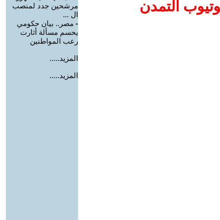
وتيوب التمدن
مرشحين جدد لمنصب
ال ...
-
مصر.. بيان حكومي
يحسم مسألة أثارت
رعب المواطنين
المزيد.....
المزيد.....