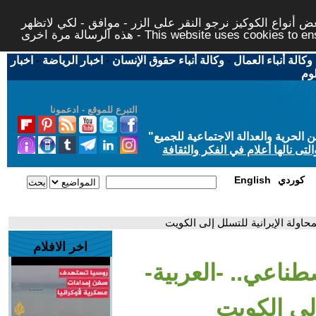
 أنواع الكوكيز نرجو النقر على الزر - موافق - لكي لاتظهر
This website uses cookies to ensure you ge
وكالة أنباء العمال
-
وكالة أنباء حقوق الإنسان
-
اخبار الرياضة
-
اخبار
لوم
التبرع للموقع - ادعمونا
حرية والعدالة الاجتماعية للجميع
"
تى نالها أعلام في الفكر والثقافة
كوردي
English
محاولة الإيرانية للتسلل إلى الكويت
اخر الافلام
صطناعي.. -العربية-
إلى الكويت