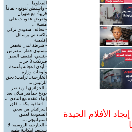
المعلوما ...
-
واشنطن تتوقع -اتفاقاً
قريباً- مع طهران
وتفرض عقوبات على
منصة ...
-
تحالف سعودي تركي
باكستاني برسائل
إقليمية
-
شرطة لندن تخفض
مستوى خطر -مفترس
جنسي- لضعف البصر
فيرتكب 3 جر ...
-
أبدى إعجابه بأعمدة
ولوحات وزارة
الخارجية.. ترامب: يحق
للرئيس ...
-
الجزائري ابن ناصر
يودع جماهير ميلان بعد
إنهاء عقده مع النادي ...
-
-اتفاقية مكة-.. قلق
إسرائيلي من سعي
جاد الأفلام الجيدة
السعودية لعمق
استراتيجي. ...
ا
-
الخارجية الروسية: لا
نستبعد إمكانية ظهور