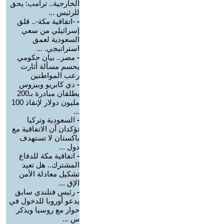
الخارجية.. ترامب: يحق
للرئيس ...
-
-اتفاقية مكة-.. قلق
إسرائيلي من سعي
السعودية لعمق
استراتيجي. ...
-
مصر.. بيان حكومي
يحسم مسألة أثارت
رعب المواطنين
-
دي كابريو وبيزوس
يطلقان مبادرة بـ200
مليون دولار لإنقاذ 100
...
-
السعودية وتركيا
تؤكدان أن الاتفاقية مع
باكستان لا تستهدف
دول ...
-
اتفاقية مكة للدفاع
المشترك.. هل تعيد
تشكيل معادلة الأمن
الإق ...
-
رئيس فنلندي سابق
يدعو أوروبا للدخول في
حوار مع روسيا ويذكر
س ...