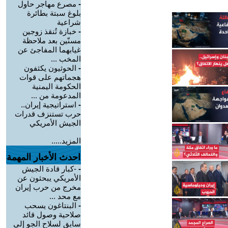
-
مصرع مهاجر حاول
بلوغ سبتة بطائرة
شراعية
-
خبازة تُنقذ زوجين
مسنّين بعد ملاحظة
غيابهما المفاجئ عن
المخب ...
-
الحوثيون يكثفون
هجماتهم على قوات
الحكومة اليمنية
المدعومة من ...
-
استراتيجية إيران..
حرب تستنزف قدرات
الجيش الأمريكي
المزيد.....
احدث الأخبار المهمة
-
-كبار قادة الجيش
الأمريكي يبحثون عن
مخرج من حرب إيران
مع محد ...
-
البنتاغون يسحب
صلاحية وصول قائد
سابق لسلاح الجو إلى