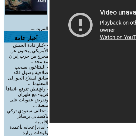
المزيد.....
أخبار عامة
-
-كبار قادة الجيش
الأمريكي يبحثون عن
مخرج من حرب إيران
مع محد ...
-
البنتاغون يسحب
صلاحية وصول قائد
سابق لسلاح الجو إلى
المعلوما ...
-
واشنطن تتوقع -اتفاقاً
قريباً- مع طهران
وتفرض عقوبات على
منصة ...
-
تحالف سعودي تركي
باكستاني برسائل
إقليمية
-
أبدى إعجابه بأعمدة
ولوحات وزارة