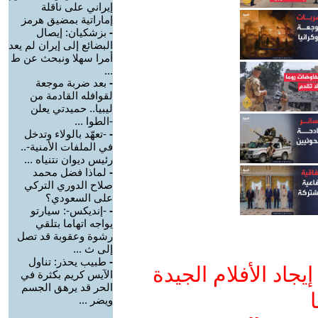
إيراني على ناقلة
إماراتية بمضيق هرمز
-
بزشكيان: إيصال
البضائع إلى إيران لم يعد
أمرا سهلا ونبحث عن ط
...
-
بعد ضربة موجعة
لقوافله القادمة من
ليبيا.. حميدتي يعلن
-الطوا ...
-
-تعهّد بالولاء وتدخل
في الملفات الأمنية-..
رئيس ديوان نتنياه ...
-
لماذا فضل محمد
صلاح الدوري التركي
على السعودي؟
-
-إنديكس-: سيارتو
يواجه اتهاما بتلقي
رشوة وعقوبة قد تصل
إلى ث ...
-
طبيب يحذر: تناول
جاد الأفلام الجيدة
الآيس كريم بكثرة في
الحر قد يرهق الجسم
ا
ويضر ...