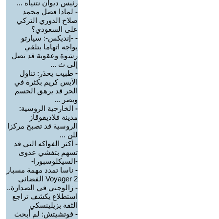
رئيس ديوان نتنياه ...
-
لماذا فضل محمد
صلاح الدوري التركي
على السعودي؟
-
-إنديكس-: سيارتو
يواجه اتهاما بتلقي
رشوة وعقوبة قد تصل
إلى ث ...
-
طبيب يحذر: تناول
الآيس كريم بكثرة في
الحر قد يرهق الجسم
ويضر ...
-
الخارجية الروسية:
مدينة فلاديقوقاز
الروسية قد تصبح مركزا
للن ...
-
أكثر الفواكه التي قد
تسهم بتفشي عدوى
-السيكلوسبورا-
-
ناسا تمدد مهمة مسبار
Voyager 2 الفضائي
-
زالوجني في الصدارة..
استطلاع يكشف تراجع
الثقة بزيلينسكي
-
فوتشيتش: لم أبحث