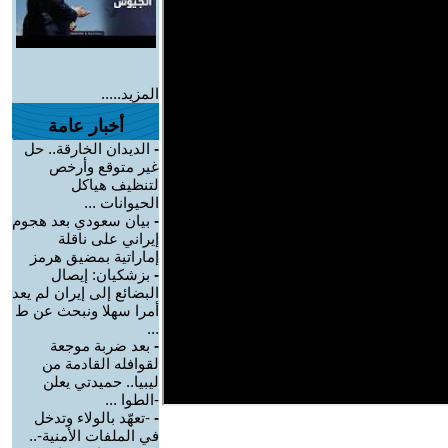
المزيد.....
أخبار عامة
-
الديدان الخارقة.. حل
غير متوقع وأرخص
لتنظيف هياكل
الحيوانات ...
-
بيان سعودي بعد هجوم
إيراني على ناقلة
إماراتية بمضيق هرمز
-
بزشكيان: إيصال
البضائع إلى إيران لم يعد
أمرا سهلا ونبحث عن ط
...
-
بعد ضربة موجعة
لقوافله القادمة من
ليبيا.. حميدتي يعلن
-الطوا ...
-
-تعهّد بالولاء وتدخل
في الملفات الأمنية-..