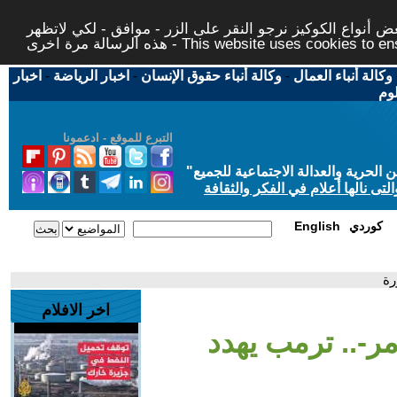
 أنواع الكوكيز نرجو النقر على الزر - موافق - لكي لاتظهر
This website uses cookies to ensure you ge
وكالة أنباء العمال
-
وكالة أنباء حقوق الإنسان
-
اخبار الرياضة
-
اخبار
لوم
التبرع للموقع - ادعمونا
حرية والعدالة الاجتماعية للجميع
"
تى نالها أعلام في الفكر والثقافة
كوردي
English
رة
اخر الافلام
مر-.. ترمب يهدد