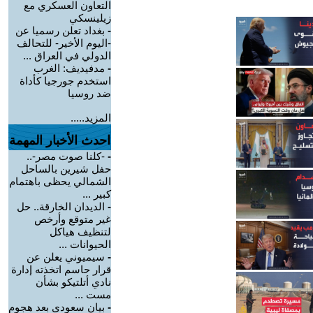
التعاون العسكري مع
زيلينسكي
-
بغداد تعلن رسميا عن
-اليوم الأخير- للتحالف
الدولي في العراق ...
-
مدفيديف: الغرب
استخدم جورجيا كأداة
ضد روسيا
المزيد.....
احدث الأخبار المهمة
-
-كلنا صوت مصر-..
حفل شيرين بالساحل
الشمالي يحظى باهتمام
كبير ...
-
الديدان الخارقة.. حل
غير متوقع وأرخص
لتنظيف هياكل
الحيوانات ...
-
سيميوني يعلن عن
قرار حاسم اتخذته إدارة
نادي أتلتيكو بشأن
مست ...
-
بيان سعودي بعد هجوم