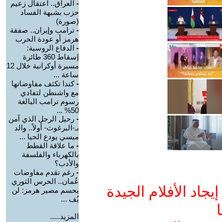
-
العراق.. اعتقال زعيم
حزب بشبهة الفساد
(صورة)
-
ترامب وإيران.. صفقة
هرمز أو عودة الحرب
-
الدفاع الروسية:
إسقاط 360 طائرة
مسيرة أوكرانية خلال 12
ساعة ...
-
كندا تكثف مفاوضاتها
مع واشنطن لتفادي
رسوم ترامب البالغة
50% ...
-
رحيل الرجل الذي آمن
بـ-البرغوث- أولاً.. والد
ميسي يودع الحيا ...
-
ما علاقة القطط
بالكهرباء والفلسفة
والأدب؟
-
رغم تقدم مفاوضات
عُمان.. الحرس الثوري
جاد الأفلام الجيدة
يحسم مصير هرمز: لن
يُف ...
ا
المزيد.....