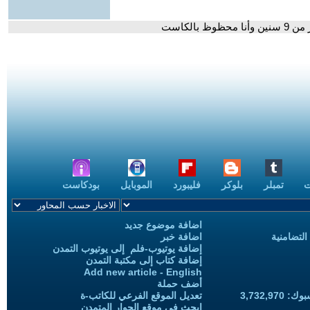
بالكاست
ت
تمبلر
بلوكر
فليبورد
الموبايل
بودكاست
اضافة موضوع جديد
التضامنية
اضافة خبر
إضافة يوتيوب-فلم إلى يوتيوب التمدن
إضافة كتاب إلى مكتبة التمدن
Add new article - English
أضف حملة
3,732,97
تعديل الموقع الفرعي للكاتب-ة
ابحث في موقع الحوار المتمدن