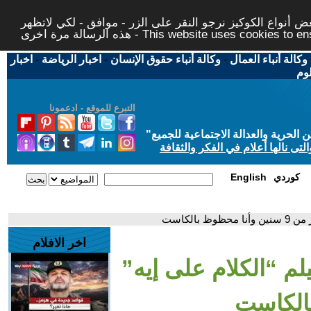
 أنواع الكوكيز نرجو النقر على الزر - موافق - لكي لاتظهر
This website uses cookies to ensure you ge
وكالة أنباء العمال
-
وكالة أنباء حقوق الإنسان
-
اخبار الرياضة
-
اخبار
لوم
التبرع للموقع - ادعمونا
حرية والعدالة الاجتماعية للجميع
"
تى نالها أعلام في الفكر والثقافة
كوردي
English
بالكاست
اخر الافلام
لم “الكلام على إيه”