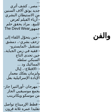
...
-
مصر.. كشف أثري
جديد يوثق آلاف السنين
من الاستيطان البشري
-
أزياء الفيلم تُعرض
للبيع.. مزاد يحقق حلم
جمهورThe Devil Wear
...
والفن
-
حين يتحوّل اللقاء إلى
-زحف بشري-.. دمشق
تستقبل -المايسترو-
-
فقيه في زمن الجباية..
حين تحدى التاج
السبكي سلطة
المماليك ود ...
-
-الاقتلاع-.. إيال
وايزمان يفكك معمار
الإبادة الإسرائيلية بفل
...
-
مهرجان -أورالتيرا جاز-
يجمع موسيقيي الجاز
من موسكو ويكاترينب
...
-
قطط الإرميتاج تواصل
تقليدا عمره ثلاثة قرون