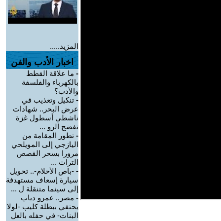
المزيد.....
اخبار الأدب والفن
-
ما علاقة القطط
بالكهرباء والفلسفة
والأدب؟
-
تنكيل وتعذيب في
عرض البحر.. شهادات
ناشطي أسطول غزة
تفضح الرو ...
-
تطور المقامة من
اليازجي إلى المويلحي
مرورا بسحر القصص
التراث ...
-
-باص الأحلام-.. تحويل
سيارة إسعاف مستهدفة
إلى سينما متنقلة ل ...
-
مصر.. عمرو دياب
يحتفي ببطلة كليب -لولا
البنات- في حفله بالعل