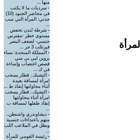
منها ...
-
سرديات ما لا يكتب
في محاضر الجنود (10)
جدتي: المرأة التي سب
...
-
شرطة لندن تخفض
مستوى خطر -مفترس
جنسي- لضعف البصر
لمرأة
فيرتكب 3 جر ...
-
المملكة المتحدة: نساء
يروين لبي بي سي
قصص اغتصاب وإساءة
في ك ...
-
التشيك.. قطار يسحب
امرأة لمسافة بعيدة
أثناء محاولتها إنقاذ ط ...
-
التشيك.. قطار يسحب
امرأة أثناء محاولتها
إنقاذ طفلها لمسافة ب
...
-
ديشاوندري واشنطن..
متهم باعتداءات جنسية
وبطل في الملاعب اللب
...
-
رئيسة القومي للمرأة