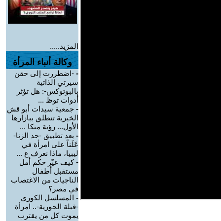
المزيد.....
وكالة أنباء المرأة
-
-اضطررت إلى حقن
سيرتي الذاتية
بالبوتوكس-: هل تؤثر
أدوات توظ ...
-
جمعية سيدات أبو قش
الخيرية تنطلق ببازارها
الأول... رؤية متكا ...
-
بعد تطبيق -حد الزنا-
عَلَناً على امرأة في
ليبيا، ماذا نعرف ع ...
-
كيف غيّر حكم أمل
مستقبل أطفال
الناجيات من الاغتصاب
في مصر؟
-
المسلسل الكوري
-قبلة الحورية-.. امرأة
يموت كل من يقترب