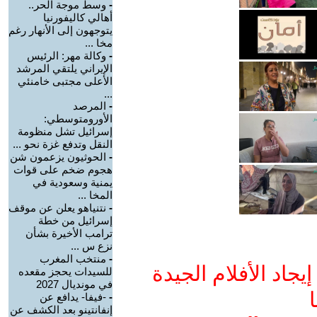
-
وسط موجة الحر..
أهالي كاليفورنيا
يتوجهون إلى الأنهار رغم
مخا ...
-
وكالة مهر: الرئيس
الإيراني يلتقي المرشد
الأعلى مجتبى خامنئي
...
-
المرصد
الأورومتوسطي:
إسرائيل تشل منظومة
النقل وتدفع غزة نحو ...
-
الحوثيون يزعمون شن
هجوم ضخم على قوات
يمنية وسعودية في
المخا ...
-
نتنياهو يعلن عن موقف
إسرائيل من خطة
ترامب الأخيرة بشأن
نزع س ...
-
منتخب المغرب
جاد الأفلام الجيدة
للسيدات يحجز مقعده
في مونديال 2027
ا
-
-فيفا- يدافع عن
إنفانتينو بعد الكشف عن