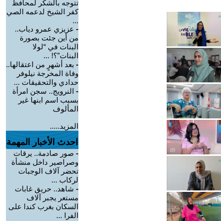
تتوجه بالشكر لمحافظ
كفر الشيخ لدعمه الصي
...
-
عزيزي عمرو دياب..
من أين جئت بصورة
البنات في “لولا
البنات”؟! ...
-
بعد أشهرٍ من اعتقالها..
وفاة المخرجة نيلوفر
حدادي والتحقيقات ...
-
النرويج.. سجن امرأة
بسبب اسم ابنها غير
المألوف
المزيد.....
احدث الأخبار المهمة
-
صور صادمة.. يرقات
وصراصير داخل منشأة
تحضر آلاف الوجبات
لركاب ...
-
شاهد.. حريق غابات
مستعر يجبر آلاف
السكان بغرب كندا على
الفرا ...