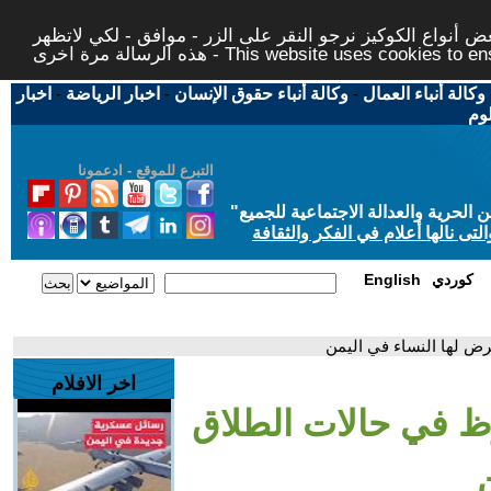
 أنواع الكوكيز نرجو النقر على الزر - موافق - لكي لاتظهر
This website uses cookies to ensure you ge
وكالة أنباء العمال
-
وكالة أنباء حقوق الإنسان
-
اخبار الرياضة
-
اخبار
لوم
التبرع للموقع - ادعمونا
حرية والعدالة الاجتماعية للجميع
"
تى نالها أعلام في الفكر والثقافة
كوردي
English
رض لها النساء في اليمن
اخر الافلام
وظ في حالات الطلاق