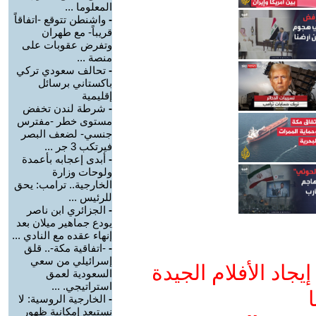
المعلوما ...
-
واشنطن تتوقع -اتفاقاً
قريباً- مع طهران
وتفرض عقوبات على
منصة ...
-
تحالف سعودي تركي
باكستاني برسائل
إقليمية
-
شرطة لندن تخفض
مستوى خطر -مفترس
جنسي- لضعف البصر
فيرتكب 3 جر ...
-
أبدى إعجابه بأعمدة
ولوحات وزارة
الخارجية.. ترامب: يحق
للرئيس ...
-
الجزائري ابن ناصر
يودع جماهير ميلان بعد
إنهاء عقده مع النادي ...
-
-اتفاقية مكة-.. قلق
إسرائيلي من سعي
جاد الأفلام الجيدة
السعودية لعمق
استراتيجي. ...
ا
-
الخارجية الروسية: لا
نستبعد إمكانية ظهور