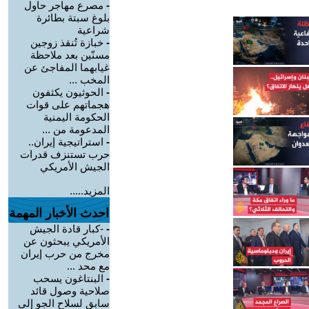
-
مصرع مهاجر حاول
بلوغ سبتة بطائرة
شراعية
-
خبازة تُنقذ زوجين
مسنّين بعد ملاحظة
غيابهما المفاجئ عن
المخب ...
-
الحوثيون يكثفون
هجماتهم على قوات
الحكومة اليمنية
المدعومة من ...
-
استراتيجية إيران..
حرب تستنزف قدرات
الجيش الأمريكي
المزيد.....
احدث الأخبار المهمة
-
-كبار قادة الجيش
الأمريكي يبحثون عن
مخرج من حرب إيران
مع محد ...
-
البنتاغون يسحب
صلاحية وصول قائد
سابق لسلاح الجو إلى