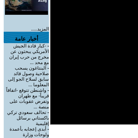
المزيد.....
أخبار عامة
-
-كبار قادة الجيش
الأمريكي يبحثون عن
مخرج من حرب إيران
مع محد ...
-
البنتاغون يسحب
صلاحية وصول قائد
سابق لسلاح الجو إلى
المعلوما ...
-
واشنطن تتوقع -اتفاقاً
قريباً- مع طهران
وتفرض عقوبات على
منصة ...
-
تحالف سعودي تركي
باكستاني برسائل
إقليمية
-
أبدى إعجابه بأعمدة
ولوحات وزارة