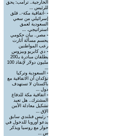
الخارجية.. ترامب: يحق
للرئيس ...
-
-اتفاقية مكة-.. قلق
إسرائيلي من سعي
السعودية لعمق
استراتيجي. ...
-
مصر.. بيان حكومي
يحسم مسألة أثارت
رعب المواطنين
-
دي كابريو وبيزوس
يطلقان مبادرة بـ200
مليون دولار لإنقاذ 100
...
-
السعودية وتركيا
تؤكدان أن الاتفاقية مع
باكستان لا تستهدف
دول ...
-
اتفاقية مكة للدفاع
المشترك.. هل تعيد
تشكيل معادلة الأمن
الإق ...
-
رئيس فنلندي سابق
يدعو أوروبا للدخول في
حوار مع روسيا ويذكر
س ...