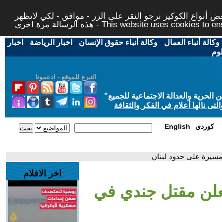
 أنواع الكوكيز نرجو النقر على الزر - موافق - لكي لاتظهر
This website uses cookies to ensure you ge
وكالة أنباء العمال
-
وكالة أنباء حقوق الإنسان
-
اخبار الرياضة
-
اخبار
لوم
التبرع للموقع - ادعمونا
حرية والعدالة الاجتماعية للجميع
"
تى نالها أعلام في الفكر والثقافة
كوردي
English
مسيرة على حدود لبنان
اخر الافلام
يعلن مقتل جندي في