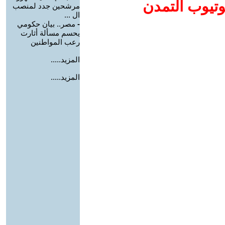
وتيوب التمدن
مرشحين جدد لمنصب
ال ...
-
مصر.. بيان حكومي
يحسم مسألة أثارت
رعب المواطنين
المزيد.....
المزيد.....