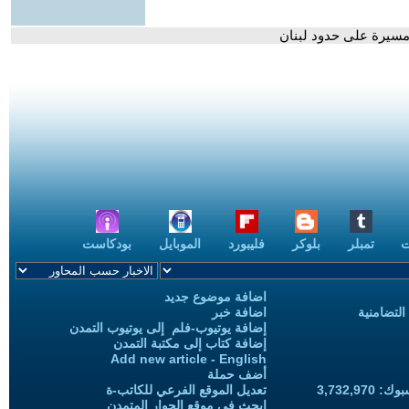
مسيرة على حدود لبنان
ت
تمبلر
بلوكر
فليبورد
الموبايل
بودكاست
اضافة موضوع جديد
التضامنية
اضافة خبر
إضافة يوتيوب-فلم إلى يوتيوب التمدن
إضافة كتاب إلى مكتبة التمدن
Add new article - English
أضف حملة
3,732,97
تعديل الموقع الفرعي للكاتب-ة
ابحث في موقع الحوار المتمدن