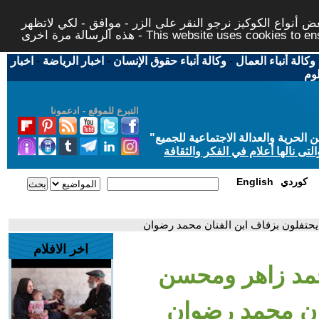
 أنواع الكوكيز نرجو النقر على الزر - موافق - لكي لاتظهر
This website uses cookies to ensure you ge
وكالة أنباء العمال
-
وكالة أنباء حقوق الإنسان
-
اخبار الرياضة
-
اخبار
لوم
التبرع للموقع - ادعمونا
حرية والعدالة الاجتماعية للجميع
"
تى نالها أعلام في الفكر والثقافة
كوردي
English
حتفلون بزفاف ابن الفنان محمد رضوان
اخر الافلام
مد زاهر ومحسن
ان محمد رضوان