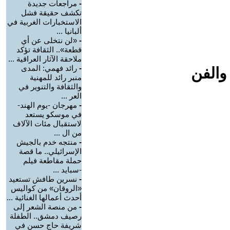
-
مراجعات جديدة
تكشف حقيقة فشل
الاستخبارات الغربية في
ألبانيا ...
-
«لن نتخلى عن أي
قطعة».. الثقافة تؤكد
ملاحقة الآثار العراقية ...
-
رائد فهمي: المدى
والفن
منبر رائد للمهنية
والثقافة والتنوير في
العر ...
-
مهرجان -يوم الهند-
في موسكو يستعد
لاستقبال مئات الآلاف
من ال ...
-
منتجه خدم بالجيش
الإسرائيلي.. ما قصة
حملة مقاطعة فيلم
-سبايد ...
-
نسرين طافش تستعيد
«الروقان» من كواليس
أحدث أعمالها الغنائية ...
-
من منصة الشعر إلى
رصيف دمشق.. الطفلة
شريفة حاج حسن في