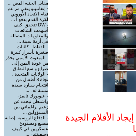
مقابل الجنيه المص ...
-
إنفانتينو ينفي مزاعم
قيام الاتحاد الأوروبي
لكرة القدم بدفع أ ...
-
DW تتحقق: كيف
أسهمت الشائعات
والمعلومات المضللة
في أزمة سبتة ...
-
القطط.. كائنات
صغيرة بأسرار كبيرة
-
المبعوث الأممي يحذر
من عودة اليمن إلى
صراع واسع النطاق
-
الولايات المتحدة..
نجاة 8 أطفال من
اقتحام سيارة سيدة
مسنة لف ...
-
-نيويورك تايمز-:
واشنطن تبحث عن
زعيم براغماتي بين
المسؤولين ...
جاد الأفلام الجيدة
-
الدفاع الروسية: إصابة
مصنع ومستودع
ا
عسكريين في كييف
وسفينتين ...