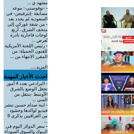
مشهد ي ...
-
-نوفوستي-: موعد
مسابقة -إنترفيجن- في
السعودية لم يحدد بعد
-
من شقة غوركي إلى
متحف الشرق.. أربع
لوحات قاجارية نادرة
تُعرض ...
-
رئيس اللجنة الأمريكية
للفنون الجميلة: من
المقرر الانتهاء من ...
المزيد.....
احدث الأخبار المهمة
-
البرادعي يعدد 4 أمور
تجعل الوضع بالشرق
الأوسط -ينتقل من
السي ...
-
ابنة صدام حسين تنشر
فيديو لوالدها وحشود
من العراقيين بذكرى 8
...
-
سعر الدولار اليوم في
البنوك والسوق السوداء