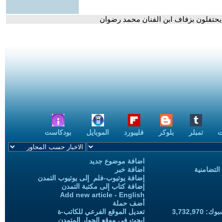
حتفلون بزفاف ابن الفنان محمد رضوان
ت
تمبلر
بلوكر
فليبورد
الموبايل
بودكاست
اضافة موضوع جديد
التضامنية
اضافة خبر
إضافة يوتيوب-فلم إلى يوتيوب التمدن
إضافة كتاب إلى مكتبة التمدن
Add new article - English
أضف حملة
3,732,97
تعديل الموقع الفرعي للكاتب-ة
ابحث في موقع الحوار المتمدن