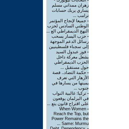
زهران ممداني مسلم
يساري يربك حسابات
ترامب ...
-
جميعا لإنجاح المؤتمر
الوطني السادس لحزب
النهج الديمقراطي الع ...
-
حزب اليسار يسحب
رسائل الدعم الموجهة
إلى سجناء فلسطينيين
-
فوز عبدول السيد
يشعل معركة داخل
الحزب الديمقراطي
حول مستقبل ...
-
حكمة التضاد.. قصة
الأزهار التي تعرف
يمينها من يسارها في
جنوب ...
-
تركيا: غالبية النواب
في البرلمان يوقعون
على اقتراح قانون يتع ...
When Women
-
Reach the Top, but
Power Remains the
Same: Murmu ...
Debt, Dependency,
-