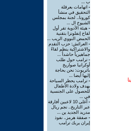
ب ...
-
اتهامات بعرقلة
التحقيق في منشأ
كورونا.. لجنة بمجلس
الشيوخ ال ...
-
هيئة الأدوية تقر أول
لقاح إنفلونزا بتقنية
الحمض النووي الريب ...
-
العرائش: حزب التقدم
والاشتراكية ينظم لقاءً
جماهيرياً حاشداً ...
-
ترامب حول طلب
أوكرانيا صواريخ
باتريوت: نحن بحاجة
إليها أيضا ...
ا
-
ترامب يحظر السياحة
بهدف ولادة الأطفال
للحصول على الجنسية
في ...
-
أغلى 10 لاعبين أفارقة
عبر التاريخ.. نجم ريال
مدريد الجديد ين ...
-
صفقة هرمز.. نفوذ
إيران يربك ترامب