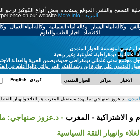
ة التصفح والنشر، الموقع يستخدم بعض أنواع الكوكيز نرجو النق
More info - المزيد
experience on our website
الفن
-
وكالة أنباء اليسار
-
وكالة أنباء العلمانية
-
وكالة أنباء العمال
-
وكا
الاقتصاد
-
اخبار الطب والعلوم
 الرئيسي لمؤسسة الحوار المتمدن
، علمانية، ديمقراطية، تطوعية وغير ربحية
ل مجتمع مدني علماني ديمقراطي حديث يضمن الحرية والعدالة الاجتم
حوار المتمدن على جائزة ابن رشد للفكر الحر والتى نالها أعلام في الفك
كوردي
English
الاخبار
مراكز
الحوار المتمدن
لتمدن
- د.عزوز صنهاجي: ما يهدد مستقبل المغرب هو الغلاء وانهيار الثقة 
 و الاشتراكية - المغرب
- د.عزوز صنهاجي: ما
لاء وانهيار الثقة السياسية