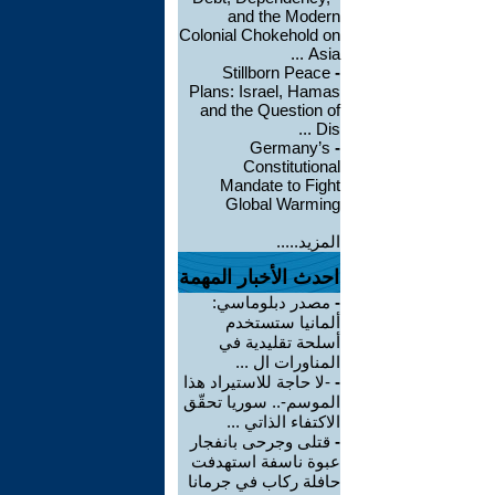
and the Modern
Colonial Chokehold on
Asia ...
Stillborn Peace
-
Plans: Israel, Hamas
and the Question of
Dis ...
Germany’s
-
Constitutional
Mandate to Fight
Global Warming
المزيد.....
احدث الأخبار المهمة
-
مصدر دبلوماسي:
ألمانيا ستستخدم
أسلحة تقليدية في
المناورات ال ...
-
-لا حاجة للاستيراد هذا
الموسم-.. سوريا تحقّق
الاكتفاء الذاتي ...
-
قتلى وجرحى بانفجار
عبوة ناسفة استهدفت
حافلة ركاب في جرمانا