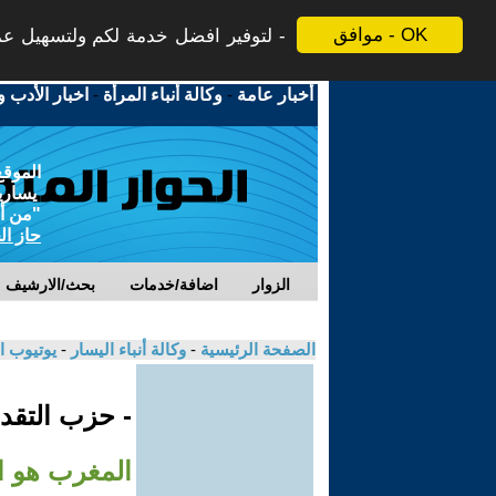
موافق - OK
لتوفير افضل خدمة لكم ولتسهيل عملي
أخبار عامة
-
وكالة أنباء المرأة
-
اخبار الأدب و
الموقع
يسارية
"من أج
حاز ال
الزوار
اضافة/خدمات
بحث/الارشيف
الصفحة الرئيسية
-
وكالة أنباء اليسار
-
يوتيوب ا
- حزب التقدم
المغرب هو الغ