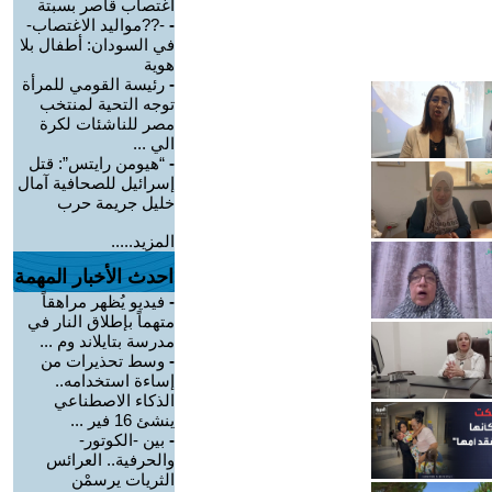
اغتصاب قاصر بسبتة
-
-??مواليد الاغتصاب-
في السودان: أطفال بلا
هوية
-
رئيسة القومي للمرأة
توجه التحية لمنتخب
مصر للناشئات لكرة
الي ...
-
“هيومن رايتس”: قتل
إسرائيل للصحافية آمال
خليل جريمة حرب
المزيد.....
احدث الأخبار المهمة
-
فيديو يُظهر مراهقاً
متهماً بإطلاق النار في
مدرسة بتايلاند وم ...
-
وسط تحذيرات من
إساءة استخدامه..
الذكاء الاصطناعي
ينشئ 16 فير ...
-
بين -الكوتور-
والحرفية.. العرائس
الثريات يرسمْن