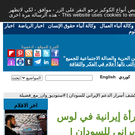
 أنواع الكوكيز نرجو النقر على الزر - موافق - لكي لاتظهر
This website uses cookies to ensure you ge
وكالة أنباء العمال
-
وكالة أنباء حقوق الإنسان
-
اخبار الرياضة
-
اخبار
لوم
التبرع للموقع - ادعمونا
حرية والعدالة الاجتماعية للجميع
"
تى نالها أعلام في الفكر والثقافة
كوردي
English
كشف أسرار الدعم الإيراني للسودان | #ستوديو_وان_مع_فضيلة
اخر الافلام
أة إيرانية في لوس
راني للسودان |