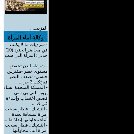
المزيد.....
وكالة أنباء المرأة
-
سرديات ما لا يكتب
في محاضر الجنود (10)
جدتي: المرأة التي سب
...
-
شرطة لندن تخفض
مستوى خطر -مفترس
جنسي- لضعف البصر
فيرتكب 3 جر ...
-
المملكة المتحدة: نساء
يروين لبي بي سي
قصص اغتصاب وإساءة
في ك ...
-
التشيك.. قطار يسحب
امرأة لمسافة بعيدة
أثناء محاولتها إنقاذ ط ...
-
التشيك.. قطار يسحب
امرأة أثناء محاولتها