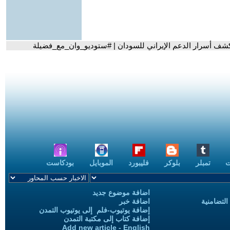
كشف أسرار الدعم الإيراني للسودان | #ستوديو_وان_مع_فضيلة
ت
تمبلر
بلوكر
فليبورد
الموبايل
بودكاست
اضافة موضوع جديد
التضامنية
اضافة خبر
إضافة يوتيوب-فلم إلى يوتيوب التمدن
إضافة كتاب إلى مكتبة التمدن
Add new article - English