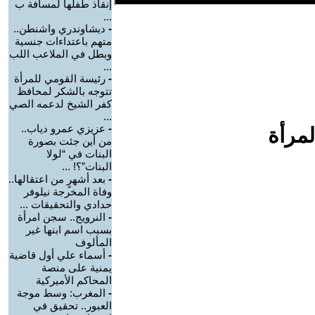
إنقاذ طفلها لمسافة ب
...
-
ديشاوندري واشنطن..
متهم باعتداءات جنسية
وبطل في الملاعب اللب
...
-
رئيسة القومي للمرأة
تتوجه بالشكر لمحافظ
كفر الشيخ لدعمه الصي
...
-
عزيزي عمرو دياب..
لمرأة
من أين جئت بصورة
البنات في “لولا
البنات”؟! ...
-
بعد أشهرٍ من اعتقالها..
وفاة المخرجة نيلوفر
حدادي والتحقيقات ...
-
النرويج.. سجن امرأة
بسبب اسم ابنها غير
المألوف
-
أسماء علي أول قاضية
يمنية على منصة
المحاكم الأميركية
-
المغرب: وسط موجة
العبور.. تحقيق في