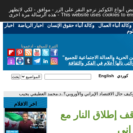
 أنواع الكوكيز نرجو النقر على الزر - موافق - لكي لاتظهر
This website uses cookies to ensure you ge
وكالة أنباء العمال
-
وكالة أنباء حقوق الإنسان
-
اخبار الرياضة
-
اخبار
لوم
التبرع للموقع - ادعمونا
حرية والعدالة الاجتماعية للجميع
"
تى نالها أعلام في الفكر والثقافة
كوردي
English
.وكيف حال الاقتصاد الإيراني والأوروبي؟..د.محمد العطيفي يجيب
اخر الافلام
قف إطلاق النار مع
اني