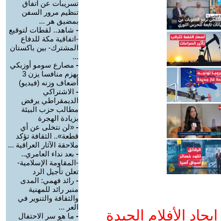
تسريبات عن اتفاق
تنظيم مرور السفن
بمضيق هر ...
-
شاهد.. لقطات لتوقيع
-اتفاقية مكة للدفاع
المشترك- بين باكستان
...
-
مصارع سومو أوزبكي
يهزم منافسا يزن 3
أضعاف وزنه (فيديو)
-
الاشتراكي
الديمقراطي يرفض
مطالب حزب البيئة
بزيادة الهجرة
-
«لن نتخلى عن أي
قطعة».. الثقافة تؤكد
ملاحقة الآثار العراقية ...
-
بعد نداء العامري..
-المقاومة الإسلامية-
تعلن تأجيل الرد
-
رائد فهمي: المدى
منبر رائد للمهنية
والثقافة والتنوير في
العر ...
جاد الأفلام الجيدة
-
ما هو سر الاحتفال