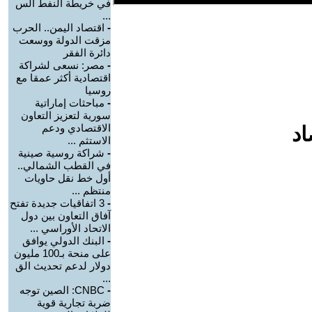
في خريطة النفط الس
...
-
اقتصاد اليمن.. الحرب
مزقت الدولة ووسعت
دائرة الفقر
-
مصر: نسعى لشراكة
اقتصادية أكثر عمقا مع
روسيا
-
مباحثات إماراتية
سورية لتعزيز التعاون
الاقتصادي ودعم
اد
الاستثم ...
-
شراكة روسية صينية
في القطب الشمالي..
أول خط نقل حاويات
منتظم ...
-
3 اتفاقيات جديدة تفتح
آفاق التعاون بين دول
الاتحاد الأوراسي ...
-
البنك الدولي يوافق
على منحة بـ100 مليون
دولار لدعم تحديث الق
...
-
CNBC: الصين توجه
ضربة تجارية قوية