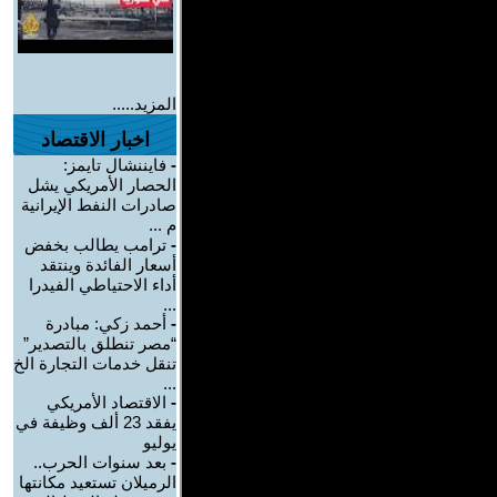
المزيد.....
اخبار الاقتصاد
-
فايننشال تايمز:
الحصار الأمريكي يشل
صادرات النفط الإيرانية
م ...
-
ترامب يطالب بخفض
أسعار الفائدة وينتقد
أداء الاحتياطي الفيدرا
...
-
أحمد زكي: مبادرة
“مصر تنطلق بالتصدير”
تنقل خدمات التجارة الخ
...
-
الاقتصاد الأمريكي
يفقد 23 ألف وظيفة في
يوليو
-
بعد سنوات الحرب..
الرميلان تستعيد مكانتها