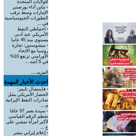
للولايات المتحدة
-
تباين أداء بورصتي
الإمارات وسط ترقب
التطورات الجيوسياسية
في ...
-
احتياطي النفط
الأمريكي عند أدنى
مستوى منذ 45 عاما
-
ميشوستين: تجارة
روسيا مع الاتحاد
الأوراسي ترتفع 10%
في 5 أشه ...
المزيد.....
احدث الأخبار المهمة
-
فايننشال تايمز:
الحصار الأمريكي يشل
صادرات النفط الإيرانية
م ...
-
سيدة بعمر 97 عامًا
تحطم الرقم القياسي
لأكبر امرأة تمشي على
ج ...
-
إعلام إيراني ينشر