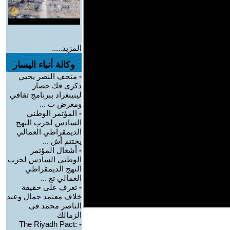
المزيد.....
وكالة أنباء اليسار
-
متحف النصر يحيي
ذكرى فك حصار
لينينغراد ببرنامج ثقافي
ومعرض ت ...
-
المؤتمر الوطني
السادس لحزب النهج
الديمقراطي العمالي
يختتم أش ...
-
أشغال المؤتمر
الوطني السادس لحزب
النهج الديمقراطي
العمالي تع ...
-
تعرف على حقيقة
خلاف معتمد جمال وعبد
الناصر محمد فى
الزمالك
The Riyadh Pact:
-