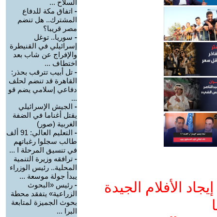
السلاح ...
-
اتفاق مكة للدفاع
المشترك.. هل تنضم
مصر قريبا؟
-
سوريا.. توغل
إسرائيلي في القنيطرة
والإفراج عن شاب بعد
اختطاف ...
-
تل أبيب تترقب بحذر:
القاهرة قد تنضم لحلف
دفاعي إسلامي يضم قو
...
-
الجيش الإسرائيلي
يقتل أغناما في الضفة
الغربية (صور)
-
التعليم العالي: 91 ألف
طالب سجلوا رغباتهم
في تنسيق المرحلة ا ...
-
ترافقه وزيرة التنمية
المحلية.. رئيس الوزراء
يبدأ جولة موسعة ...
جاد الأفلام الجيدة
-
رئيس «البحوث
الزراعية» يتفقد محطة
ا
بحوث الجميزة لمتابعة
البرا ...