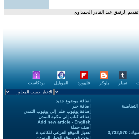
ت
تمبلر
بلوكر
فليبورد
الموبايل
بودكاست
اضافة موضوع جديد
التضامنية
اضافة خبر
إضافة يوتيوب-فلم إلى يوتيوب التمدن
إضافة كتاب إلى مكتبة التمدن
Add new article - English
أضف حملة
3,732,97
تعديل الموقع الفرعي للكاتب-ة
ابحث في موقع الحوار المتمدن