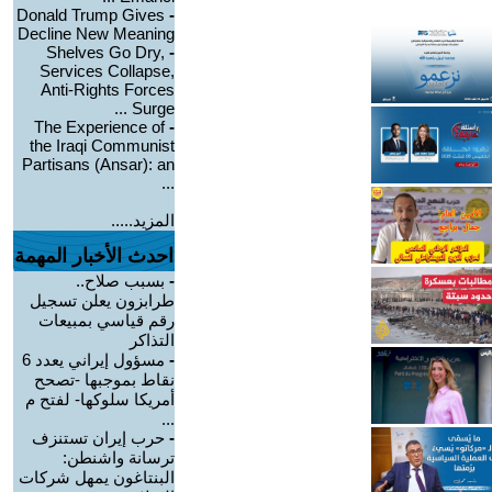
Donald Trump Gives
-
Decline New Meaning
Shelves Go Dry,
-
Services Collapse,
Anti-Rights Forces
Surge ...
The Experience of
-
the Iraqi Communist
Partisans (Ansar): an
...
المزيد.....
احدث الأخبار المهمة
-
بسبب صلاح..
طرابزون يعلن تسجيل
رقم قياسي بمبيعات
التذاكر
-
مسؤول إيراني يعدد 6
نقاط بموجبها -تصحح
أمريكا سلوكها- لفتح م
...
-
حرب إيران تستنزف
ترسانة واشنطن:
البنتاغون يمهل شركات