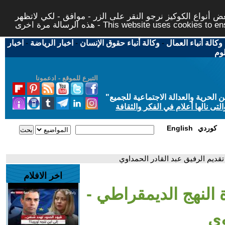
 أنواع الكوكيز نرجو النقر على الزر - موافق - لكي لاتظهر
This website uses cookies to ensure you ge
وكالة أنباء العمال
-
وكالة أنباء حقوق الإنسان
-
اخبار الرياضة
-
اخبار
لوم
التبرع للموقع - ادعمونا
حرية والعدالة الاجتماعية للجميع
"
تى نالها أعلام في الفكر والثقافة
كوردي
English
اخر الافلام
ن جريدة النهج الديمقراطي -
وي