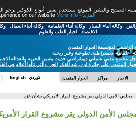
ة التصفح والنشر، الموقع يستخدم بعض أنواع الكوكيز نرجو النق
More info - المزيد
experience on our website
الفن
-
وكالة أنباء اليسار
-
وكالة أنباء العلمانية
-
وكالة أنباء العمال
-
وكا
الاقتصاد
-
اخبار الطب والعلوم
 الرئيسي لمؤسسة الحوار المتمدن
، علمانية، ديمقراطية، تطوعية وغير ربحية
ل مجتمع مدني علماني ديمقراطي حديث يضمن الحرية والعدالة الاجتم
حوار المتمدن على جائزة ابن رشد للفكر الحر والتى نالها أعلام في الفك
كوردي
English
الاخبار
مراكز
الحوار المتمدن
- مجلس الأمن الدولي يقر مشروع القرار الأمريكي بشأن غزة
مجلس الأمن الدولي يقر مشروع القرار الأمري