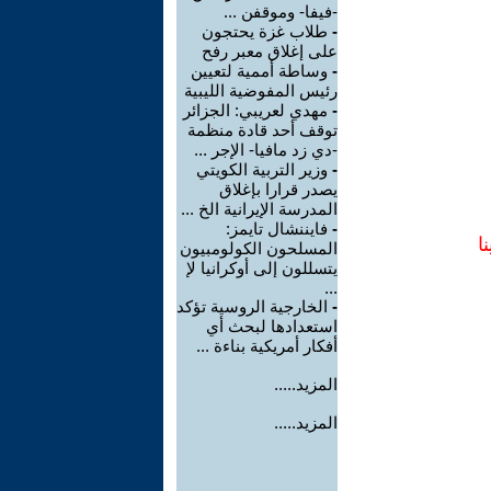
-فيفا- وموقفن ...
-
طلاب غزة يحتجون
على إغلاق معبر رفح
-
وساطة أممية لتعيين
رئيس المفوضية الليبية
-
مهدي لعريبي: الجزائر
توقف أحد قادة منظمة
-دي زد مافيا- الإجر ...
-
وزير التربية الكويتي
يصدر قرارا بإغلاق
المدرسة الإيرانية الخ ...
-
فايننشال تايمز:
ا
المسلحون الكولومبيون
يتسللون إلى أوكرانيا لإ
...
-
الخارجية الروسية تؤكد
استعدادها لبحث أي
أفكار أمريكية بناءة ...
المزيد.....
المزيد.....