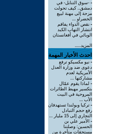
-
-سوق التنابل- في
دمشق.. كيف تحولت
مزحة إلى مهنة لبيع
الخضراو ...
-
نقص الدواء يفاقم
انتشار التهاب الكبد
الوبائي في أفغانستان
المزيد.....
احدث الأخبار المهمة
-
نيو مكسيكو ترفع
دعوى ضد وزارة العدل
الأمريكية لعدم
مشاركتها ...
-
لماذا يقوم عمّال
بتكسير مهبط الطائرات
المروحية في البيت
الأب ...
-
تركيا وبولندا تستهدفان
رفع حجم التبادل
التجاري إلى 15 مليار ...
-
الأمير علي بن
الحسين: وصلتنا
مستحقات متأخرة من