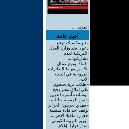
المزيد.....
أخبار عامة
-
نيو مكسيكو ترفع
دعوى ضد وزارة العدل
الأمريكية لعدم
مشاركتها ...
-
لماذا يقوم عمّال
بتكسير مهبط الطائرات
المروحية في البيت
الأب ...
-
طلاب غزة يحتجون
على إغلاق معبر رفح
-
وساطة أممية لتعيين
رئيس المفوضية الليبية
-
مهدي لعريبي: الجزائر
توقف أحد قادة منظمة
-دي زد مافيا- الإجر ...
-
وزير التربية الكويتي
يصدر قرارا بإغلاق