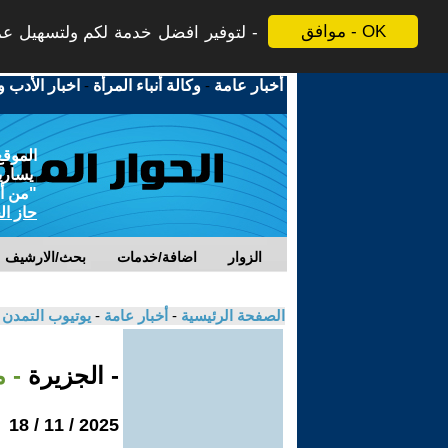
موافق - OK
لتوفير افضل خدمة لكم ولتسهيل عملي
أخبار عامة
-
وكالة أنباء المرأة
-
اخبار الأدب و
الموقع
يسارية
"من أج
حاز ال
الزوار
اضافة/خدمات
بحث/الارشيف
الصفحة الرئيسية
-
أخبار عامة
-
يوتيوب التمدن
- الجزيرة
- 
2025 / 11 / 18