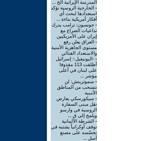
المدرسة الإيرانية الخ ...
-
الخارجية الروسية تؤكد
استعدادها لبحث أي
أفكار أمريكية بناءة ...
-
جونسون: ترامب يدرك
تداعيات الصراع مع
إيران على الأمريكيين
-
العراق يعلن رفع
مستوى الجاهزية الأمنية
والاستعداد القتالي
-
-اليونيفيل-: إسرائيل
أطلقت 113 مقذوفا
على لبنان في أعلى
مؤشر ...
-
سموتريتش: لن
ننسحب من المناطق
الأمنية
-
سيكورسكي يعارض
نقل مبنى السفارة
الروسية في وارسو
ويلمح إلى ق ...
-
الشرطة الألمانية
توقف أوكرانياً يشتبه في
تجسّسه على مصنع
أسل ...