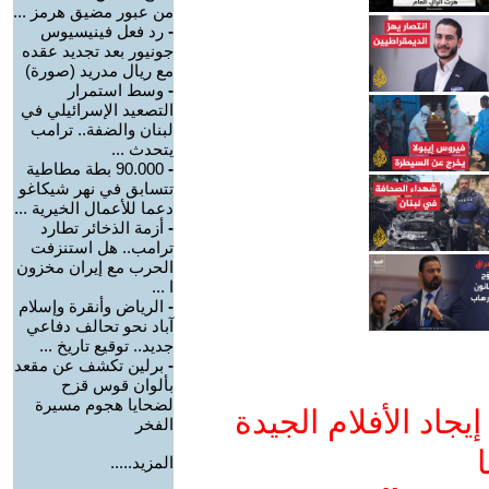
من عبور مضيق هرمز ...
-
رد فعل فينيسيوس
جونيور بعد تجديد عقده
مع ريال مدريد (صورة)
-
وسط استمرار
التصعيد الإسرائيلي في
لبنان والضفة.. ترامب
يتحدث ...
-
90.000 بطة مطاطية
تتسابق في نهر شيكاغو
دعما للأعمال الخيرية ...
-
أزمة الذخائر تطارد
ترامب.. هل استنزفت
الحرب مع إيران مخزون
ا ...
-
الرياض وأنقرة وإسلام
آباد نحو تحالف دفاعي
جديد.. توقيع تاريخ ...
-
برلين تكشف عن مقعد
بألوان قوس قزح
لضحايا هجوم مسيرة
جاد الأفلام الجيدة
الفخر
ا
المزيد.....