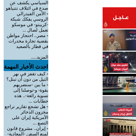
السياسي يكشف عن
صدع في ائتلاف نتنياهو
-
الأمن الفيدرالي
الروسي يفكك شبكة
-كريبتو- في موسكو
تعمل لصال ...
-
مصر.. احتجاز مواطن
بقضية تجارة مخدرات
في قطار بالصعيد
المزيد.....
احدث الأخبار المهمة
-
كيف تقفز في نهر
النيل من دون أن تبتل؟
-
ما بين -سنضربهم
بقوة- و-توصلنا إلى
تسوية رائعة-.. هذه
خطابات ...
-
هل تشجع تقارير تراجع
مخزون الذخائر
الأمريكية إيران على
التصع ...
-
إيران.. مشروع قانون
لمنع السفن -المعادية-