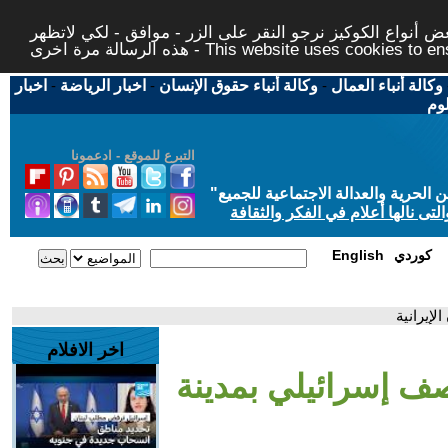
 أنواع الكوكيز نرجو النقر على الزر - موافق - لكي لاتظهر
This website uses cookies to ensure you ge
وكالة أنباء العمال
-
وكالة أنباء حقوق الإنسان
-
اخبار الرياضة
-
اخبار
لوم
التبرع للموقع - ادعمونا
حرية والعدالة الاجتماعية للجميع
"
تى نالها أعلام في الفكر والثقافة
كوردي
English
لإيرانية
اخر الافلام
صف إسرائيلي بمدينة