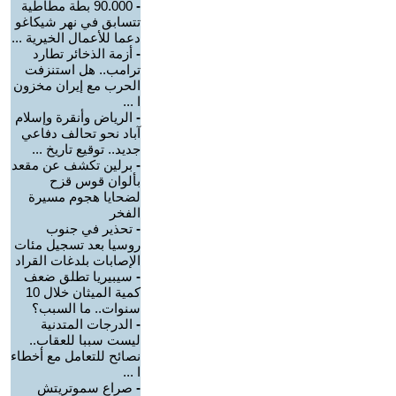
-
90.000 بطة مطاطية
تتسابق في نهر شيكاغو
دعما للأعمال الخيرية ...
-
أزمة الذخائر تطارد
ترامب.. هل استنزفت
الحرب مع إيران مخزون
ا ...
-
الرياض وأنقرة وإسلام
آباد نحو تحالف دفاعي
جديد.. توقيع تاريخ ...
-
برلين تكشف عن مقعد
بألوان قوس قزح
لضحايا هجوم مسيرة
الفخر
-
تحذير في جنوب
روسيا بعد تسجيل مئات
الإصابات بلدغات القراد
-
سيبيريا تطلق ضعف
كمية الميثان خلال 10
سنوات.. ما السبب؟
-
الدرجات المتدنية
ليست سببا للعقاب..
نصائح للتعامل مع أخطاء
ا ...
-
صراع سموتريتش