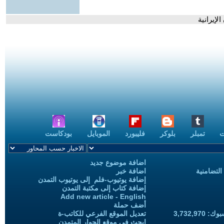
لإيرانية
ت
تمبلر
بلوكر
فليبورد
الموبايل
بودكاست
اضافة موضوع جديد
التضامنية
اضافة خبر
إضافة يوتيوب-فلم إلى يوتيوب التمدن
إضافة كتاب إلى مكتبة التمدن
Add new article - English
أضف حملة
3,732,97
تعديل الموقع الفرعي للكاتب-ة
ابحث في موقع الحوار المتمدن