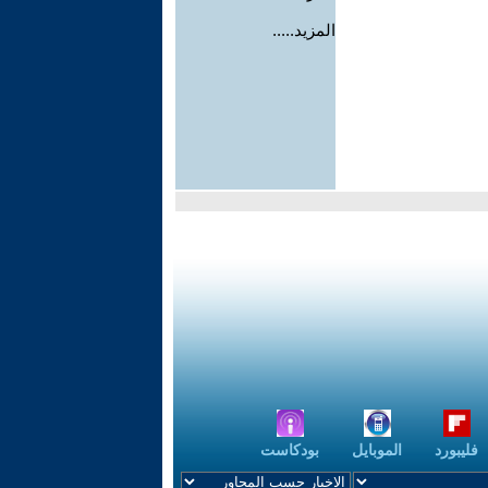
المزيد.....
فليبورد
الموبايل
بودكاست