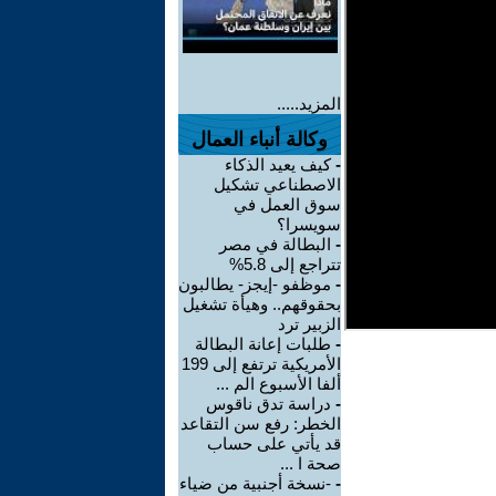
المزيد.....
وكالة أنباء العمال
-
كيف يعيد الذكاء
الاصطناعي تشكيل
سوق العمل في
سويسرا؟
-
البطالة في مصر
تتراجع إلى 5.8%
-
موظفو -إيجز- يطالبون
بحقوقهم.. وهيأة تشغيل
الزبير ترد
-
طلبات إعانة البطالة
الأمريكية ترتفع إلى 199
ألفا الأسبوع الم ...
-
دراسة تدق ناقوس
الخطر: رفع سن التقاعد
قد يأتي على حساب
صحة ا ...
-
-نسخة أجنبية من ضياء