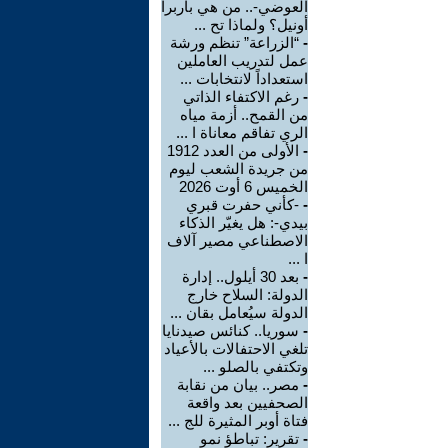
العوضي-.. من هي باربرا
أونيل؟ ولماذا تح ...
-
“الزراعة” تنظم ورشة
عمل لتدريب العاملين
استعداداً لانتخابات ...
-
رغم الاكتفاء الذاتي
من القمح.. أزمة مياه
الري تفاقم معاناة ا ...
-
الأولى من العدد 1912
من جريدة الشعب ليوم
الخميس 6 أوت 2026
-
-كأني حفرت قبري
بيدي-: هل يغيّر الذكاء
الاصطناعي مصير آلاف
ا ...
-
بعد 30 أيلول.. إدارة
الدولة: السلاح خارج
الدولة سيُعامل بقان ...
-
سوريا.. كنائس صيدنايا
تلغي الاحتفالات بالأعياد
وتكتفي بالصلو ...
-
مصر.. بيان من نقابة
الصحفيين بعد واقعة
فتاة أوبر المثيرة للج ...
-
تقرير: تباطؤ نمو