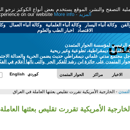
ة التصفح والنشر، الموقع يستخدم بعض أنواع الكوكيز نرجو النق
More info - المزيد
experience on our website
الفن
-
وكالة أنباء اليسار
-
وكالة أنباء العلمانية
-
وكالة أنباء العمال
-
وكا
الاقتصاد
-
اخبار الطب والعلوم
 الرئيسي لمؤسسة الحوار المتمدن
، علمانية، ديمقراطية، تطوعية وغير ربحية
ل مجتمع مدني علماني ديمقراطي حديث يضمن الحرية والعدالة الاجتم
حوار المتمدن على جائزة ابن رشد للفكر الحر والتى نالها أعلام في الفك
كوردي
English
الاخبار
مراكز
الحوار المتمدن
التمدن
- الخارجية الأمريكية تقررت تقليص بعثتها العاملة في العراق
لخارجية الأمريكية تقررت تقليص بعثتها العاملة