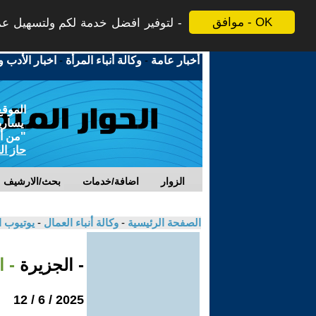
موافق - OK
لتوفير افضل خدمة لكم ولتسهيل عملي
أخبار عامة
-
وكالة أنباء المرأة
-
اخبار الأدب و
الموقع
يسارية
"من أج
حاز ال
الزوار
اضافة/خدمات
بحث/الارشيف
الصفحة الرئيسية
-
وكالة أنباء العمال
-
يوتيوب 
- الجزيرة
- ا
2025 / 6 / 12