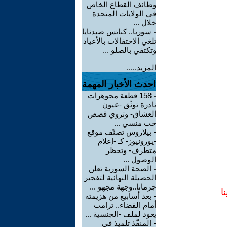
وظائف القطاع الخاص
في الولايات المتحدة
خلال ...
-
سوريا.. كنائس صيدنايا
تلغي الاحتفالات بالأعياد
وتكتفي بالصلو ...
المزيد.....
احدث الأخبار المهمة
-
158 قطعة مجوهرات
نادرة توثّق -عيون
العشاق- وتروي قصص
حب منسي ...
-
بيلاروس تصنّف موقع
-يورونيوز- كـ -إعلام
متطرف- وتحظر
الوصول ...
-
الصحة السورية تعلن
الحصيلة النهائية لتفجير
جرمانا..وجهة مجهو ...
ا
-
بعد أسابيع من هزيمته
أمام القضاء.. ترامب
يعود لملف -الجنسية ...
-
المنفّذ تلميذ في