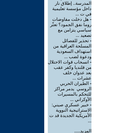
المدرسة.. إطلاق نار
داخل مؤسسة تعليمية
في ت ...
-
هل دخلت مفاوضات
روما نفق الجمود؟ تعثّر
سياسي يتزامن مع
تصعيد ...
-
تحذير للفصائل
المسلحة العراقية من
استهداف السعودية
ودعوة لضب ...
-
انسحاب قوات الاحتلال
من قلنديا وكفر عقب
بعد عدوان خلف
عشرات ...
-
الطيران الحربي
الروسي يدمر مراكز
للتحكم بالمسيرات
الأوكراني ...
-
خبير عسكري صيني:
الاستراتيجية النووية
الأمريكية الجديدة قد ت
...
المزيد.....