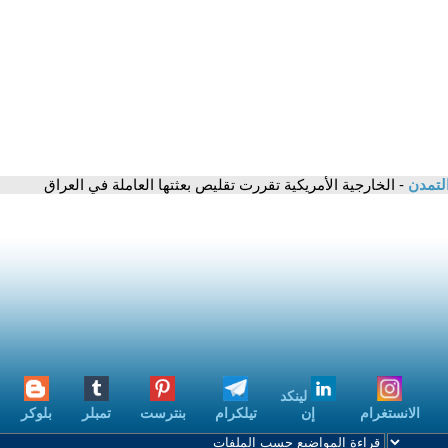
التمدن
- الخارجية الأمريكية تقررت تقليص بعثتها العاملة في العراق
لينكد
الانستغرام
إن
تيلكرام
بنترست
تمبلر
بلوكر