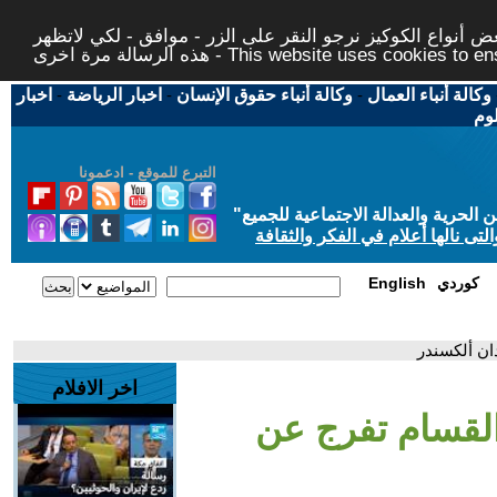
 أنواع الكوكيز نرجو النقر على الزر - موافق - لكي لاتظهر
This website uses cookies to ensure you ge
وكالة أنباء العمال
-
وكالة أنباء حقوق الإنسان
-
اخبار الرياضة
-
اخبار
لوم
التبرع للموقع - ادعمونا
حرية والعدالة الاجتماعية للجميع
"
تى نالها أعلام في الفكر والثقافة
كوردي
English
ان ألكسندر
اخر الافلام
 القسام تفرج عن