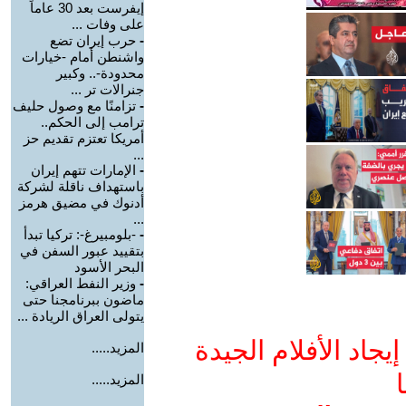
إيفرست بعد 30 عاماً
على وفات ...
-
حرب إيران تضع
واشنطن أمام -خيارات
محدودة-.. وكبير
جنرالات تر ...
-
تزامنًا مع وصول حليف
ترامب إلى الحكم..
أمريكا تعتزم تقديم حز
...
-
الإمارات تتهم إيران
باستهداف ناقلة لشركة
أدنوك في مضيق هرمز
...
-
-بلومبيرغ-: تركيا تبدأ
بتقييد عبور السفن في
البحر الأسود
-
وزير النفط العراقي:
ماضون ببرنامجنا حتى
يتولى العراق الريادة ...
جاد الأفلام الجيدة
المزيد.....
ا
المزيد.....