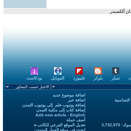
ان ألكسندر
ت
تمبلر
بلوكر
فليبورد
الموبايل
بودكاست
اضافة موضوع جديد
التضامنية
اضافة خبر
إضافة يوتيوب-فلم إلى يوتيوب التمدن
إضافة كتاب إلى مكتبة التمدن
Add new article - English
أضف حملة
3,732,97
تعديل الموقع الفرعي للكاتب-ة
ابحث في موقع الحوار المتمدن