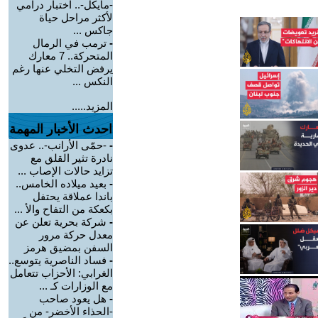
-مايكل-.. اختبار درامي
لأكثر مراحل حياة
جاكس ...
-
ترمب في الرمال
المتحركة.. 7 معارك
يرفض التخلي عنها رغم
النكس ...
المزيد.....
احدث الأخبار المهمة
-
-حمّى الأرانب-.. عدوى
نادرة تثير القلق مع
تزايد حالات الإصاب ...
-
بعيد ميلاده الخامس..
باندا عملاقة يحتفل
بكعكة من التفاح والأ ...
-
شركة بحرية تعلن عن
معدل حركة مرور
السفن بمضيق هرمز
-
فساد الناصرية يتوسع..
الغرابي: الأحزاب تتعامل
مع الوزارات كـ ...
-
هل يعود صاحب
-الحذاء الأخضر- من