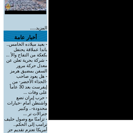
المزيد.....
أخبار عامة
-
بعيد ميلاده الخامس..
باندا عملاقة يحتفل
بكعكة من التفاح والأ ...
-
شركة بحرية تعلن عن
معدل حركة مرور
السفن بمضيق هرمز
-
هل يعود صاحب
-الحذاء الأخضر- من
إيفرست بعد 30 عاماً
على وفات ...
-
حرب إيران تضع
واشنطن أمام -خيارات
محدودة-.. وكبير
جنرالات تر ...
-
تزامنًا مع وصول حليف
ترامب إلى الحكم..
أمريكا تعتزم تقديم حز