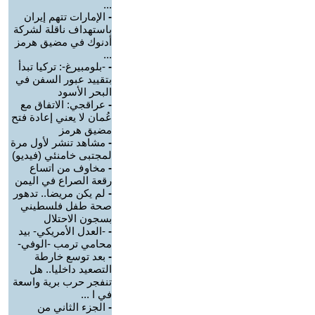
...
-
الإمارات تتهم إيران
باستهداف ناقلة لشركة
أدنوك في مضيق هرمز
...
-
-بلومبيرغ-: تركيا تبدأ
بتقييد عبور السفن في
البحر الأسود
-
عراقجي: الاتفاق مع
عُمان لا يعني إعادة فتح
مضيق هرمز
-
مشاهد تنشر لأول مرة
لمجتبى خامنئي (فيديو)
-
مخاوف من اتساع
رقعة الصراع في اليمن
-
لم يكن مريضا.. تدهور
صحة طفل فلسطيني
بسجون الاحتلال
-
-العدل الأمريكي- بيد
محامي ترمب -الوفي-
-
بعد توسع خارطة
التصعيد داخليا.. هل
تنفجر حرب برية واسعة
في ا ...
-
الجزء الثاني من