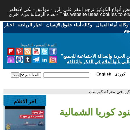
 أنواع الكوكيز نرجو النقر على الزر - موافق - لكي لاتظهر
This website uses cookies to ensure you ge
وكالة أنباء العمال
-
وكالة أنباء حقوق الإنسان
-
اخبار الرياضة
-
اخبار
لوم
التبرع للموقع - ادعمونا
حرية والعدالة الاجتماعية للجميع
"
تى نالها أعلام في الفكر والثقافة
كوردي
English
اركين في معركة كورسك
اخر الافلام
ود كوريا الشمالية