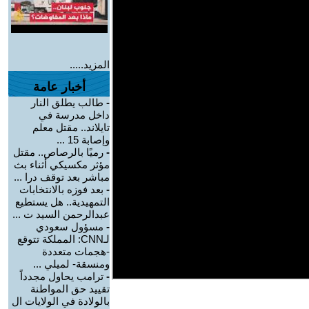
المزيد.....
أخبار عامة
-
طالب يطلق النار
داخل مدرسة في
تايلاند.. مقتل معلم
وإصابة 15 ...
-
رميًا بالرصاص.. مقتل
مؤثر مكسيكي أثناء بث
مباشر بعد توقف درا ...
-
بعد فوزه بالانتخابات
التمهيدية.. هل يستطيع
عبدالرحمن السيد ت ...
-
مسؤول سعودي
لـCNN: المملكة تتوقع
-هجمات متعددة
ومنسقة- لميلي ...
-
ترامب يحاول مجدداً
تقييد حق المواطنة
بالولادة في الولايات ال