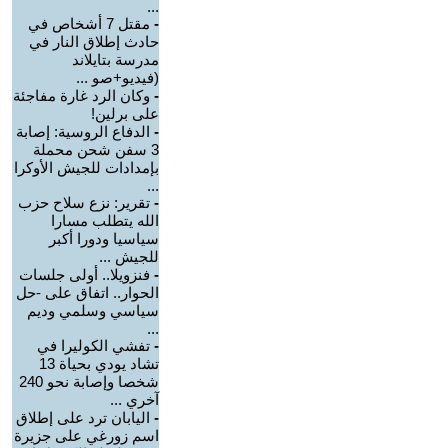
...
-
مقتل 7 أشخاص في
حادث إطلاق النار في
مدرسة بتايلاند
(فيديو+صو ...
-
وكان الرد غارة مفاجئة
على برلين!
-
الدفاع الروسية: إصابة
3 سفن شحن محملة
بإمدادات للجيش الأوكرا
...
-
تقرير: نزع سلاح حزب
الله يتطلب مسارا
سياسيا ودورا أكبر
للجيش ...
-
فنزويلا.. أولى جلسات
الحوار.. اتفاق على -حل
سياسي وسلمي وديم
...
-
تفشي الكوليرا في
تشاد يودي بحياة 13
شخصا وإصابة نحو 240
آخري ...
-
اليابان ترد على إطلاق
اسم زورغي على جزيرة