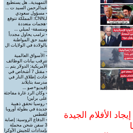
التمهيدية.. هل يستطيع
عبدالرحمن السيد ت ...
-
مسؤول سعودي
لـCNN: المملكة تتوقع
-هجمات متعددة
ومنسقة- لميلي ...
-
ترامب يحاول مجدداً
تقييد حق المواطنة
بالولادة في الولايات ال
...
-
الأسواق العالمية
تترقب بيانات الوظائف
الأمريكية: الدولار يتم ...
-
مقتل 7 أشخاص في
حادث إطلاق النار في
مدرسة بتايلاند
(فيديو+صو ...
-
وكان الرد غارة مفاجئة
على برلين!
-
روسيا تحقق ذهبية
جديدة في بطولة أوروبا
جاد الأفلام الجيدة
للغطس
-
الدفاع الروسية: إصابة
ا
3 سفن شحن محملة
بإمدادات للجيش الأوكرا