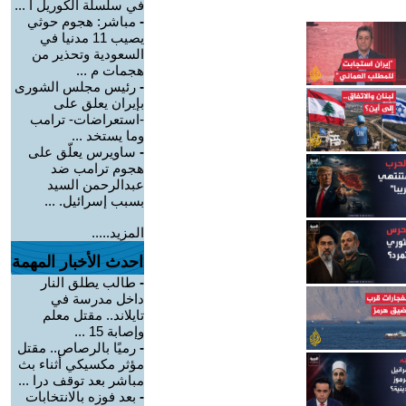
في سلسلة الكوريل ا ...
-
مباشر: هجوم حوثي
يصيب 11 مدنيا في
السعودية وتحذير من
هجمات م ...
-
رئيس مجلس الشورى
بإيران يعلق على
-استعراضات- ترامب
وما يستخد ...
-
ساويرس يعلّق على
هجوم ترامب ضد
عبدالرحمن السيد
بسبب إسرائيل. ...
المزيد.....
احدث الأخبار المهمة
-
طالب يطلق النار
داخل مدرسة في
تايلاند.. مقتل معلم
وإصابة 15 ...
-
رميًا بالرصاص.. مقتل
مؤثر مكسيكي أثناء بث
مباشر بعد توقف درا ...
-
بعد فوزه بالانتخابات