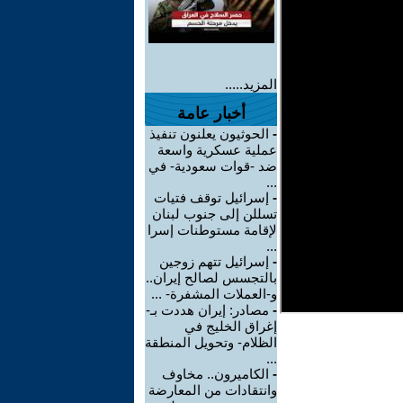
المزيد.....
أخبار عامة
-
الحوثيون يعلنون تنفيذ
عملية عسكرية واسعة
ضد -قوات سعودية- في
...
-
إسرائيل توقف فتيات
تسللن إلى جنوب لبنان
لإقامة مستوطنات إسرا
...
-
إسرائيل تتهم زوجين
بالتجسس لصالح إيران..
و-العملات المشفرة- ...
-
مصادر: إيران هددت بـ-
إغراق الخليج في
الظلام- وتحويل المنطقة
...
-
الكاميرون.. مخاوف
وانتقادات من المعارضة