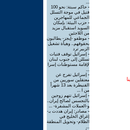
...
-
حاكم سبتة: نحو 100
قتيل في موجة التسلل
الجماعي للمهاجرين
-
حزب البيئة: بإمكان
السويد استقبال مزيد
من اللاجئين
-
موظفو -إيجز- يطالبون
بحقوقهم.. وهيأة تشغيل
الزبير ترد
-
إسرائيل توقف فتيات
تسللن إلى جنوب لبنان
لإقامة مستوطنات إسرا
...
-
إسرائيل تفرج عن
ا
معتقلين سوريين من
القنيطرة بعد 13 شهراً
من ا ...
-
إسرائيل تتهم زوجين
بالتجسس لصالح إيران..
و-العملات المشفرة- ...
-
مصادر: إيران هددت بـ-
إغراق الخليج في
الظلام- وتحويل المنطقة
...