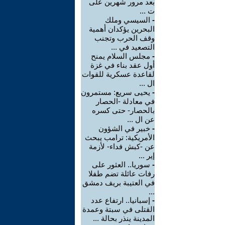
بعد مرور شهرين على
ت ...
-
السيسي وملك
البحرين يؤكدان أهمية
وقف الحرب وتجنب
التصعيد في ...
-
مجلس السلام يمنح
أول عقد بناء في غزة
لقاعدة عسكرية للقوات
ال ...
-
يحيى سريع: مستمرون
في معادلة -الحصار
بالحصار- حتى كسره
عن ال ...
-
خبير في الشؤون
الأمريكية: ترامب يبحث
عن -كبش فداء- لأزمة
إير ...
-
سوريا.. العثور على
رفات عائلة تضم طفلا
في العتيبة بريف دمشق
...
-
إسبانيا.. ارتفاع عدد
القتلى في سبتة وعمدة
المدينة ينذر بحالة ...