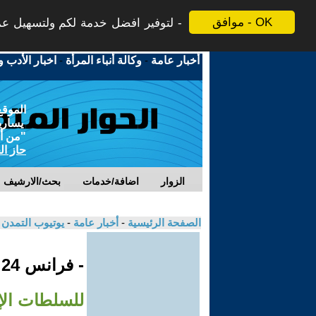
موافق - OK
لتوفير افضل خدمة لكم ولتسهيل عملي
أخبار عامة
-
وكالة أنباء المرأة
-
اخبار الأدب و
الموقع
يسارية
"من أج
حاز ال
الزوار
اضافة/خدمات
بحث/الارشيف
الصفحة الرئيسية
-
أخبار عامة
-
يوتيوب التمدن
- فرانس 24
للسلطات الإي