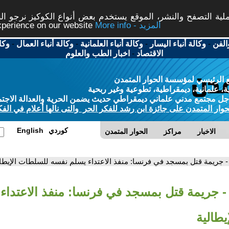
ة التصفح والنشر، الموقع يستخدم بعض أنواع الكوكيز نرجو النق
More info - المزيد
experience on our website
الفن
-
وكالة أنباء اليسار
-
وكالة أنباء العلمانية
-
وكالة أنباء العمال
-
وكا
الاقتصاد
-
اخبار الطب والعلوم
 الرئيسي لمؤسسة الحوار المتمدن
، علمانية، ديمقراطية، تطوعية وغير ربحية
ل مجتمع مدني علماني ديمقراطي حديث يضمن الحرية والعدالة الاجتم
حوار المتمدن على جائزة ابن رشد للفكر الحر والتى نالها أعلام في الفك
كوردي
English
الاخبار
مراكز
الحوار المتمدن
- جريمة قتل بمسجد في فرنسا: منفذ الاعتداء يسلم نفسه للسلطات الإيطال
- جريمة قتل بمسجد في فرنسا: منفذ الاعتداء
طالية