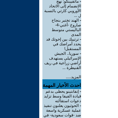
-
ماتفيينكو: نهج
الانضمام إلى الاتحاد
الأوروبي كارثي بالنسبة
ل ...
-
الهند تختبر بنجاح
صاروخ -أغني-4-
الباليستي متوسط
المدى
-
ترتيبك بين إخوتك قد
يحدد أمراضك في
المستقبل!
-
سوريا.. الجيش
الإسرائيلي يستهدف
أراضي زراعية في ريف
القنيطرة ...
المزيد.....
احدث الأخبار المهمة
-
إنفانتينو يحظى بدعم
قيادة الفيفا وسط تزايد
دعوات استقالته
-
الحوثيون يعلنون تنفيذ
عملية عسكرية واسعة
ضد -قوات سعودية- في