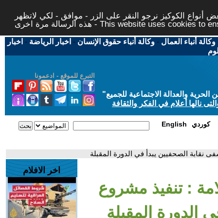
 أنواع الكوكيز نرجو النقر على الزر - موافق - لكي لاتظهر
This website uses cookies to ensure you ge
وكالة أنباء العمال
-
وكالة أنباء حقوق الإنسان
-
اخبار الرياضة
-
اخبار
لوم
التبرع للموقع - ادعمونا
حرية والعدالة الاجتماعية للجميع
"
تى نالها أعلام في الفكر والثقافة
كوردي
English
 نقابة الصحفيين يبدأ في الدورة المقبلة
اخر الافلام
مة : تنفيذ مشروع
 الدورة المقبلة