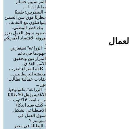
الفرنسيين خسائر
بمليارات ا ...
-
البيطريين: طبيبًا
بيطريًا فوق سن الستين
يتواصلون مع النقابة ...
-
بنك قطر الوطني:
صمود سوق العمل يعزز
مرونة الاقتصاد الأمريكي
لعمال
...
-
“الزراعة” تستعرض
جهودها في دعم
المزارعين وتحقيق
الأمن الغذائ ...
-
كلفة الصراع تضرب
معيشة البريطانيين..
نقابات عمالية تطالب
بور ...
-
“الزراعة”: تكنولوجيا
الأغذية يؤهل 90 طالبًا
من جامعة 6 أكتوب ...
-
كيف يعيد الذكاء
الاصطناعي تشكيل
سوق العمل في
سويسرا؟
-
البطالة في مصر