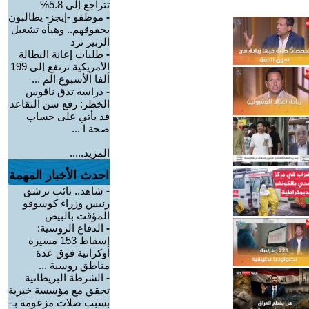
تتراجع إلى 5.8%
-
موظفو -إيجز- يطالبون
بحقوقهم.. وهيأة تشغيل
الزبير ترد
-
طلبات إعانة البطالة
الأمريكية ترتفع إلى 199
ألفا الأسبوع الم ...
-
دراسة تدق ناقوس
الخطر: رفع سن التقاعد
قد يأتي على حساب
صحة ا ...
المزيد.....
احدث الأخبار المهمة
-
شاهد.. نائب ترشق
رئيس وزراء كوسوفو
المؤقت بالبيض
-
الدفاع الروسية:
إسقاط 153 مسيرة
أوكرانية فوق عدة
مناطق روسية ...
-
الشرطة البريطانية
تحقق مع مؤسسة خيرية
بسبب صلات مزعومة بـ-