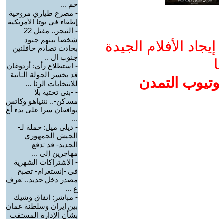
حم ...
-
مصرع طياري مروحية
إطفاء في يوتا الأمريكية
-
النيجر.. مقتل 22
شخصا بينهم جنود
جاد الأفلام الجيدة
بحادث تصادم حافلتين
جنوب ال ...
ا
-
استطلاع رأي: أردوغان
قد يخسر الجولة الثانية
وتيوب التمدن
للانتخابات الرئا ...
-
-بنى تحتية بلا
مساكن-.. نتنياهو وكاتس
يوافقان سرا على بدء أع
...
-
ديلي ميل: حملة لـ-
الجيش الجمهوري
الجديد- قد تدفع
مهاجرين إلى ...
-
الاشتراكات الشهرية
في -إنستغرام- تصبح
مصدر دخل جديد.. تعرف
ع ...
-
مباشر: اتفاق وشيك
بين إيران وسلطنة عمان
بشأن الإدارة المستقب