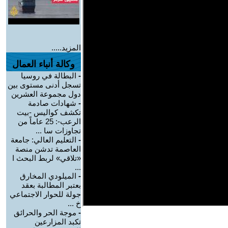
المزيد.....
وكالة أنباء العمال
-
البطالة في روسيا
تسجل أدنى مستوى بين
دول مجموعة العشرين
-
شهادات صادمة
تكشف كواليس -بيت
الرعب-: 25 عاماً من
تجاوزات سا ...
-
التعليم العالي: جامعة
العاصمة تدشن منصة
«تلاقي» لربط البحث ا
...
-
الميلودي المخارق
بعتبر المطالبة بعقد
جولة للحوار الاجتماعي
خ ...
-
موجة الحر والحرائق
تكبد المزارعين