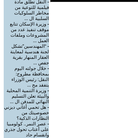
-
النقل تطلق مادة
فيلمية للتوعية من
مخاطر السلوكيات
السلبية ال ...
-
وزيرة الإسكان تتابع
موقف تنفيذ عدد من
المشروعات وملفات
العمل ...
-
“المهندسين”تشكل
لجنة هندسية لمعاينة
العقار المنهار بقرية
جفص ...
-
خلال جولته اليوم
بمحافظة مطروح:
النقل: رئيس الوزراء
يتفقد مح ...
-
وزيرة التنمية المحلية
والبيئة تعلن التسليم
النهائي للمدفن ال ...
-
هل تحمي أغاني ديزني
خصوصيتك من
النظارات الذكية؟
-
عصر النمر.. كولومبيا
على أعتاب تحول جذري
وانقسام حاد