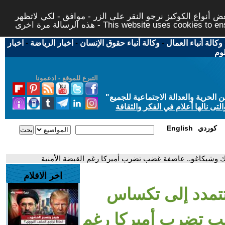
 أنواع الكوكيز نرجو النقر على الزر - موافق - لكي لاتظهر
This website uses cookies to ensure you ge
وكالة أنباء العمال
-
وكالة أنباء حقوق الإنسان
-
اخبار الرياضة
-
اخبار
لوم
التبرع للموقع - ادعمونا
حرية والعدالة الاجتماعية للجميع
"
تى نالها أعلام في الفكر والثقافة
كوردي
English
رك وشيكاغو.. عاصفة غضب تضرب أميركا رغم القبضة الأمنية
اخر الافلام
 تتمدد إلى تكساس
ب تضرب أميركا رغم