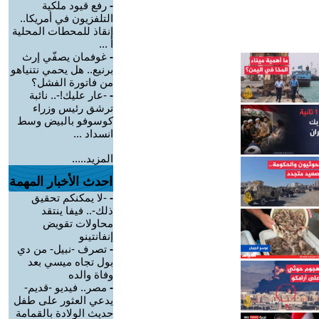
-
رفع قيود ملكية
التلفزيون في أمريكا..
إنقاذ للمحطات المحلية
أ ...
-
غوفمان يصفّي إرث
برنيع.. هل يحمي نتنياهو
من فاتورة الفشل؟
-
-عار عليك!-.. نائبة
ترشق رئيس وزراء
كوسوفو بالبيض وسط
انسداد ...
المزيد.....
احدث الأخبار المهمة
-
-لا يمكنكم تحقيق
ذلك-.. فيفا ينتقد
محاولات تقويض
إنفانتينو
-
تصرف -نبيل- من دي
بول تجاه ميسي بعد
وفاة والده
-
مصر.. فيديو -قديم-
يدعي العثور على طفل
حديث الولادة بالقمامة