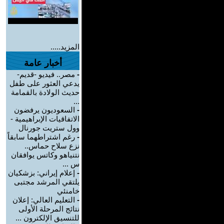
المزيد.....
أخبار عامة
-
مصر.. فيديو -قديم-
يدعي العثور على طفل
حديث الولادة بالقمامة
...
-
السعوديون يرفضون
الاتفاقيات الإبراهيمية -
وول ستريت جورنال
-
رغم اشتراطهما سابقاً
نزع سلاح حماس..
نتنياهو وكاتس يوافقان
س ...
-
إعلام إيراني: بزشكيان
يلتقي المرشد مجتبى
خامنئي
-
التعليم العالي: إعلان
نتائج المرحلة الأولى
للتنسيق الإلكترون ...