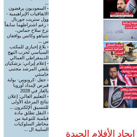
...
-
السعوديون يرفضون
الاتفاقيات الإبراهيمية -
وول ستريت جورنال
-
رغم اشتراطهما سابقاً
نزع سلاح حماس..
نتنياهو وكاتس يوافقان
س ...
-
بلاغ إخباري للمكتب
السياسي لحزب النهج
الديمقراطي العمالي
-
إعلام إيراني: بزشكيان
يلتقي المرشد مجتبى
خامنئي
-
حقل -كرونوس- بوابة
قبرص لإمداد أوروبا
بالغاز في 2028
-
التعليم العالي: إعلان
نتائج المرحلة الأولى
للتنسيق الإلكترون ...
-
النقل تطلق مادة
فيلمية للتوعية من
مخاطر السلوكيات
السلبية ال ...
جاد الأفلام الجيدة