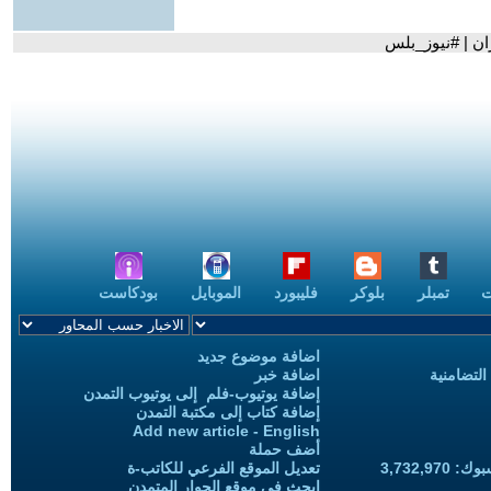
ن | #نيوز_بلس
ت
تمبلر
بلوكر
فليبورد
الموبايل
بودكاست
اضافة موضوع جديد
التضامنية
اضافة خبر
إضافة يوتيوب-فلم إلى يوتيوب التمدن
إضافة كتاب إلى مكتبة التمدن
Add new article - English
أضف حملة
3,732,97
تعديل الموقع الفرعي للكاتب-ة
ابحث في موقع الحوار المتمدن