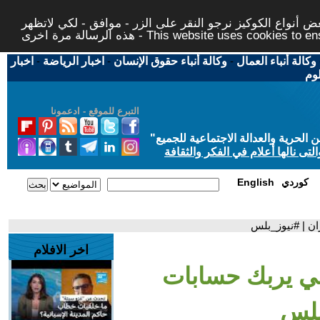
 أنواع الكوكيز نرجو النقر على الزر - موافق - لكي لاتظهر
This website uses cookies to ensure you ge
وكالة أنباء العمال
-
وكالة أنباء حقوق الإنسان
-
اخبار الرياضة
-
اخبار
لوم
التبرع للموقع - ادعمونا
حرية والعدالة الاجتماعية للجميع
"
تى نالها أعلام في الفكر والثقافة
كوردي
English
ن | #نيوز_بلس
اخر الافلام
ي يربك حسابات
بلس