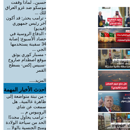
حسين.. لماذا وقفت
موسكو ضد غزو العراق
للك ...
-
ترامب يحذر: قد أكون
آخر رئيس جمهوري
(فيديو)
-
الدفاع الروسية في
حصاد الأسبوع: إصابة
34 سفينة يستخدمها
الجي ...
-
مسبار كوري يوثق
موقع اصطدام صاروخ
-سبيس إكس- بسطح
القمر
المزيد.....
احدث الأخبار المهمة
-
من نبتة متواضعة إلى
ظاهرة عالمية.. هل
سمعت عن شاي
الروبيوس م ...
-
ترامب يحاول مجددًا
الحد من سياحة الولادة
ومنح الجنسية بالولا ...