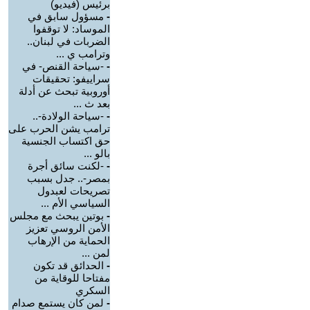
برئيس (فيديو)
-
مسؤول سابق في
الموساد: لا توقفوا
الضربات في لبنان..
وترامب ي ...
-
-سياحة القنص- في
سراييفو: تحقيقات
أوروبية تبحث عن أدلة
بعد ث ...
-
-سياحة الولادة-..
ترامب يشن الحرب على
حق اكتساب الجنسية
بالو ...
-
-لكنت سائق أجرة
بمصر-.. جدل بسبب
تصريحات لعبدول
السياسي الأم ...
-
بوتين يبحث مع مجلس
الأمن الروسي تعزيز
الحماية من الإرهاب
لمن ...
-
الحدائق قد تكون
مفتاحا للوقاية من
السكري
-
لمن كان يستمع صدام