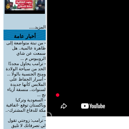
المزيد.....
أخبار عامة
-
من نبتة متواضعة إلى
ظاهرة عالمية.. هل
سمعت عن شاي
الروبيوس م ...
-
ترامب يحاول مجددًا
الحد من سياحة الولادة
ومنح الجنسية بالولا ...
-
أسرار الحفاظ على
الملابس كأنها جديدة
لسنوات.. منسقة أزياء
تج ...
-
السعودية وتركيا
وباكستان توقع -اتفاقية
مكة للدفاع المشترك-..
...
-
ترامب: زوجتي تقول
لي تصرفاتك لا تليق