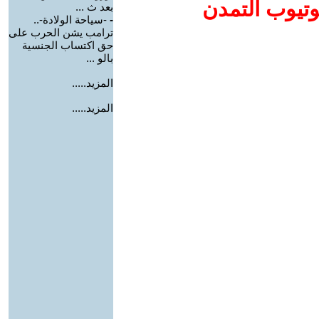
وتيوب التمدن
بعد ث ...
-
-سياحة الولادة-..
ترامب يشن الحرب على
حق اكتساب الجنسية
بالو ...
المزيد.....
المزيد.....