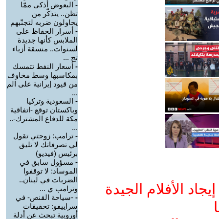
-
البعوض أذكى ممّا
تظن.. يتذكّر من
يحاولون ضربه لتجنّبهم
-
أسرار الحفاظ على
الملابس كأنها جديدة
لسنوات.. منسقة أزياء
تج ...
-
أسعار النفط تتمسك
بمكاسبها وسط مخاوف
من قيود إيرانية على الم
...
-
السعودية وتركيا
وباكستان توقع -اتفاقية
مكة للدفاع المشترك-..
...
-
ترامب: زوجتي تقول
لي تصرفاتك لا تليق
برئيس (فيديو)
-
مسؤول سابق في
الموساد: لا توقفوا
الضربات في لبنان..
جاد الأفلام الجيدة
وترامب ي ...
-
-سياحة القنص- في
ا
سراييفو: تحقيقات
أوروبية تبحث عن أدلة