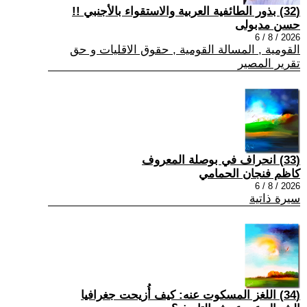
(32) بذور الطائفية العربية والاستقواء بالأجنبي !!
حسن مدبولى
2026 / 8 / 6
القومية , المسالة القومية , حقوق الاقليات و حق
تقرير المصير
(33) انحراف في بوصلة المعروف
كاظم فنجان الحمامي
2026 / 8 / 6
سيرة ذاتية
(34) اللغز المسكوت عنه: كيف أُزيحت جغرافيا