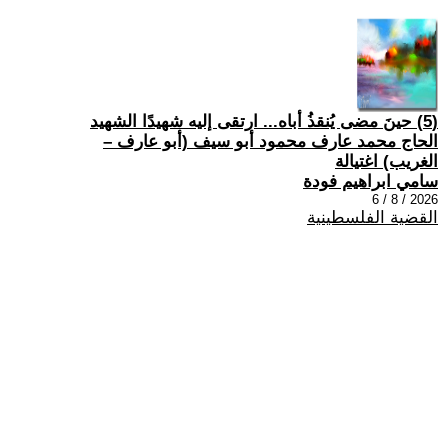
(5) حينَ مضى يُنقذُ أباه... ارتقى إليه شهيدًا الشهيد
الحاج محمد عارف محمود أبو سيف (أبو عارف –
الغريب) اغتيالة
سامي ابراهيم فودة
2026 / 8 / 6
القضية الفلسطينية