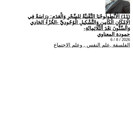
(11) الْأَنْطُولُوجْيَا التِّقْنِيَّةُ لِلسِّحْرِ وَالْعَدَمِ: دِرَاسَةٌ فِي
الْإِمْكَانِ الْكَامِنِ وَالتَّشْكِيلِ الْوُجُودِيِّ -الجُزْءُ الحَادِي
وَالسِّتُّونَ بَعْدَ الثَّلَاثِمِائَةِ-
حمودة المعناوي
2026 / 8 / 6
الفلسفة ,علم النفس , وعلم الاجتماع