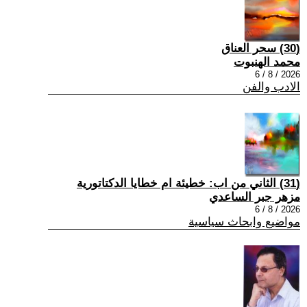
(30) سحر العناق
محمد الهنبوت
2026 / 8 / 6
الادب والفن
(31) الثاني من اب: خطيئة ام خطايا الدكتاتورية
مزهر جبر الساعدي
2026 / 8 / 6
مواضيع وابحاث سياسية