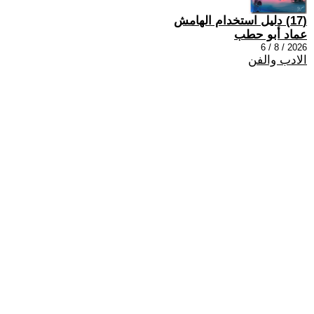
(17) دليل استخدام الهامش
عماد أبو حطب
2026 / 8 / 6
الادب والفن