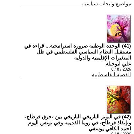
مواضيع وابحاث سياسية
(41) الوحدة الوطنية ضرورة استراتيجية... قراءة في
مستقبل النظام السياسي الفلسطيني في ظل
المتغيرات الإقليمية والدولية
علي ابوحبله
2026 / 8 / 6
القضية الفلسطينية
(42) في التوتر التاريخي التاريخي بين -حرق قرطاج-
و-إنقاذ قرطاج- في روما القديمة وفي تونس اليوم
احمد الكافي يوسفي