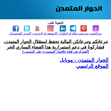
تابعونا على:
بودكاست
بنترست
تيلكرام
لينكدإن
الانستغرام
اليوتيوب
التويتر
الفيسبوك
تبرعاتكم وتبرعاتكن المالية تحفظ استقلال الحوار المتمدن،
فشاركونا في دعم استمرارية هذا الفضاء اليساري الحر
[اشترك في قناة ‫«الحوار المتمدن» على اليوتيوب]
الحوار المتمدن - موبايل
الموقع الرئيسي