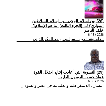
(28) بين اسلام الوحي ..و.. إسلام السلاطين
الموازي؟!... (الجزء الثالث) -ما هو الإسلام؟-
خلف الناصر
2026 / 8 / 6
العلمانية، الدين السياسي ونقد الفكر الديني
(29) التسوية التي أعادت إنتاج اختلال القوة
عماد حسب الرسول الطيب
2026 / 8 / 6
اليسار , الديمقراطية والعلمانية في مصر والسودان