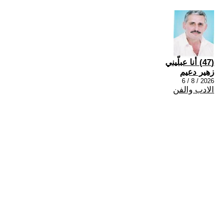
(47) أنا عبلّيني
زهير دعيم
2026 / 8 / 6
الادب والفن