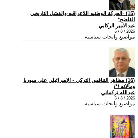
(15) -الحركة الوطنيه اللاعراقيه-والفشل التاريخي
الفاضح*
عبدالامير الركابي
2026 / 8 / 6
مواضيع وابحاث سياسية
(16) مظاهر التنافس التركي - الإسرائيلي على سوريا
ومآلاته /*/
عبدالله تركماني
2026 / 8 / 6
مواضيع وابحاث سياسية