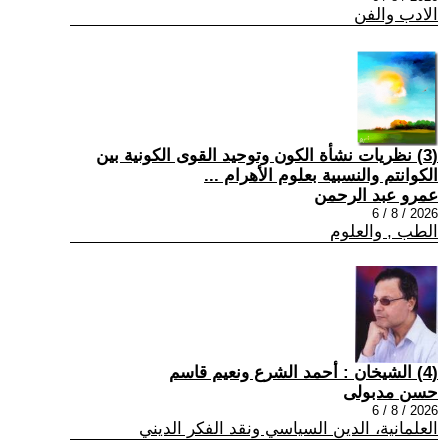
الادب والفن
(3) نظريات نشأة الكون وتوحيد القوى الكونية بين
الكوانتم والنسبية بعلوم الأهرام ...
عمرو عبد الرحمن
2026 / 8 / 6
الطب , والعلوم
(4) الشيخان : أحمد الشرع ونعيم قاسم
حسن مدبولى
2026 / 8 / 6
العلمانية، الدين السياسي ونقد الفكر الديني