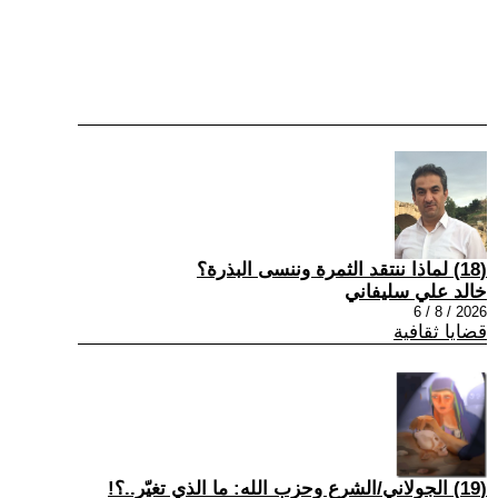
(18) لماذا ننتقد الثمرة وننسى البذرة؟
خالد علي سليفاني
2026 / 8 / 6
قضايا ثقافية
(19) الجولاني/الشرع وحزب الله: ما الذي تغيّر..؟!