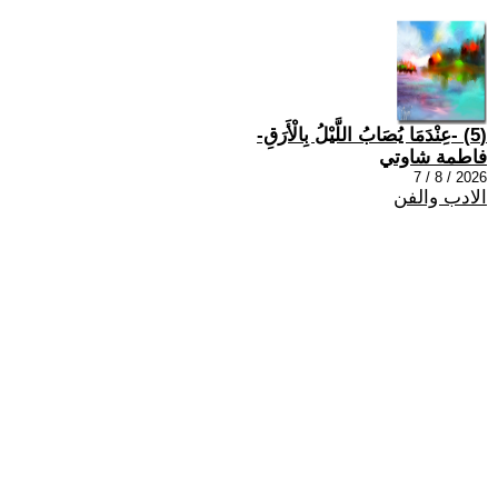
(5) -عِنْدَمَا يُصَابُ اللَّيْلُ بِالْأَرَقِ-
فاطمة شاوتي
2026 / 8 / 7
الادب والفن