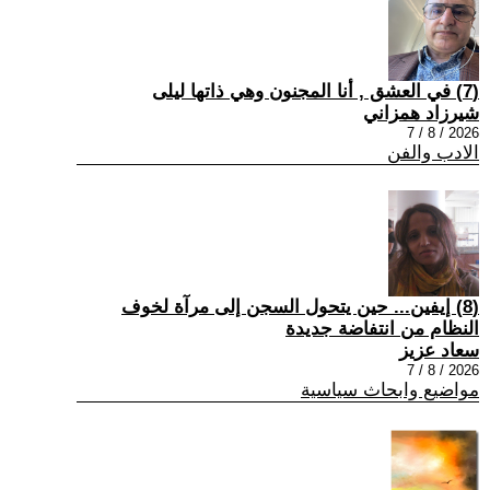
(7) في العشق , أنا المجنون وهي ذاتها ليلى
شيرزاد همزاني
2026 / 8 / 7
الادب والفن
(8) إيفين... حين يتحول السجن إلى مرآة لخوف
النظام من انتفاضة جديدة
سعاد عزيز
2026 / 8 / 7
مواضيع وابحاث سياسية