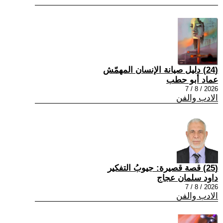
(24) دليل صيانة الإنسان المهمّش
عماد أبو حطب
2026 / 8 / 7
الادب والفن
(25) قصة قصيرة: جيوبُ التفكير
داود سلمان عجاج
2026 / 8 / 7
الادب والفن