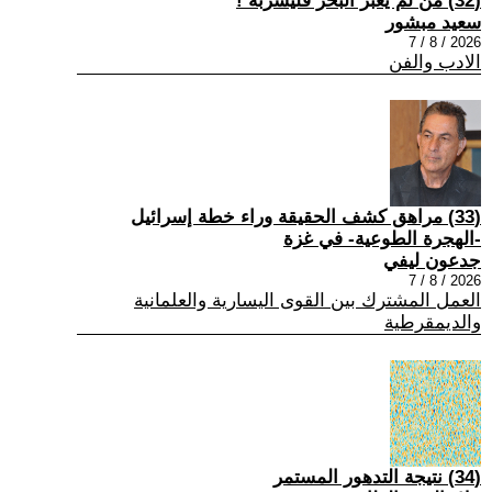
(32) من لم يعبر البحر فليشربه !
سعيد مبشور
2026 / 8 / 7
الادب والفن
(33) مراهق كشف الحقيقة وراء خطة إسرائيل
-الهجرة الطوعية- في غزة
جدعون ليفي
2026 / 8 / 7
العمل المشترك بين القوى اليسارية والعلمانية
والديمقرطية
(34) نتيجة التدهور المستمر