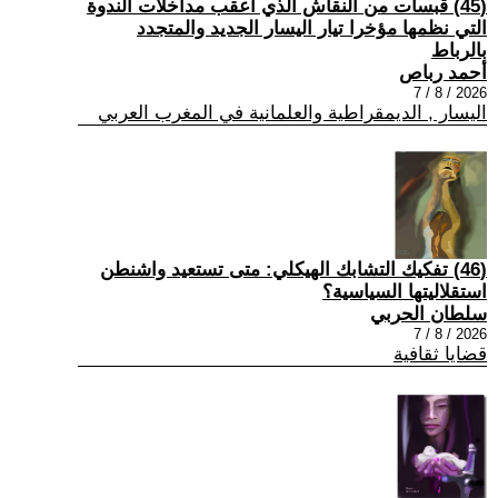
(45) قبسات من النقاش الذي أعقب مداخلات الندوة
التي نظمها مؤخرا تيار اليسار الجديد والمتجدد
بالرباط
أحمد رباص
2026 / 8 / 7
اليسار , الديمقراطية والعلمانية في المغرب العربي
(46) تفكيك التشابك الهيكلي: متى تستعيد واشنطن
استقلاليتها السياسية؟
سلطان الحربي
2026 / 8 / 7
قضايا ثقافية