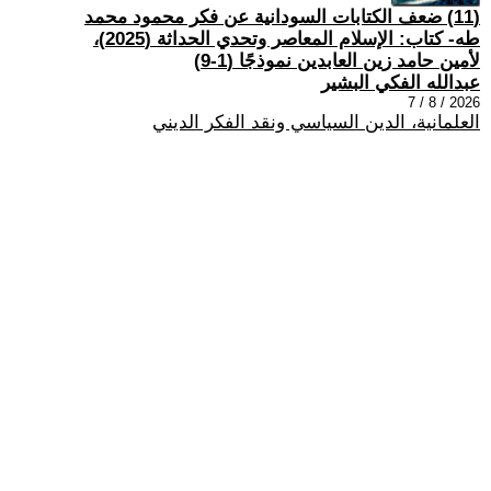
(11) ضعف الكتابات السودانية عن فكر محمود محمد
طه- كتاب: الإسلام المعاصر وتحدي الحداثة (2025)،
لأمين حامد زين العابدين نموذجًا (1-9)
عبدالله الفكي البشير
2026 / 8 / 7
العلمانية، الدين السياسي ونقد الفكر الديني