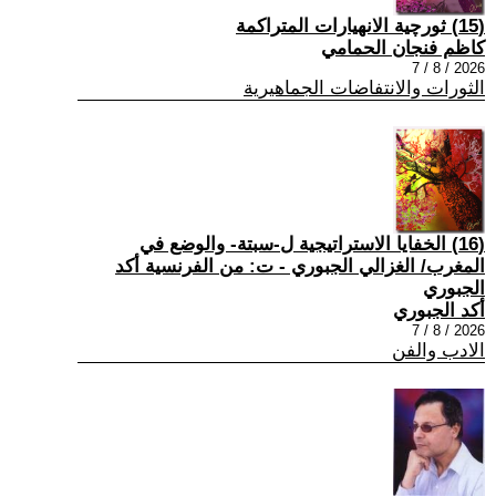
(15) ثورچية الانهيارات المتراكمة
كاظم فنجان الحمامي
2026 / 8 / 7
الثورات والانتفاضات الجماهيرية
(16) الخفايا الاستراتيجية ل-سبتة- والوضع في
المغرب/ الغزالي الجبوري - ت: من الفرنسية أكد
الجبوري
أكد الجبوري
2026 / 8 / 7
الادب والفن