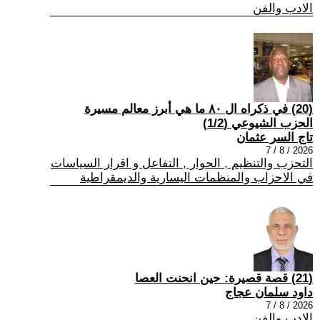
الادب والفن
(20) في ذكراه ال ٨٠ ما هي أبرز معالم مسيرة
الحزب الشيوعي (1/2)
تاج السر عثمان
2026 / 8 / 7
التحزب والتنظيم , الحوار , التفاعل و اقرار السياسات
في الاحزاب والمنظمات اليسارية والديمقراطية
(21) قصة قصيرة: حين انحنت العصا
داود سلمان عجاج
2026 / 8 / 7
الادب والفن