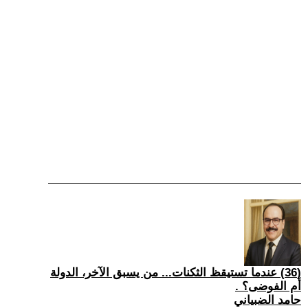
(36) عندما تستيقظ الثكنات... من يسبق الآخر، الدولة
أم الفوضى؟ .
حامد الضبياني