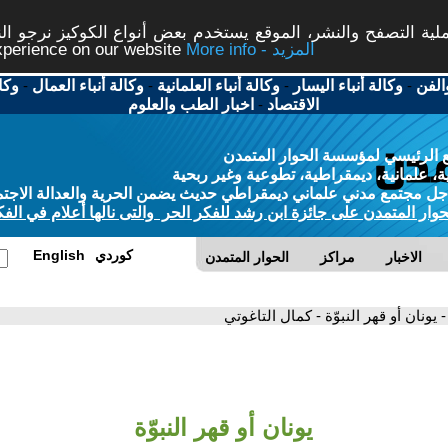
ة التصفح والنشر، الموقع يستخدم بعض أنواع الكوكيز نرجو النق
More info - المزيد
experience on our website
الفن
-
وكالة أنباء اليسار
-
وكالة أنباء العلمانية
-
وكالة أنباء العمال
-
وكا
الاقتصاد
-
اخبار الطب والعلوم
 الرئيسي لمؤسسة الحوار المتمدن
، علمانية، ديمقراطية، تطوعية وغير ربحية
ل مجتمع مدني علماني ديمقراطي حديث يضمن الحرية والعدالة الاجتم
حوار المتمدن على جائزة ابن رشد للفكر الحر والتى نالها أعلام في الفك
كوردي
English
الاخبار
مراكز
الحوار المتمدن
- يونان أو قهر النبوّة - كمال التاغوتي
يونان أو قهر النبوّة