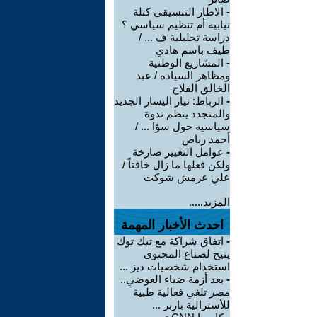
-
الاطار التنسيقي كتلة
نيابية أم تنظيم سياسي ؟
دراسة تحليلية ف ... /
طيف باسم هادي
-
المشاريع الوطنية
ومظاهر السيادة / عبد
الخالق الفلاح
-
الرباط: تيار اليسار الجديد
والمتجدد ينظم ندوة
سياسية حول سؤا ... /
أحمد رباص
-
عوامل التغيير صارخة
ولكن فعلها ما زال خافتاً /
علي عرمش شوكت
المزيد.....
احدث الأخبار المهمة
-
اتفاق شراكة مع تيك توك
يتيح لصناع المحتوى
استخدام شخصيات ديز ...
-
بعد أزمة ضياء العوضي..
مصر تلغي فعالية طبية
للأسترالية باربر ...