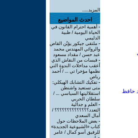
المزيد.....
احدث المواضيع
-
أهمية احترام القانون في
الحياة اليومية / ظبية
الدليمي
-
ملتقى جيكور يؤبّن القاص
والروائي المهندس محمد
عبد حسن / مقداد مسعود
-
قبسات من النقاش الذي
أعقب مداخلات الندوة التي
نظمها مؤخرا تي ... / أحمد
رباص
-
تفكيك التشابك الهيكلي:
متى تستعيد واشنطن
د حافظ
استقلاليتها السياسي ... /
سلطان الحربي
-
العلم و جدالية
التعدد؟؟؟؟؟؟؟؟؟؟؟؟؟؟ /
أمال السعدي
-
بعض الملاحظات حول
كتاب «الشيوعية الجديدة»
للرفيق آسو كمال / عامر
صابر