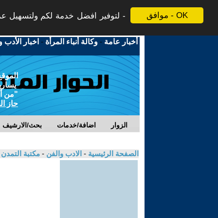
موافق - OK
لتوفير افضل خدمة لكم ولتسهيل عملي
أخبار عامة
-
وكالة أنباء المرأة
-
اخبار الأدب و
الموقع
يسارية
"من أج
حاز ال
الزوار
اضافة/خدمات
بحث/الارشيف
الصفحة الرئيسية
-
الادب والفن
-
مكتبة التمدن