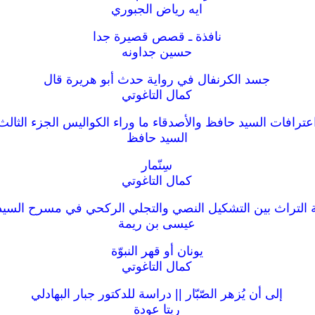
ايه رياض الجبوري
نافذة ـ قصص قصيرة جدا
حسين جداونه
جسد الكرنفال في رواية حدث أبو هريرة قال
كمال التاغوتي
عترافات السيد حافظ والأصدقاء ما وراء الكواليس الجزء الثالث
السيد حافظ
سِنّمار
كمال التاغوتي
التراث بين التشكيل النصي والتجلي الركحي في مسرح السي
عيسى بن ريمة
يونان أو قهر النبوّة
كمال التاغوتي
إلى أن يُزهر الصّبّار || دراسة للدكتور جبار البهادلي
ريتا عودة