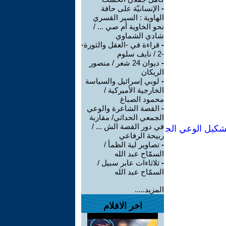
-
الإنسانيّة على حافة
الهاوية : السير القسري
نحو الخاوية أم صي ... /
شادي الشماوي
-
قراءة في -العقل والثورة-
-2 / نايف سلوم
-
ديوان 24 شعر / منصور
الريكان
-
لوبي إسرائيل والسياسة
الخارجية الأميركية /
محمود الصباغ
-
القصة الشاعرة والوعي
الجمعي الحداثي/ مقاربة
في دور القصة الش ... /
شكيل الوعي الج
ربيحة الرفاعي
-
تصاوير لية الظمأ /
السمّاح عبد الله
-
ثلاثاءات عابر سبيل /
السمّاح عبد الله
المزيد.....
اخر الافلام