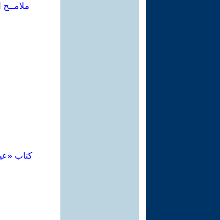
ملامــح 
كتاب «عي