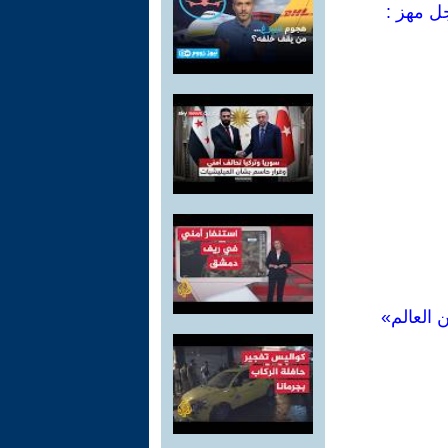
ل مهز :
 العالم»