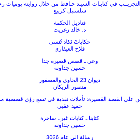
التجريــب في كتابـات السيـد حـافظ من خلال روايته يوميات رج
سلسبيل كريبع
قناديل الحكمة
د. خالد زغريت
حكاياتْ تَكاد تُنسى
فلاح العيفاري
وعي ـ قصص قصيرة جدا
حسين جداونه
ديوان 23 الحاوي والعصفور
منصور الريكان
ن على القصة القصيرة: تأملات نقدية في تسع رؤى قصصية من
حميد عقبي
كتابنا ـ كتابات غير.. ساخرة
حسين جداونه
رسالة الى عام 3026