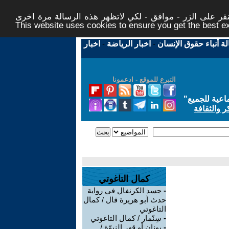
ر على الزر - موافق - لكي لاتظهر هذه الرسالة مرة اخرى -
This website uses cookies to ensure you get the best 
لة أنباء حقوق الإنسان
-
اخبار الرياضة
-
اخبار
التبرع للموقع - ادعمونا
اعية للجميع
"
ر والثقافة
كمال التاغوتي
-
جسد الكرنفال في رواية
حدث أبو هريرة قال / كمال
التاغوتي
-
سِنّمار / كمال التاغوتي
-
يونان أو قهر النبوّة /