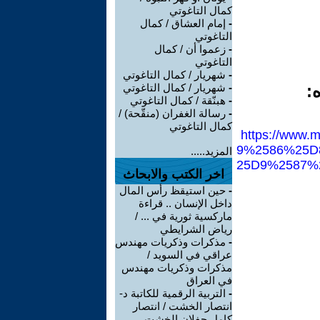
كمال التاغوتي
-
إمام العشاق / كمال
التاغوتي
-
زعموا أن / كمال
التاغوتي
-
شهريار / كمال التاغوتي
:
-
شهريار / كمال التاغوتي
-
هبنّقة / كمال التاغوتي
-
رسالة الغفران (منقّحة) /
كمال التاغوتي
https://www
9%2586%25D
المزيد.....
25D9%2587%
اخر الكتب والابحاث
-
حين استيقظ رأس المال
داخل الإنسان .. قراءة
ماركسية ثورية في ... /
رياض الشرايطي
-
مذكرات وذكريات مهندس
عراقي في السويد /
مذكرات وذكريات مهندس
في العراق
-
التربية الرقمية للكاتبة د-
انتصار الخشت / انتصار
كامل جفلان الخشت