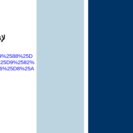
لإ
5D9%2588%25D
%25D9%2582%
6%25D8%25A