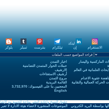
لينكد
الانستغرام
إن
تيلكرام
بنترست
تمبلر
بلوكر
ث الماركسية واليسار
اخبار التمدن
ة
حملات الحوار المتمدن التضامنية
حاث العلمانية في العالم
الارشيف
أرشيف الاستفتاءات
اهضة عقوبة الاعدام
مروج التمدن
الحركة العمالية والنقابية
القائمة البريدية
المعجبين بنا على الفيسبوك: 3,732,970
English
حقوق النسخ واعادة النشر متاحة للجميع مع الإشا
ا بواسطة البريد الكتروني
الموضوعات المنشورة لاعضاء هيئة الادارة لا تعبر