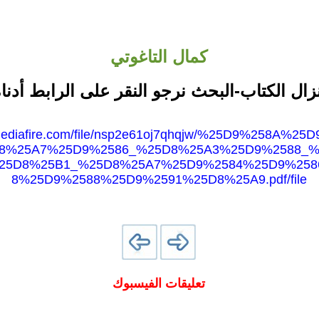
كمال التاغوتي
نزال الكتاب-البحث نرجو النقر على الرابط أدناه
.mediafire.com/file/nsp2e61oj7qhqjw/%25D9%258A%2
8%25A7%25D9%2586_%25D8%25A3%25D9%2588_
25D8%25B1_%25D8%25A7%25D9%2584%25D9%258
8%25D9%2588%25D9%2591%25D8%25A9.pdf/file
تعليقات الفيسبوك