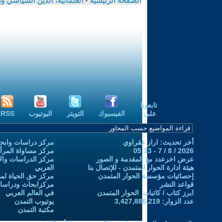
الصفحة الرئيسية
-
العلمانية، الدين السياسي ون
تابعونا
على:
الفيسبوك
التويتر
اليوتيوب
RSS
أخر تحديث: اراز عقراوي
مركز دراسات وابحا
2026 / 8 / 7 - 05:33
مركز مساواة المرأ
عرض اخرعدد مع المقدمة و الصور
مركز الدراسات والاب
هيئة ادارة الحوار المتمدن - للإتصال بنا
العربي
إحصائيات مؤسسة الحوار المتمدن
مركز حق الحياة لمن
قواعد النشر
مركزابحاث ودراسات 
ابرز كتاب / كاتبات الحوار المتمدن
في العالم العربي
عدد الزوار: 3,427,886,219
يوتيوب التمدن
مكتبة التمدن