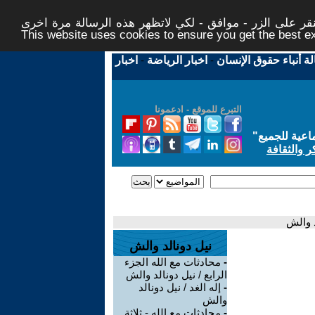
ر على الزر - موافق - لكي لاتظهر هذه الرسالة مرة اخرى -
This website uses cookies to ensure you get the best 
لة أنباء حقوق الإنسان
-
اخبار الرياضة
-
اخبار
التبرع للموقع - ادعمونا
اعية للجميع
"
ر والثقافة
د والش
نيل دونالد والش
-
محادثات مع الله الجزء
الرابع / نيل دونالد والش
-
إله الغد / نيل دونالد
والش
-
محادثات مع الله - ثلاثة