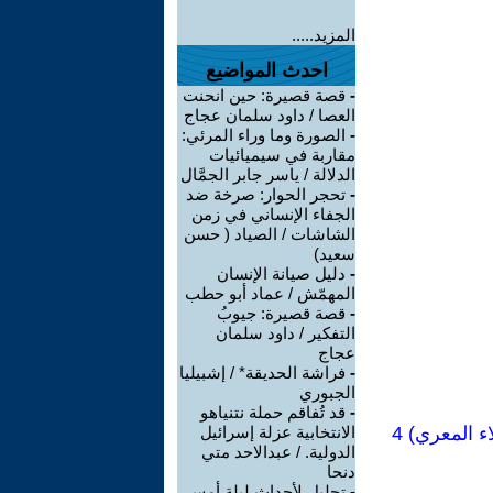
المزيد.....
احدث المواضيع
-
قصة قصيرة: حين انحنت
العصا / داود سلمان عجاج
-
الصورة وما وراء المرئي:
مقاربة في سيميائيات
الدلالة / ياسر جابر الجمَّال
-
تحجر الحوار: صرخة ضد
الجفاء الإنساني في زمن
الشاشات / الصياد ‏( حسن
سعيد‏)
-
دليل صيانة الإنسان
المهمّش / عماد أبو حطب
-
قصة قصيرة: جيوبُ
التفكير / داود سلمان
عجاج
-
فراشة الحديقة* / إشبيليا
الجبوري
-
قد تُفاقم حملة نتنياهو
 المعري) 4
الانتخابية عزلة إسرائيل
الدولية. / عبدالاحد متي
دنحا
-
تحليل لأحداث ليلة أمس