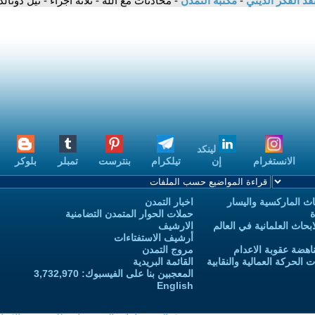
قد الفكر الديني
-
مكتبة التمدن
- محادثات مع الله - ثلاثة أجزاء - نيل دونال
لينكد
الانستغرام
إن
تيلكرام
بنترست
تمبلر
بلوكر
ث الماركسية واليسار
اخبار التمدن
ة
حملات الحوار المتمدن التضامنية
حاث العلمانية في العالم
الارشيف
أرشيف الاستفتاءات
اهضة عقوبة الاعدام
مروج التمدن
الحركة العمالية والنقابية
القائمة البريدية
المعجبين بنا على الفيسبوك: 3,732,970
English