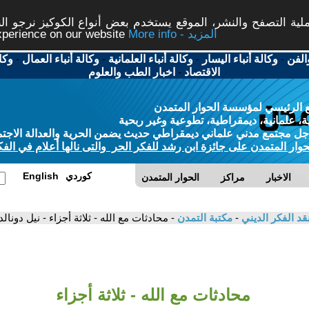
ة التصفح والنشر، الموقع يستخدم بعض أنواع الكوكيز نرجو النق
More info - المزيد
experience on our website
الفن
-
وكالة أنباء اليسار
-
وكالة أنباء العلمانية
-
وكالة أنباء العمال
-
وكا
الاقتصاد
-
اخبار الطب والعلوم
 الرئيسي لمؤسسة الحوار المتمدن
، علمانية، ديمقراطية، تطوعية وغير ربحية
ل مجتمع مدني علماني ديمقراطي حديث يضمن الحرية والعدالة الاجتم
حوار المتمدن على جائزة ابن رشد للفكر الحر والتى نالها أعلام في الفك
كوردي
English
الاخبار
مراكز
الحوار المتمدن
قد الفكر الديني
-
مكتبة التمدن
- محادثات مع الله - ثلاثة أجزاء - نيل دونال
محادثات مع الله - ثلاثة أجزاء