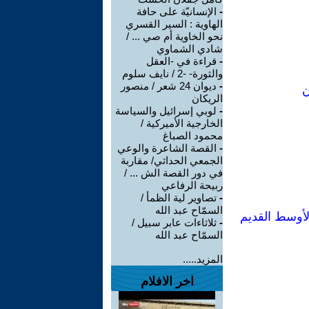
-
الإنسانيّة على حافة
الهاوية : السير القسري
نحو الخاوية أم صي ... /
شادي الشماوي
-
قراءة في -العقل
والثورة- -2 / نايف سلوم
-
ديوان 24 شعر / منصور
ن
الريكان
-
لوبي إسرائيل والسياسة
الخارجية الأميركية /
محمود الصباغ
-
القصة الشاعرة والوعي
الجمعي الحداثي/ مقاربة
في دور القصة الش ... /
ربيحة الرفاعي
-
تصاوير لية الظمأ /
السمّاح عبد الله
الأوسط القديم
-
ثلاثاءات عابر سبيل /
السمّاح عبد الله
المزيد.....
اخر الافلام