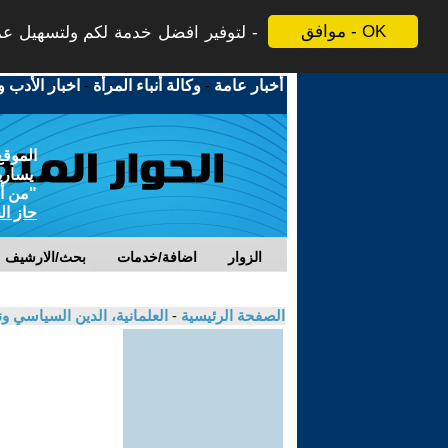
موافق - OK
لتوفير افضل خدمة لكم ولتسهيل عملي
أخبار عامة
-
وكالة أنباء المرأة
-
اخبار الأدب و
الموقع
يسارية
"من أج
حاز ال
الزوار
اضافة/خدمات
بحث/الارشيف
الصفحة الرئيسية
-
العلمانية، الدين السياسي ون