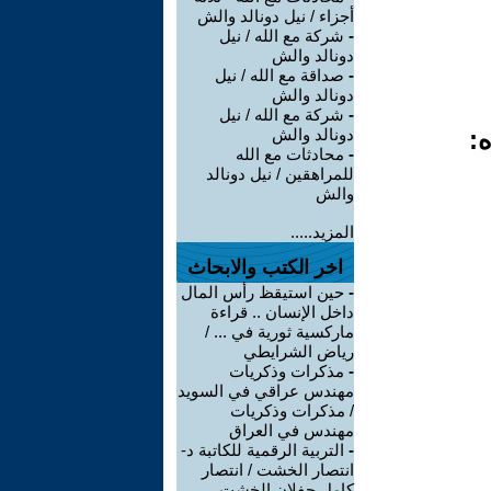
أجزاء / نيل دونالد والش
-
شركة مع الله / نيل
دونالد والش
-
صداقة مع الله / نيل
دونالد والش
-
شركة مع الله / نيل
ه:
دونالد والش
-
محادثات مع الله
للمراهقين / نيل دونالد
والش
المزيد.....
اخر الكتب والابحاث
-
حين استيقظ رأس المال
داخل الإنسان .. قراءة
ماركسية ثورية في ... /
رياض الشرايطي
-
مذكرات وذكريات
مهندس عراقي في السويد
/ مذكرات وذكريات
مهندس في العراق
-
التربية الرقمية للكاتبة د-
انتصار الخشت / انتصار
كامل جفلان الخشت