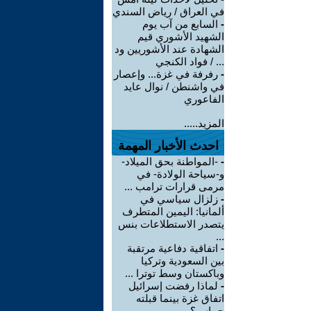
في العراق / رياض السندي
-
السابع من آب يوم
الشهيد الأشوري قيم
الشهادة عند الأشوريين ود
... / فواد الكنجي
-
رفرفة في غزة... وإعصار
في واشنطن / نوال عايد
الفاعوري
المزيد.....
احدث الأخبار المهمة
-
-المواطنة بحق الميلاد-
و-سياحة الولادة- في
مرمى قرارات ترامب ...
-
زلزال سياسي في
ألمانيا: اليمين المتطرف
يتصدر الاستطلاعات بنس
...
-
اتفاقية دفاعية مرتقبة
بين السعودية وتركيا
وباكستان وسط توترا ...
-
لماذا رفضت إسرائيل
اتفاق غزة بينما قبلته
حماس؟