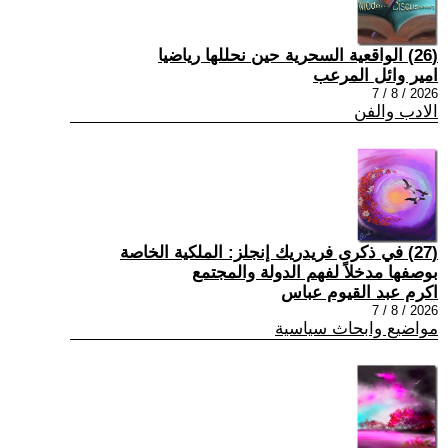
(26) الواقعية السحرية حين نحللها رياضيا
امير وائل المرعب
2026 / 8 / 7
الادب والفن
(27) في ذكرى فريدريك إنجلز: الملكية الخاصة
بوصفها مدخلاً لفهم الدولة والمجتمع
اكرم عبد القيوم عباس
2026 / 8 / 7
مواضيع وابحاث سياسية