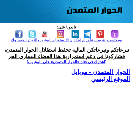
تابعونا على:
بودكاست
بنترست
تيلكرام
لينكدإن
الانستغرام
اليوتيوب
التويتر
الفيسبوك
تبرعاتكم وتبرعاتكن المالية تحفظ استقلال الحوار المتمدن،
فشاركونا في دعم استمرارية هذا الفضاء اليساري الحر
[اشترك في قناة ‫«الحوار المتمدن» على اليوتيوب]
الحوار المتمدن - موبايل
الموقع الرئيسي