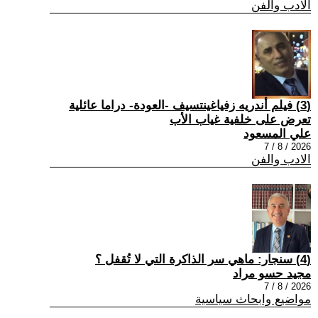
الادب والفن
(3) فيلم أندريه زفياغينتسيف -العودة- دراما عائلية
تعرض على خلفية غياب الأب
علي المسعود
2026 / 8 / 7
الادب والفن
(4) سنجار: ماهي سر الذاكرة التي لا تُقفل ؟
مجيد حسو مراد
2026 / 8 / 7
مواضيع وابحاث سياسية