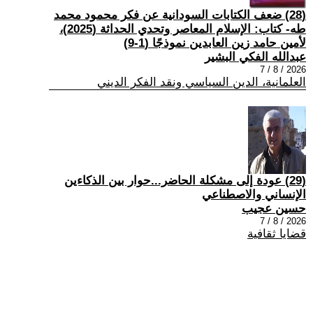
(28) ضعف الكتابات السودانية عن فكر محمود محمد
طه- كتاب: الإسلام المعاصر وتحدي الحداثة (2025)،
لأمين حامد زين العابدين نموذجًا (1-9)
عبدالله الفكي البشير
2026 / 8 / 7
العلمانية، الدين السياسي ونقد الفكر الديني
(29) عودة إلى مشكلة الحاضر...حوار بين الذكاءين
الإنساني والاصطناعي
حسين عجيب
2026 / 8 / 7
قضايا ثقافية