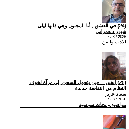
(24) في العشق , أنا المجنون وهي ذاتها ليلى
شيرزاد همزاني
2026 / 8 / 7
الادب والفن
(25) إيفين... حين يتحول السجن إلى مرآة لخوف
النظام من انتفاضة جديدة
سعاد عزيز
2026 / 8 / 7
مواضيع وابحاث سياسية