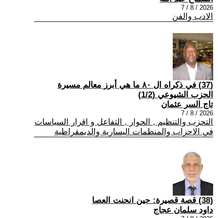
2026 / 8 / 7
الادب والفن
(37) في ذكراه ال ٨٠ ما هي أبرز معالم مسيرة
الحزب الشيوعي (1/2)
تاج السر عثمان
2026 / 8 / 7
التحزب والتنظيم , الحوار , التفاعل و اقرار السياسات
في الاحزاب والمنظمات اليسارية والديمقراطية
(38) قصة قصيرة: حين انحنت العصا
داود سلمان عجاج