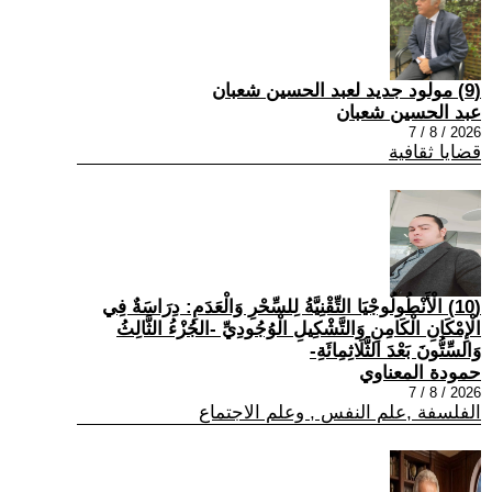
(9) مولود جديد لعبد الحسين شعبان
عبد الحسين شعبان
2026 / 8 / 7
قضايا ثقافية
(10) الْأَنْطُولُوجْيَا التِّقْنِيَّةُ لِلسِّحْرِ وَالْعَدَمِ: دِرَاسَةٌ فِي
الْإِمْكَانِ الْكَامِنِ وَالتَّشْكِيلِ الْوُجُودِيِّ -الجُزْءُ الثَّالِثُ
وَالسِّتُّونَ بَعْدَ الثَّلَاثِمِائَةِ-
حمودة المعناوي
2026 / 8 / 7
الفلسفة ,علم النفس , وعلم الاجتماع