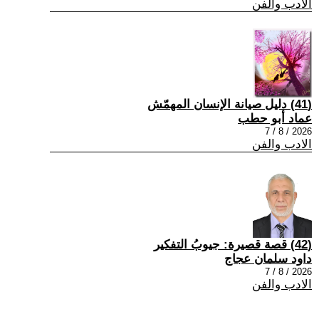
الادب والفن
(41) دليل صيانة الإنسان المهمّش
عماد أبو حطب
2026 / 8 / 7
الادب والفن
(42) قصة قصيرة: جيوبُ التفكير
داود سلمان عجاج
2026 / 8 / 7
الادب والفن