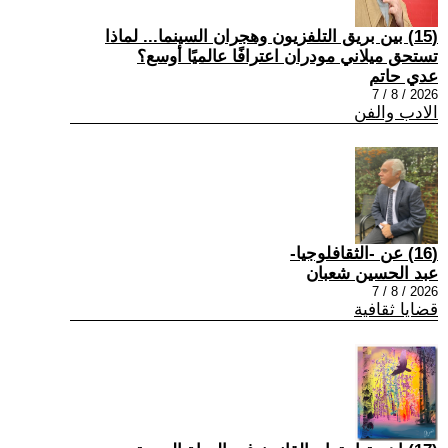
(15) بين بريق التلفزيون وهجران السينما... لماذا
تستحق ميلاني مودران اعترافًا عالميًا أوسع؟
عدي حاتم
2026 / 8 / 7
الادب والفن
(16) عن -الثقافلوجيا-
عبد الحسين شعبان
2026 / 8 / 7
قضايا ثقافية