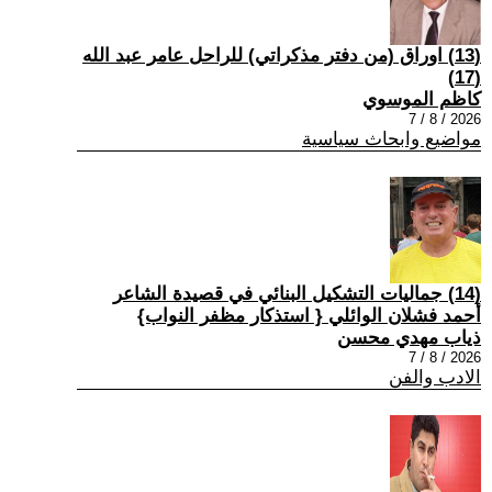
(13) اوراق (من دفتر مذكراتي) للراحل عامر عبد الله
(17)
كاظم الموسوي
2026 / 8 / 7
مواضيع وابحاث سياسية
(14) جماليات التشكيل البنائي في قصيدة الشاعر
أحمد فشلان الوائلي { استذكار مظفر النواب}
ذياب مهدي محسن
2026 / 8 / 7
الادب والفن