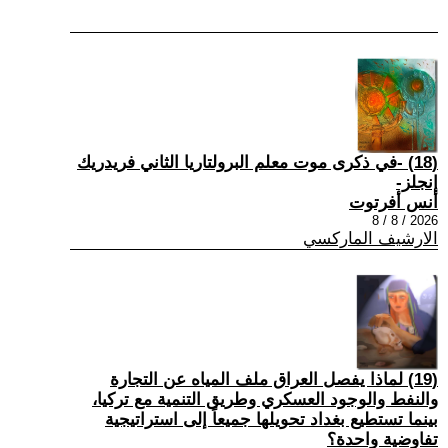
(18) -في ذكرى موت معلم البرولتاريا الثاني فريدريك
إنجلز-
أنس أفرتوت
2026 / 8 / 8
الارشيف الماركسي
(19) لماذا يفصل العراق ملف المياه عن التجارة
والنفط والوجود العسكري وطريق التنمية مع تركيا،
بينما تستطيع بغداد تحويلها جميعاً إلى استراتيجية
تفاوضية واحدة؟