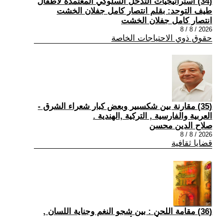
(34) استراتيجيات التدخل السلوكي المعتمدة لأطفال
طيف التوحد: بقلم انتصار كامل جفلان الخشت
انتصار كامل جفلان الخشت
2026 / 8 / 8
حقوق ذوي الاحتياجات الخاصة
(35) مقارنة بين شكسبير وبعض كبار شعراء الشرق -
العربية والفارسية , التركية ,الهندية .
صلاح الدين محسن
2026 / 8 / 8
قضايا ثقافية
(36) مقامة اللحن : بين شجو النغم وجناية اللسان ,