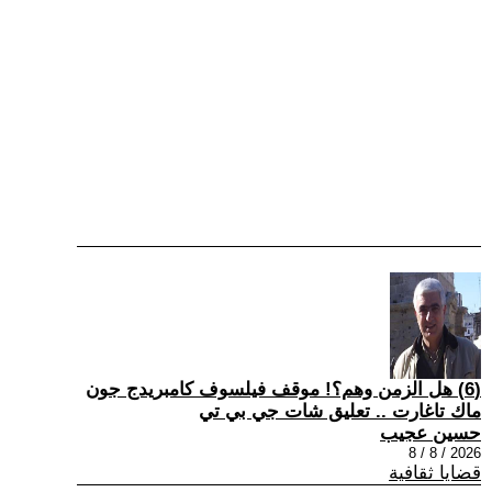
(6) هل الزمن وهم؟! موقف فيلسوف كامبريدج جون
ماك تاغارت .. تعليق شات جي بي تي
حسين عجيب
2026 / 8 / 8
قضايا ثقافية