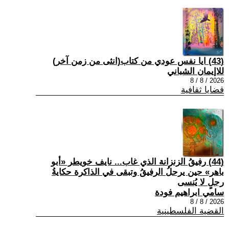
(43) ايا نفس عودي من كتاب(انثى من زمن آخر)
للاإيمان الشباني
2026 / 8 / 8
قضايا ثقافية
(44) رفيقُ الزنزانة الذي غاب... نايف خويطر «أبو
باهر» حين يرحلُ الرفيقُ وتبقى في الذاكرة حكايةُ
رجلٍ لا يُنسى
سامي ابراهيم فودة
2026 / 8 / 8
القضية الفلسطينية