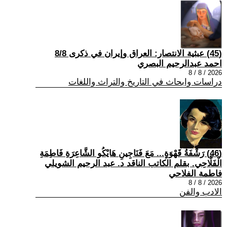
(45) عبثية الانتصار: العراق وإيران في ذكرى 8/8
احمد عبدالرحيم البصري
2026 / 8 / 8
دراسات وابحاث في التاريخ والتراث واللغات
(46) رَشْفَةُ قَهْوَةٍ... مَعَ فَنَاجِينِ هَايْكُو الشَّاعِرَةِ فَاطِمَةِ
الْفَلَّاحِي. بقلم الكاتب الناقد د. عبد الرحيم الشويلي
فاطمة الفلاحي
2026 / 8 / 8
الادب والفن