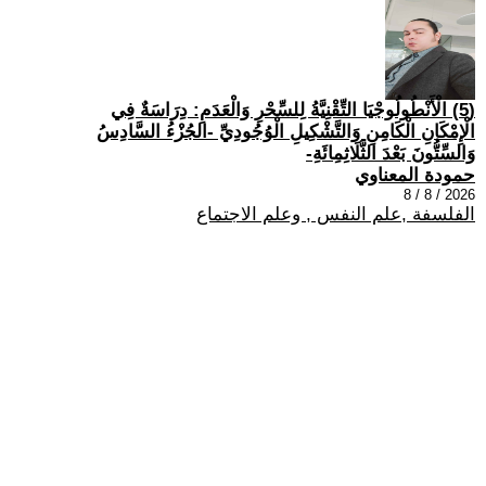
(5) الْأَنْطُولُوجْيَا التِّقْنِيَّةُ لِلسِّحْرِ وَالْعَدَمِ: دِرَاسَةٌ فِي
الْإِمْكَانِ الْكَامِنِ وَالتَّشْكِيلِ الْوُجُودِيِّ -الجُزْءُ السَّادِسُ
وَالسِّتُّونَ بَعْدَ الثَّلَاثِمِائَةِ-
حمودة المعناوي
2026 / 8 / 8
الفلسفة ,علم النفس , وعلم الاجتماع