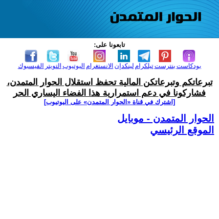
تابعونا على:
بودكاست
بنترست
تيلكرام
لينكدإن
الانستغرام
اليوتيوب
التويتر
الفيسبوك
تبرعاتكم وتبرعاتكن المالية تحفظ استقلال الحوار المتمدن،
فشاركونا في دعم استمرارية هذا الفضاء اليساري الحر
[اشترك في قناة ‫«الحوار المتمدن» على اليوتيوب]
الحوار المتمدن - موبايل
الموقع الرئيسي