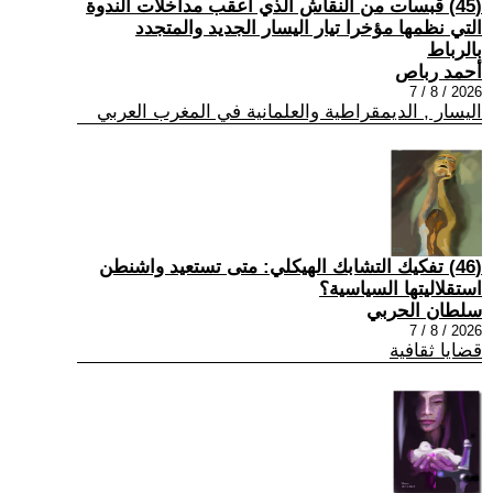
(45) قبسات من النقاش الذي أعقب مداخلات الندوة
التي نظمها مؤخرا تيار اليسار الجديد والمتجدد
بالرباط
أحمد رباص
2026 / 8 / 7
اليسار , الديمقراطية والعلمانية في المغرب العربي
(46) تفكيك التشابك الهيكلي: متى تستعيد واشنطن
استقلاليتها السياسية؟
سلطان الحربي
2026 / 8 / 7
قضايا ثقافية