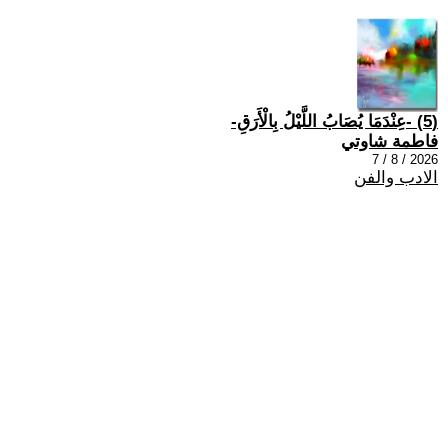
(5) -عِنْدَمَا يُصَابُ اللَّيْلُ بِالْأَرَقِ-
فاطمة شاوتي
2026 / 8 / 7
الادب والفن