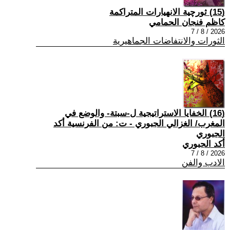
(15) ثورچية الانهيارات المتراكمة
كاظم فنجان الحمامي
2026 / 8 / 7
الثورات والانتفاضات الجماهيرية
(16) الخفايا الاستراتيجية ل-سبتة- والوضع في
المغرب/ الغزالي الجبوري - ت: من الفرنسية أكد
الجبوري
أكد الجبوري
2026 / 8 / 7
الادب والفن