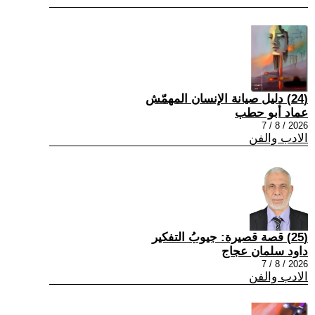
(24) دليل صيانة الإنسان المهمّش
عماد أبو حطب
2026 / 8 / 7
الادب والفن
(25) قصة قصيرة: جيوبُ التفكير
داود سلمان عجاج
2026 / 8 / 7
الادب والفن