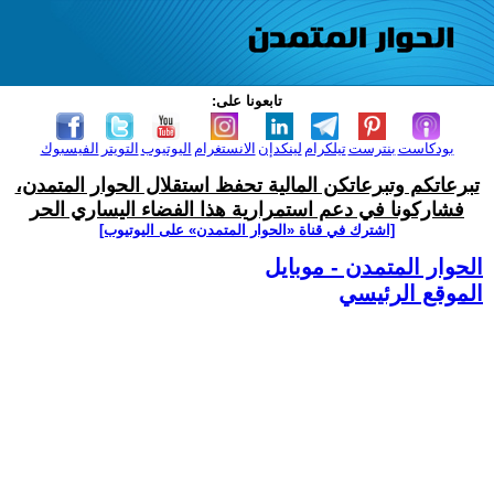
تابعونا على:
بودكاست
بنترست
تيلكرام
لينكدإن
الانستغرام
اليوتيوب
التويتر
الفيسبوك
تبرعاتكم وتبرعاتكن المالية تحفظ استقلال الحوار المتمدن،
فشاركونا في دعم استمرارية هذا الفضاء اليساري الحر
[اشترك في قناة ‫«الحوار المتمدن» على اليوتيوب]
الحوار المتمدن - موبايل
الموقع الرئيسي