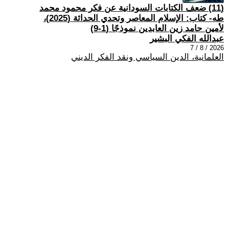
(11) ضعف الكتابات السودانية عن فكر محمود محمد
طه- كتاب: الإسلام المعاصر وتحدي الحداثة (2025)،
لأمين حامد زين العابدين نموذجًا (1-9)
عبدالله الفكي البشير
2026 / 8 / 7
العلمانية، الدين السياسي ونقد الفكر الديني