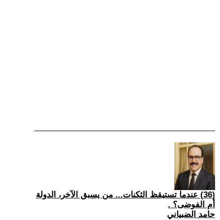
(36) عندما تستيقظ الثكنات... من يسبق الآخر، الدولة
أم الفوضى؟ .
حامد الضبياني