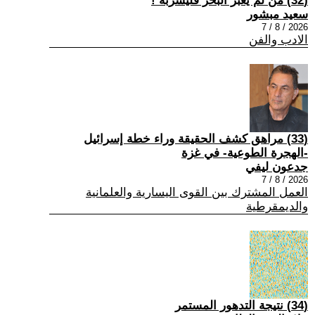
(32) من لم يعبر البحر فليشربه !
سعيد مبشور
2026 / 8 / 7
الادب والفن
(33) مراهق كشف الحقيقة وراء خطة إسرائيل
-الهجرة الطوعية- في غزة
جدعون ليفي
2026 / 8 / 7
العمل المشترك بين القوى اليسارية والعلمانية
والديمقرطية
(34) نتيجة التدهور المستمر