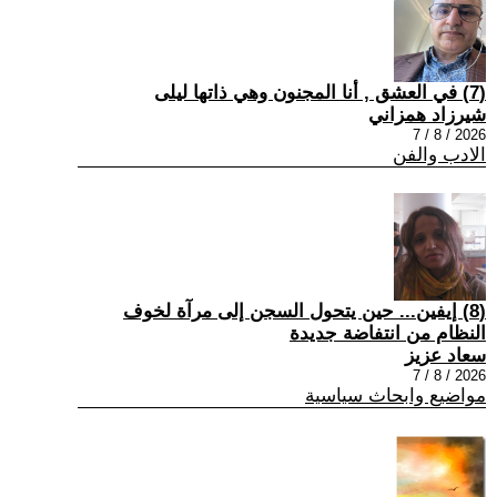
(7) في العشق , أنا المجنون وهي ذاتها ليلى
شيرزاد همزاني
2026 / 8 / 7
الادب والفن
(8) إيفين... حين يتحول السجن إلى مرآة لخوف
النظام من انتفاضة جديدة
سعاد عزيز
2026 / 8 / 7
مواضيع وابحاث سياسية