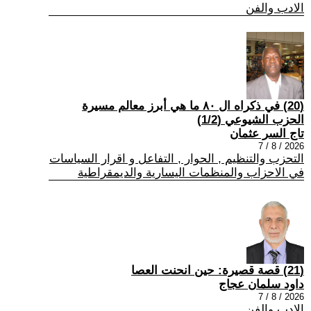
الادب والفن
(20) في ذكراه ال ٨٠ ما هي أبرز معالم مسيرة
الحزب الشيوعي (1/2)
تاج السر عثمان
2026 / 8 / 7
التحزب والتنظيم , الحوار , التفاعل و اقرار السياسات
في الاحزاب والمنظمات اليسارية والديمقراطية
(21) قصة قصيرة: حين انحنت العصا
داود سلمان عجاج
2026 / 8 / 7
الادب والفن