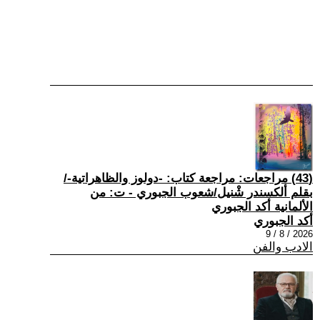
(43) مراجعات: مراجعة كتاب: -دولوز والظاهراتية-/
بقلم ألكسندر شْنيل/شعوب الجبوري - ت: من
الألمانية أكد الجبوري
أكد الجبوري
2026 / 8 / 9
الادب والفن