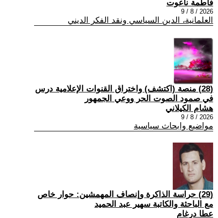
فاطمة ناعوت
2026 / 8 / 9
العلمانية، الدين السياسي ونقد الفكر الديني
(28) منصة (اكتشف) واختراق القنوات الإعلامية درس
في صمود الصوت الحر ووعي الجمهور
هشام الكيلاني
2026 / 8 / 9
مواضيع وابحاث سياسية
(29) حراسة الذاكرة وإنصاف المهمشين: حوار خاص
مع الباحثة والكاتبة سهير عبد الحميد
عطا درغام