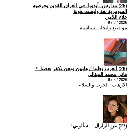
(25) مدارس -أيدوبا- في العراق القديم وفرضية
السومرية لغة وليست هوية
علاء اللامي
2026 / 8 / 9
مواضيع وابحاث سياسية
(26) الغرب يظننا إرهابيين ونحن نكفر بعضنا !!
هاني محمد الميثالي
2026 / 8 / 9
الارهاب, الحرب والسلام
(27) عن الزلزال… سألوني!