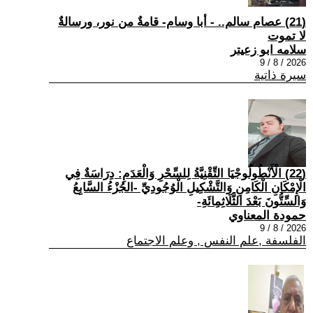
(21) عصام سالم.. - أبا وسام- قامةٌ من نور، ورسالةٌ
لا تموت
سلامه ابو زعيتر
2026 / 8 / 9
سيرة ذاتية
(22) الْأَنْطُولُوجْيَا التِّقْنِيَّةُ لِلسِّحْرِ وَالْعَدَمِ: دِرَاسَةٌ فِي
الْإِمْكَانِ الْكَامِنِ وَالتَّشْكِيلِ الْوُجُودِيِّ -الجُزْءُ السَّابِعُ
وَالسِّتُّونَ بَعْدَ الثَّلَاثِمِائَةِ-
حمودة المعناوي
2026 / 8 / 9
الفلسفة ,علم النفس , وعلم الاجتماع