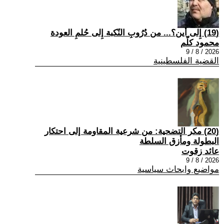
(19) إِلى أين؟... من دُرُوبِ النّكبة إِلى حُلمِ العودة
محمود كلّم
2026 / 8 / 9
القضية الفلسطينية
(20) مكر التضحية: من شرعية المقاومة إلى احتكار
البطولة ومأزق السلطة
عائد زقوت
2026 / 8 / 9
مواضيع وابحاث سياسية