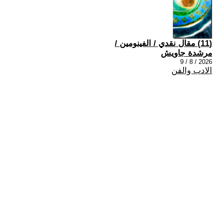
(11) مقال نقدي / الفينومين /
مرشدة جاويش
2026 / 8 / 9
الادب والفن