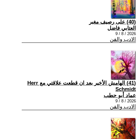
(40) على رصيف مغبر
العتابي فاضل
2026 / 8 / 9
الادب والفن
(41) الهامش الأخير بعد ان قطعت علاقتي مع Herr
Schmidt
عماد أبو حطب
2026 / 8 / 9
الادب والفن