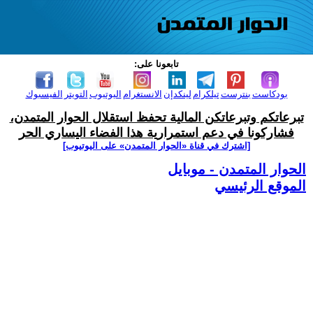
تابعونا على:
بودكاست
بنترست
تيلكرام
لينكدإن
الانستغرام
اليوتيوب
التويتر
الفيسبوك
تبرعاتكم وتبرعاتكن المالية تحفظ استقلال الحوار المتمدن،
فشاركونا في دعم استمرارية هذا الفضاء اليساري الحر
[اشترك في قناة ‫«الحوار المتمدن» على اليوتيوب]
الحوار المتمدن - موبايل
الموقع الرئيسي