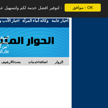
موافق - OK
لتوفير افضل خدمة لكم ولتسهيل عملي
أخبار عامة
-
وكالة أنباء المرأة
-
اخبار الأدب و
الموقع
يسارية
"من أج
حاز ال
الزوار
اضافة/خدمات
بحث/الارشيف