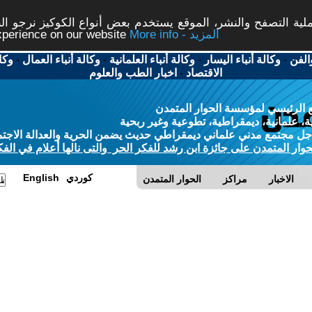
ة التصفح والنشر، الموقع يستخدم بعض أنواع الكوكيز نرجو النق
More info - المزيد
experience on our website
الفن
-
وكالة أنباء اليسار
-
وكالة أنباء العلمانية
-
وكالة أنباء العمال
-
وكا
الاقتصاد
-
اخبار الطب والعلوم
 الرئيسي لمؤسسة الحوار المتمدن
، علمانية، ديمقراطية، تطوعية وغير ربحية
ل مجتمع مدني علماني ديمقراطي حديث يضمن الحرية والعدالة الاجتم
حوار المتمدن على جائزة ابن رشد للفكر الحر والتى نالها أعلام في الفك
كوردي
English
الاخبار
مراكز
الحوار المتمدن