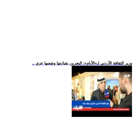
.. وزير الثقافة الأردني لـ«الأيام»: البحرين بقيادتها وشعبها عزي