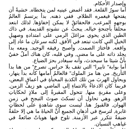
وإصدار الأحكام.
أما سورُ القلعة, فقد أغمض عينيه لمن يتخطاه, خشيةً أن
يفتحها فيغمره الظلام, ففي ذهنه, بدأ يرتسمُ العالمُ
بوجههِ المرعب, فالحقائقُ لا يمكن إخفاؤها, لذلك ابتعد
محلقاً بأجنحةٍ خياله, يبحثُ عن نشوتهِ القديمة, في ذاك
الطينِ الذي يحوي مزاغلَ الرمي على امتدادهِ وصهيلِ
الخيلِ التي كانت تبتعد في الأفق, لكنه سرعان ما عاد إلى
واقعه, فأختارَ الصمت, وأصبح رفيقه الوحيد, ومعه بدأ
يجلد ذاته على ما مضى, وفي قلبه، كان هناك أملٌ خفيٌ
بأنَّ شيئا ما سيحدث، وأنه سيغادر بحرَ الضياع.
أما بوابة" تابيرا" التي تقف بلا حراس, تصرخ" من هنا بدأ
التأريخ, من هنا مرَ الملوك" فالعالمُ أمامها كأنه بدأ ينهار،
ويحاول الهربَ من تلك الكذبةِ المخبأةِ في أعماقِ البعض،
فربما كان الادعاءُ بالانتماءِ إلى الماضي هو زيفُ الزمن,
وعلى مقربةٍ منها, تتحول المقبرةُ إلى ملاذٍ لحكاياتِ
الزهو, وهي تحاول أن تسكتَ صوتَ التبجحِ في زمنِ
الهوان, فالقبورُ هنا, ليست سوى شاهدةٍ على لحظاتٍ
غابرة, لترسخ في أذهانِ الجميعِ أنَّ الحياةَ ما هي إلا حلقةٌ
ضيقةٌ تتكرر عبر الأزمنة, تلوح فيها هوياتٌ ضائعةٌ في
غياهبِ النسيان.