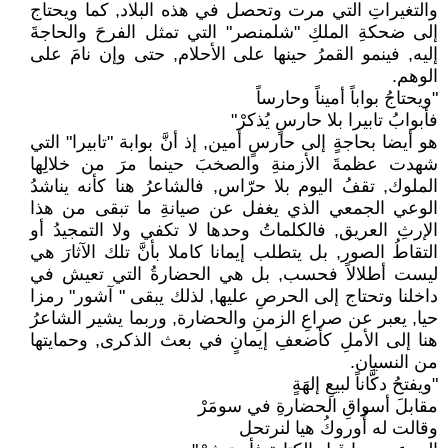
والتغيراتِ التي مرت وتحصل في هذه البلاد, كما ويحتاج
إلى ضحكةِ الملكِ "شلمنصر" التي تمثل الفرحَ والحاجةَ
إليه, فينمو القمرُ حينها على الأحلام, حتى وإن نامَ على
الوهم.
"ويحتاجُ بواباً أميناً وحارساً
فأبوابُ تابيرا بلا حارسٍ يُذكرْ"
هو أيضا بحاجةٍ إلى حارسٍ أمين, إذ أنَّ بوابة "تابيرا" التي
شهدت عظمةَ الأزمنةِ والصخبَ حينما مرَ من خلالِها
الملوك, تقفُ اليوم بلا حرّاس, فالشاعرُ هنا كأنه يناشدُ
الوعي الجمعي الذي يغفل عن صيانةِ ما تبقى من هذا
الإرثِ العريق, فالكلماتُ وحدها لا تكفي ولا التمجيدُ أو
التقاطُ الصور, بل يتطلب إيمانا كاملا بأنَّ تلك الآثارَ هي
ليست أطلالاً فحسب, بل هي الحضارةُ التي تعيش في
داخلنا وتحتاج إلى الحرصِ عليها, لذلك يبقى " آشور" رمزا
حيا, يعبر عن صراعِ الزمنِ والحضارة, وربما يشير الشاعرُ
هنا إلى الأملِ كأضعفِ إيمانٍ في بعث الذكرى, وحمايتها
من النسيان.
"ويفتحُ دكَّاناً لبيعِ إلهَةٍ
مقابلَ أسواقِ الحضارةِ في سومَرْ
وقالت له أُوروكُ هيا لنرتحل