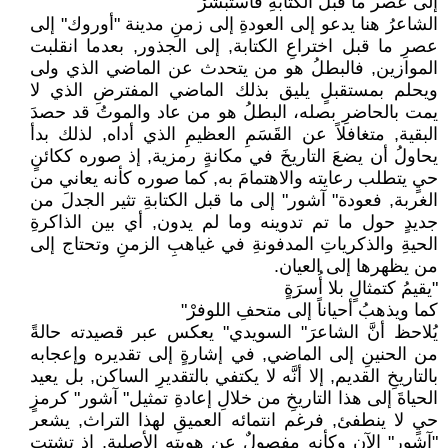
إلى عصر ما قبل الكتابةِ فأستبشرْ"
الشاعرُ هنا يدعو إلى العودةِ إلى زمنِ مدينة "أوروك" إلى
عصرِ ما قبل اختراعِ الكتابة, إلى الجذور, بعدما انقلبت
الموازين, فالبطلُ هو من يتحدث عن الماضي الذي ولى
ويحلم بمستقبلٍ يليق بذلك الماضي المفترضِ الذي لا
يمت بالحاضرِ بصله، البطلُ هو من عاد والموتُ قد حصدَ
البقية, متغافلاً عن القَسَمِ العظيمِ الذي أداه, لذلك بدأ
يحاولُ أن يضعَ التاريخَ في مكانةٍ رمزية, إذ صوره ككائنٍ
حيٍ يتطلب رعايته والاهتمامَ به, كما صوره كأنه يعاني من
الغربة, فعودة" آشور" إلى ما قبل الكتابةِ تثير الجدلَ من
جديدٍ حول ما تم تدوينه وما لم يدون, أي بين الذاكرةِ
الحيةِ والذكرياتِ المدفونةِ في غياهبِ الزمنِ وتحتاج إلى
من يظهرها إلى العيان.
"يقيمُ كتمثالٍ بلا أُسرَةٍ
كما ويذهبُ أحياناً إلى متحفِ اللوفرْ"
يُلاحظ أنَّ الشاعرَ" السويدي" يعكس عبر قصيدته حالةً
من الحنينِ إلى الماضي, في إشارةٍ إلى تقديره وإعجابه
بالتاريخِ القديم, إلا أنَّه لا يكتفي بالتقديرِ الساكن, بل يعيد
الحياةَ إلى هذا التاريخِ من خلالِ إعادةِ تمثيل" آشور" كرمزٍ
حيٍ لا ينطفئ, فرغم انتمائه العميقِ لهذا التراث, يشعر
"آشور" الآن وكأنه مفصولٌ عن هويتهِ الأصلية, إذ تشتت