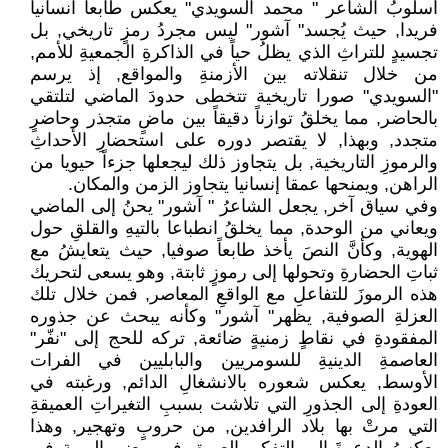
أسلوبُ الشاعر " محمد السويدي" يعكس طابعا انسانيا
فريدا, حيث يُجسد" آشور" ليس مجردُ رمزٍ تاريخي, بل
تجسيدٍ للتراثِ الذي يظلُ حياً في الذاكرةِ الجمعيةِ للأمم,
من خلال تنقلاته بين الأزمنةِ والمواقع, إذ يرسم
"السويدي" صورا تاريخية تتخطى حدودَ الماضي لتلتقي
بالحاضر, مما يخلقُ توازناً دقيقاً بين ماضٍ متجذر وحاضرٍ
متجدد, وبهذا, لا يقتصر دوره على استحضارِ الأحداثِ
والرموزِ التاريخية, بل يتجاوز ذلك ليجعلها جزءاً حيويا من
الراهن, ويمنحها عمقا إنسانيا يتجاوز الزمن والمكان.
وفي سياق آخر, يجعل الشاعرُ " آشور" يحنُ إلى الماضي
ويعاني من الوحدة, مما يخلقُ انطباعا بالتيهِ والقلقِ حول
الهوية, وكأنَّ النصَ يأخذ طابعاً صوفيا, حيث يتعايشُ مع
ثباتِ الحضارةِ وتحولها إلى رموزٍ ثابتة, وهو يسعى لتحريك
هذه الرموزَ للتفاعلِ مع الواقعِ المعاصر, فمن خلال تلك
العزلةِ الصوفية, يظهر" آشور" وكأنه يبحث عن جذوره
المفقودةِ في نقاطٍ زمنيةٍ ضائعة, تركه للحج إلى "نفّر"
العاصمةِ الدينيةِ للسومريين والبابليين في الفرات
الأوسط, يعكس شعوره بالانشغالِ الدائم, ورغبته في
العودةِ إلى الجذورِ التي تلاشت بسببِ التغيراتِ العميقةِ
التي مرتْ بها بلاد الرافدين, من حروبٍ وتهجير, وهذا