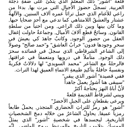
قلعة "آشور" ذلك المعلمُ الذي يتكئ على ضفةِ دجلةَ
الغربية, تسجلُ حضورَ الأجيالِ التي مرت بها, بدءا من
راعي للأغنامِ الذي حمل تراثاً عمره آلاف السنين, والآلهةُ
عشتار والعشقُ اللامتناهي كما تدعي مع أحدِ ضحايا حبها,
وما كان بينها وبين ذلك الراعي, ومن اختبأ من سلطةِ
القانون, وسائحٌ قطع آلافَ الأميال, وجماعةٌ حاولت إغفال
العقل من حضورِ الوجود, وكاتبٌ جاهدَ كي يعيشَ في
سحرِ وجودها فدون" خرابُ العاشق" و"حمد صالح" وصولاً
إلى الشاعرِ الشرقاطي الذي سجلَ في قصائده سحرَ
ذلك الوجود, متأملاً في دروبِها ومتعمقاً في عراقتها,
فالرحلةُ مع الشاعر "محمد السويدي" لها دلالاتٌ فكريةٌ
ونفسيةٌ حافلةٌ بتأكيدِ طبيعةِ الانتماءِ العميقِ لهذا التراث.
ففي قصيدة" آشور الذي يبقى"
"سيبقى هنا آشورُ يعملُ جاهداً
لأنَّ أباهُ النهرَ يحتاجهُ أكثرْ
ويبني لشرقاطَ القديمةِ قلعةً
ويرعى بقطعانٍ على الجبلِ الأخضرْ"
"آشور" هو رمزُ للتراثِ الحضاري المتجذر, يحملُ طابعاً
رمزياً عميقا, يحاولُ الشاعرُ من خلاله دمجَ الشخصياتِ
التاريخية, ليجسدها في شخصيةِ "آشور" الذي يمثلُ
الممسكُ بتلابيبِ التاريخِ والمرتبطِ بروحِ الماضي, إنَّه