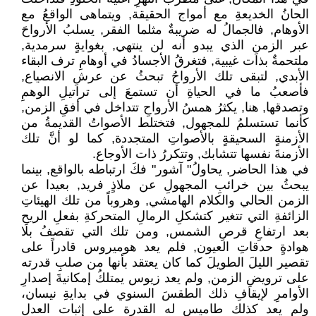
الحانُ الخديعةِ مع أمواج الحقيقة, ويتماهى الواقعُ مع
الأوهام, فالجمالُ له ضريبةٌ مثلما الفقر, يسلبُ الأرواحَ
عبر الزمنِ الذي يبدو أنه لن ينتهي, بغوايةٍ سرمدية,
ملتحمةٌ بذات غيبية, فتغرقُ الأجسادُ في أوهامِ ترف البقاء
الأبدي, لتبقى تلك الأرواحُ تبحثُ عن عرشِ الانصياع,
فأصعبُ ما في الحياةِ أن تستمعَ إلى تراتيلِ الوهمِ
وتصدقها, هنا, يكثرُ همسُ الأرواحِ تتداخل في أفقِ الزمن,
كأنما تستسلمُ للمجهول, فتختلط الأصواتُ القديمةُ من
الأزمنةٍ السحيقةٍ بالأصواتِ المتجددة, كما لو أنَّ تلك
الأزمنةَ نفسها تتشابك, وتتكررُ ذات الأوجاع.
في هذا الحاضر, يحاولُ" آشور" فكَ ارتباطه بالواقع, بينما
يبحثُ بين خرائبِ المجهولِ عن ملاذٍ فريد, بعيدا عن
الزمن الحالي والكلام الهامشي, وهروباً من تلك الهيئاتِ
الزائفةِ التي تتغير كتشكلِ الرمالِ المتحركةِ بفعلِ الريحِ
بعد ارتفاعِ قرصِ الشمس, ومن تلك التي تقصفُ بلا
هوادةٍ حدقاتِ العيون, فلم يعد هوميروس قادراً على
تقصير الليلَ الطويلَ كما كان يعتقد بأنها من صلبِ قدرته
على ترويضِ الزمن, ولم يعد زيوس يمتلكُ إمكانيةَ إصدارِ
الأوامرِ لإيقافِ ذلك الطقسَ السنوي في بدايةِ نيسان،
ولم يعد كذلك طاميس له القدرة على إثبات العدل