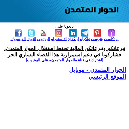
تابعونا على:
بودكاست
بنترست
تيلكرام
لينكدإن
الانستغرام
اليوتيوب
التويتر
الفيسبوك
تبرعاتكم وتبرعاتكن المالية تحفظ استقلال الحوار المتمدن،
فشاركونا في دعم استمرارية هذا الفضاء اليساري الحر
[اشترك في قناة ‫«الحوار المتمدن» على اليوتيوب]
الحوار المتمدن - موبايل
الموقع الرئيسي