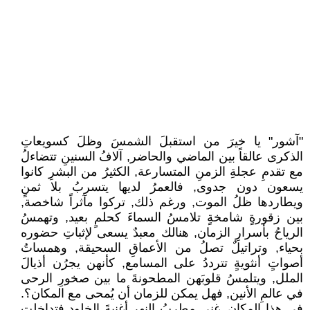
"آشور" يا خيرَ من استقبلَ الشمسَ وظلَ كسويعاتِ
الذكرى عالقاً بين الماضي والحاضر, آلافُ السنينِ تتضاءلُ
مع تقدمِ عجلةِ الزمنِ المتسارعة, الكثيرُ من البشرِ كانوا
يسعون دون جدوى, فالعمرُ لديها يتسربُ بلا ثمنٍ
ويطاردها ظلُ الموت, ورغم ذلك, تركوا مآثراً شاخصة,
بين زقورةٍ شامخةٍ تلامسُ السماءَ كحلمٍ بعيد, وتهمسُ
الرياحُ بأسرارِ الزمان, هنالك معبدٌ يسعى لإثباتِ حضوره
بحياء, وتراتيلٌ تصلُ من الأعماقِ السحيقة, وهمساتُ
أصواتٍ أنثويةٍ تترددُ على المسامع, كأنهن يجرُن أذيالَ
الملل, ويتلمسُ قلوبَهن المطحونةَ ما بين صخورِ الرحى
في عالمِ الأنين, فهل يمكن للزمان أن يُمحى مع المكان؟.
في هذا المكان, غنى مطربُ النهرِ أغنيةَ الخلودِ فتداخلت