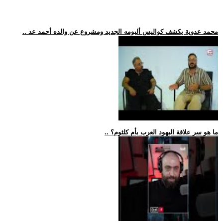
.. محمد عدوية يكشف كواليس ألبومه الجديد ومشروع عن والده أحمد عد
.. ما هو سر علاقة اليهود العرب بأم كلثوم؟