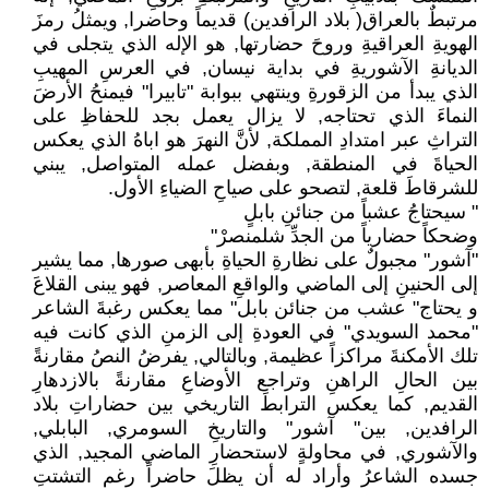
مرتبطٌ بالعراق( بلاد الرافدين) قديماً وحاضرا, ويمثلُ رمزَ
الهويةِ العراقيةِ وروحَ حضارتها, هو الإله الذي يتجلى في
الديانةِ الآشوريةِ في بداية نيسان, في العرسِ المهيبِ
الذي يبدأ من الزقورةِ وينتهي ببوابة "تابيرا" فيمنحُ الأرضَ
النماءَ الذي تحتاجه, لا يزال يعمل بجد للحفاظِ على
التراثِ عبر امتدادِ المملكة, لأنَّ النهرَ هو اباهُ الذي يعكس
الحياةَ في المنطقة, وبفضل عمله المتواصل, يبني
للشرقاطَ قلعة, لتصحو على صياحِ الضياءِ الأول.
" سيحتاجُ عشباً من جنائنِ بابلٍ
وضحكاً حضارياً من الجدِّ شلمنصرْ"
"آشور" مجبولٌ على نظارةِ الحياةِ بأبهى صورها, مما يشير
إلى الحنينِ إلى الماضي والواقعِ المعاصر, فهو يبنى القلاعَ
و يحتاج" عشب من جنائن بابل" مما يعكس رغبةَ الشاعر
"محمد السويدي" في العودةِ إلى الزمنِ الذي كانت فيه
تلك الأمكنةَ مراكزاً عظيمة, وبالتالي, يفرضُ النصُ مقارنةً
بين الحالِ الراهنِ وتراجع الأوضاعِ مقارنةً بالازدهارِ
القديم, كما يعكس الترابطَ التاريخي بين حضاراتِ بلاد
الرافدين, بين" آشور" والتاريخِ السومري, البابلي,
والآشوري, في محاولةٍ لاستحضارِ الماضي المجيد, الذي
جسده الشاعرُ وأراد له أن يظلَ حاضراً رغم التشتتِ