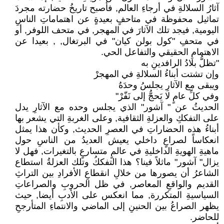
آثارُ السلالةِ في أرجاءِ العالم, فأصبح تاريخُ حضارته مجردَ
تماثيل محفوظة في متاحفٍ بعيدةٍ عن اهتماماتِ الناسِ
اليومية, فيجد تلك الآثارَ في المهجر, في متحف اللوفر, أو
في متحفِ "كول بولن كيان" في البرتغال, , بعيدا عن
الاهتمامِ الحقيقي والتفاعل الحي.
"تظلُّ بلادُ الرافدينِ به
وإن تشتت أبناءُ السلالةِ في المهجرْ
ويبقى مع الآثارِ يجلسُ وحدَهُ
وفي كلِّ عامٍ لا يَحجُّ إلى نَفّرْ"
الحديثُ عن " آشور" الذي يجلس وحده مع الآثارِ يدل
على التفككِ والعزلةِ الثقافية, وعلى الغربةِ التي يشعر بها
أبناءُ هذه الحضاراتِ في العصرِ الحديث, وكأن هذا يمثل
انعكاساً لصراعٍ داخلي يعيش العديدُ من الناسِ حول
ماهيةِ الهويةِ الداخليةِ في عالمٍ متسارعٍ بالتغيرات, فهل لا
يزال" آشور" ماثلاً فينا؟ هذا التفككُ وتلك العزلةُ استطاع
الشاعرُ أن يصورها من خلالِ انقطاعِ الأفرادِ بين التراثِ
القديم والواقعِ المعاصر, في ظل الحروبِ والصراعاتِ
السياسيةِ المتكررة, مما انعكس على الأدبِ أيضا, حيث
يظهر الصراعُ بين الحنينِ إلى الماضي والانتماءِ المتأرجحِ
للحاضر.