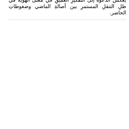
يعكسُ الدعوةَ إلى التفكيرِ العميقِ في معنى الهوية في
ظلِ التنقلِ المستمرِ بين أصالةِ الماضي وضغوطاتِ
الحاضر.