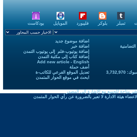
ت
تمبلر
بلوكر
فليبورد
الموبايل
بودكاست
اضافة موضوع جديد
التضامنية
اضافة خبر
إضافة يوتيوب-فلم إلى يوتيوب التمدن
إضافة كتاب إلى مكتبة التمدن
Add new article - English
أضف حملة
3,732,97
تعديل الموقع الفرعي للكاتب-ة
ابحث في موقع الحوار المتمدن
شر متاحة للجميع مع الإشارة إلى المصدر
ضاء هيئة الادارة لا تعبر بالضرورة عن رأي الحوار المتمدن