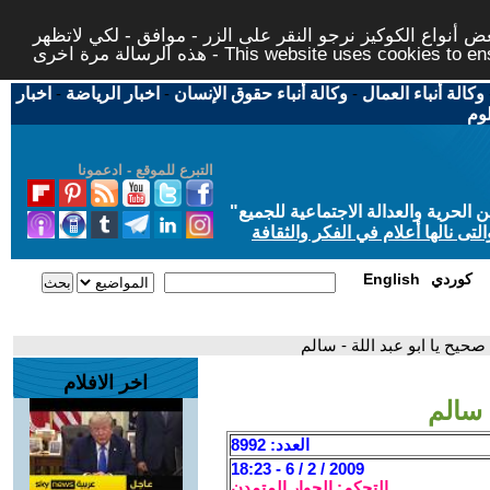
 أنواع الكوكيز نرجو النقر على الزر - موافق - لكي لاتظهر
This website uses cookies to ensure you ge
وكالة أنباء العمال
-
وكالة أنباء حقوق الإنسان
-
اخبار الرياضة
-
اخبار
لوم
التبرع للموقع - ادعمونا
حرية والعدالة الاجتماعية للجميع
"
تى نالها أعلام في الفكر والثقافة
كوردي
English
 صحيح يا ابو عبد اللة - سالم
اخر الافلام
 سالم
العدد: 8992
2009 / 2 / 6 - 18:23
التحكم: الحوار المتمدن