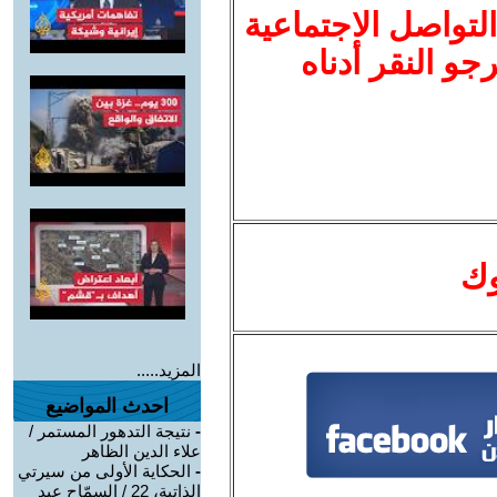
لتواصل الاجتماعية
نرجو النقر أدناه
وك
المزيد.....
احدث المواضيع
-
نتيجة التدهور المستمر /
علاء الدين الظاهر
-
الحكاية الأولى من سيرتي
الذاتية، 22 / السمّاح عبد