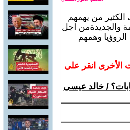
ك الكثير من يهمهم
مة والجديدةمن اجل
لروؤيا وهمهم
ت الأخرى انقر على
خابات؟ / خالد عيسى