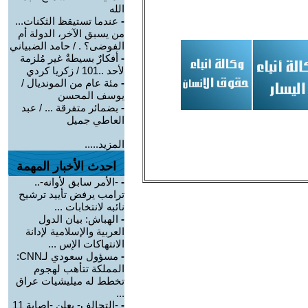
الله
-
عندما تستيقظ الثكنات...
من يسبق الآخر، الدولة أم
الفوضى؟ . / حامد الضبياني
-
أفكارٌ بسيطةٌ غير مُلزمة
لأحد ..101 / زكريا كردي
-
مئة عام من المونديال /
يوسف المحسن
-
بضمائر متفرقة ... / عبد
العاطي جميل
المزيد.....
احدث الأخبار المهمة
-
-الأمر سابق لأوانه-..
ترامب يرفض تأييد ترشيح
نائبه لانتخابات ...
-
الهباش: بيان الدول
العربية والإسلامية لإدانة
الانتهاكات الإس ...
-
مسؤول سعودي لـCNN:
المملكة تتأهب لهجوم
تخطط له ميليشيات عراق
...
-
-التحالف- يعلن -إصابة 11