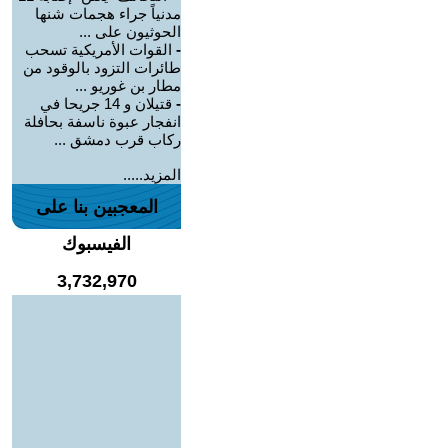
مدنياً جراء هجمات شنها
الحوثيون على ...
-
القوات الأمريكية تسحب
طائرات التزود بالوقود من
مطار بن غوريو ...
-
قتيلان و 14 جريحا في
انفجار عبوة ناسفة بحافلة
ركاب قرب دمشق ...
المزيد.....
المعجبين بنا على
الفيسبوك
3,732,970