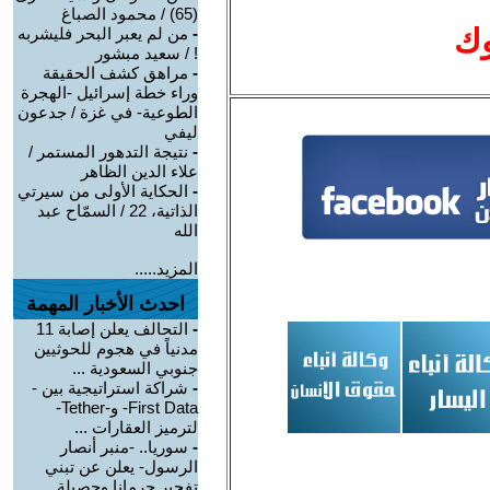
(65) / محمود الصباغ
وك
-
من لم يعبر البحر فليشربه
! / سعيد مبشور
-
مراهق كشف الحقيقة
وراء خطة إسرائيل -الهجرة
الطوعية- في غزة / جدعون
ليفي
-
نتيجة التدهور المستمر /
علاء الدين الظاهر
-
الحكاية الأولى من سيرتي
الذاتية، 22 / السمّاح عبد
الله
المزيد.....
احدث الأخبار المهمة
-
التحالف يعلن إصابة 11
مدنياً في هجوم للحوثيين
جنوبي السعودية ...
-
شراكة استراتيجية بين -
First Data- و-Tether-
لترميز العقارات ...
-
سوريا.. -منبر أنصار
الرسول- يعلن عن تبني
تفجير جرمانا وحصيلة ...