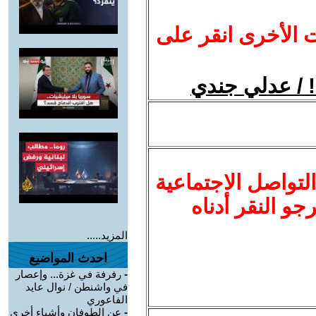
ت الأخرى انقر على
! / عدلي جندي
لتواصل الاجتماعية
نرجو النقر أدناه
المزيد.....
احدث المواضيع
-
رفرفة في غزة... وإعصار
في واشنطن / نوال عايد
الفاعوري
-
عن الطوفان وأشياء أخرى