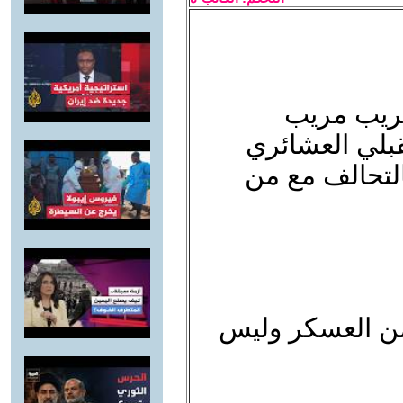
غريب مريب
بلي العشائري
التحالف مع من
من العسكر وليس