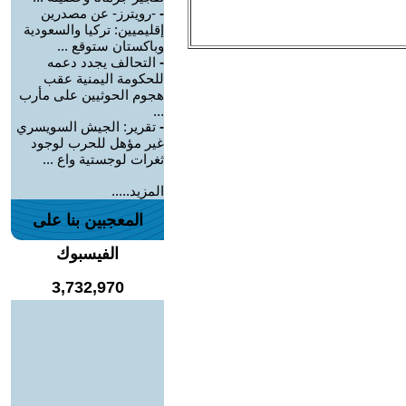
-
-رويترز- عن مصدرين
إقليميين: تركيا والسعودية
وباكستان ستوقع ...
-
التحالف يجدد دعمه
للحكومة اليمنية عقب
هجوم الحوثيين على مأرب
...
-
تقرير: الجيش السويسري
غير مؤهل للحرب لوجود
ثغرات لوجستية واع ...
المزيد.....
المعجبين بنا على
الفيسبوك
3,732,970