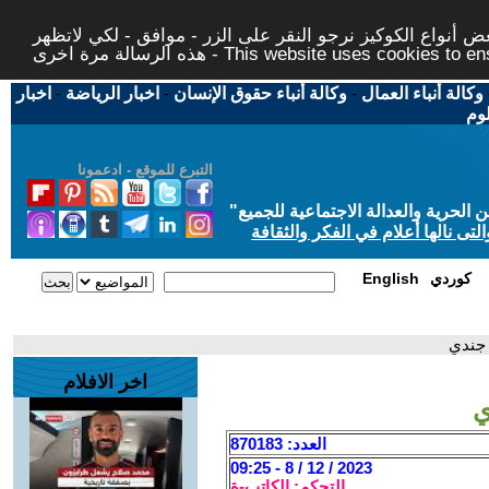
 أنواع الكوكيز نرجو النقر على الزر - موافق - لكي لاتظهر
This website uses cookies to ensure you ge
وكالة أنباء العمال
-
وكالة أنباء حقوق الإنسان
-
اخبار الرياضة
-
اخبار
لوم
التبرع للموقع - ادعمونا
حرية والعدالة الاجتماعية للجميع
"
تى نالها أعلام في الفكر والثقافة
كوردي
English
 جندي
اخر الافلام
ي
العدد: 870183
2023 / 12 / 8 - 09:25
التحكم: الكاتب-ة