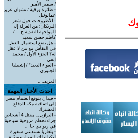
/ سمير الأمير
-
طائرة ورقية / نشوان عزيز
عمانوئيل
وك
-
الأطروحات حول شعر
البريكان: من العزلة إلى
المواجهة النقدية ج ... /
كاظم حسن سعيد
-
هل ينفع استعمال العقل
في النقاش مع من لا عقل
له؟ الجزء الأول / محمد
إنفي
-
العواء البعيد* / إشبيليا
الجبوري
المزيد.....
احدث الأخبار المهمة
-
فيدان يتوقع انضمام مصر
إلى اتفاقية مكة للدفاع
المشترك
-
البرازيل.. مقتل 4 أشخاص
جراء تحطم مروحية سياحية
في ريو دي جا ...
-
بلغاريا تستدعي سفيرة
أوكرانيا إثر انفجار مسيّرة