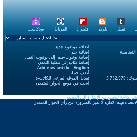
ت
تمبلر
بلوكر
فليبورد
الموبايل
بودكاست
اضافة موضوع جديد
التضامنية
اضافة خبر
إضافة يوتيوب-فلم إلى يوتيوب التمدن
إضافة كتاب إلى مكتبة التمدن
Add new article - English
أضف حملة
3,732,97
تعديل الموقع الفرعي للكاتب-ة
ابحث في موقع الحوار المتمدن
شر متاحة للجميع مع الإشارة إلى المصدر
ضاء هيئة الادارة لا تعبر بالضرورة عن رأي الحوار المتمدن