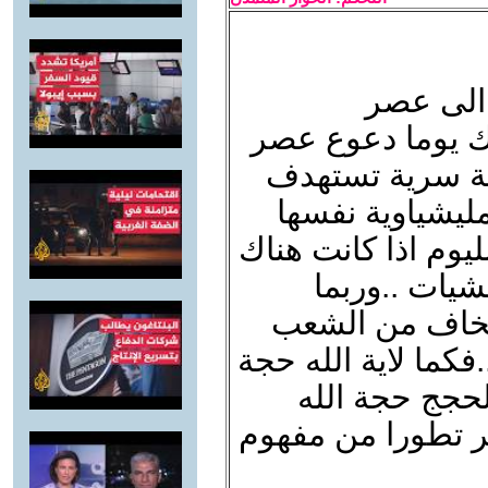
 الى عصر
اك يوما دعوع عصر
كة سرية تستهدف
ليشياوية نفسها
يوم اذا كانت هناك
يات ..وربما
 نخاف من الشعب
فكما لاية الله حجة
لحجج حجة الله
ر تطورا من مفهوم