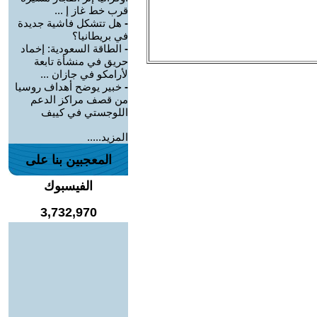
قرب خط غاز إ ...
-
هل تتشكل فاشية جديدة
في بريطانيا؟
-
الطاقة السعودية: إخماد
حريق في منشأة تابعة
لأرامكو في جازان ...
-
خبير يوضح أهداف روسيا
من قصف مراكز الدعم
اللوجستي في كييف
المزيد.....
المعجبين بنا على
الفيسبوك
3,732,970