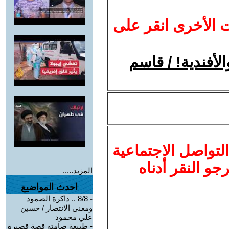
ت الأخرى انقر على
لأفندية! / قاسم
لتواصل الاجتماعية
نرجو النقر أدناه
المزيد.....
احدث المواضيع
-
8/8 .. ذاكرة الصمود
ومعنى الانتصار / حسين
علي محمود
-
طبيعة صامته قصة قصيرة