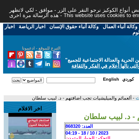
 أنواع الكوكيز نرجو النقر على الزر - موافق - لكي لاتظهر
This website uses cookies to ensure you ge
وكالة أنباء العمال
-
وكالة أنباء حقوق الإنسان
-
اخبار الرياضة
-
اخبار
لوم
التبرع للموقع - ادعمونا
حرية والعدالة الاجتماعية للجميع
"
تى نالها أعلام في الفكر والثقافة
كوردي
English
ات
- ألعمائم والميليشيات تجب اضافتهم - د. لبيب سلطان
اخر الافلام
 - د. لبيب سلطان
العدد: 868320
2023 / 10 / 18 - 04:19
التحكم: الحوار المتمدن