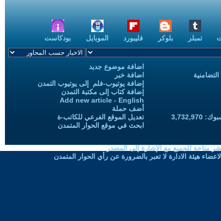
ت
تمبلر
بلوكر
فليبورد
الموبايل
بودكاست
اضافة موضوع جديد
التضامنية
اضافة خبر
إضافة يوتيوب-فلم إلى يوتيوب التمدن
إضافة كتاب إلى مكتبة التمدن
Add new article - English
أضف حملة
3,732,97
تعديل الموقع الفرعي للكاتب-ة
ابحث في موقع الحوار المتمدن
شر متاحة للجميع مع الإشارة إلى المصدر
ضاء هيئة الادارة لا تعبر بالضرورة عن رأي الحوار المتمدن