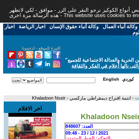
 أنواع الكوكيز نرجو النقر على الزر - موافق - لكي لاتظهر
This website uses cookies to ensure you ge
وكالة أنباء العمال
-
وكالة أنباء حقوق الإنسان
-
اخبار الرياضة
-
اخبار
لوم
التبرع للموقع - ادعمونا
حرية والعدالة الاجتماعية للجميع
"
تى نالها أعلام في الفكر والثقافة
كوردي
English
ات
- اتتمة اقتراح ديمقراطي ماركسي - Khaladoon Nseir
اخر الافلام
العدد: 848607
2021 / 12 / 23 - 09:48
التحكم: الحوار المتمدن