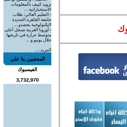
تزويد كييف بالمعلومات
الاستخباراتية ...
-
التعليم العالي: طلاب
جامعة القاهرة الجديدة
التكنولوجية يحصدو ...
وك
-
أوروبا الغربية تسجل أعلى
متوسط حرارة في تاريخها
خلال يونيو و ...
المزيد.....
المعجبين بنا على
الفيسبوك
3,732,970