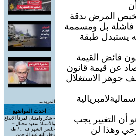
أن
تشخيص المرض بدقة
 فاشلة بل ومسممة
ه يستبدل طبقة
نون فائض القيمة
صاد عن قيمة قانون
شف جوهر الاستغلال
أسماليةلامبريالية
المزيد.....
احدث المواضيع
 أن التغيير يجب
-
شكر وامتنان لمرفأ الابداع
والأستاذ سعيد محتال –
حي وهذا لن
جليس الشهر ف ... / طه
دخل الله عبد الرحمن