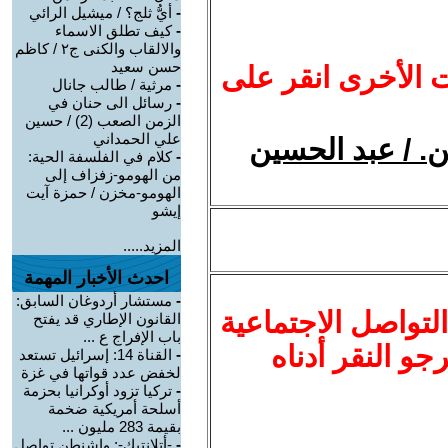
-
أيُّ ثلج؟ / ميشيل الرائي
-
كيف تطلق الاسماء
والالقاب والكنى ج٢ / كاظم
حسن سعيد
ت الأخرى انقر على
-
مرثية / طالب جانال
-
رسائل الى حنان في
الزمن الصعب (2) / حسين
علي الحمداني
ن. / عبد الحسين
-
كلام في الفلسفة الحية:
من الهومو-زفزاف إلى
الهومو-مخزن / حمزة آيت
إيشو
المزيد.....
احدث الأخبار المهمة
-
مستشار أردوغان السابق:
لتواصل الاجتماعية
القانون الإطاري قد يفتح
باب الإفراج ع ...
نرجو النقر أدناه
-
القناة 14: إسرائيل تستعد
لخفض عدد قواتها في غزة
-
تركيا تزود أوكرانيا بحزمة
أسلحة أمريكية ضخمة
بقيمة 283 مليون ...
-
-أتلانتيك-: واشنطن تواصل