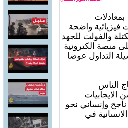
 بمعادلات
 فيزيائية واضحة
كتلة والفولت للجهد
لى منصة الكترونية
لة التداول عوضا
ج الناس
 الايجابيات
ر ناجح وإنساني نحو
الانسانية في