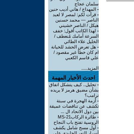
سلمان عجاج
-
المهداج / هاني أديب حنين
-
قرأت لكم: لمصر لا لعبد
الناصر — محمد حسنين
هيكل / الناصر خشيني
-
لهذا الكاتب أقول: خفف
السرعة أمامك مُنعطف /
الخليل علاء الطائي
-
هل تعرض الحشد للخيانة
ام كان خطأ غير مقصود /
علي قاسم الكعبي
المزيد.....
احدث الأخبار المهمة
-
تحليل.. كيف يتشكل اتفاق
بشأن مضيق هرمز لا يريده
ترامب؟
-
أزمة الهجرة في سبتة
تكشف عن تناقضات عميقة
بين دول الاتحاد ال ...
-
طائرة الركابMS-21
الروسية تفتح باب النجاح
-
أول مسح شامل يكشف
أسرار النهر الجليدي على