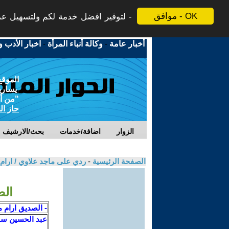
موافق - OK
لتوفير افضل خدمة لكم ولتسهيل عملي
أخبار عامة
-
وكالة أنباء المرأة
-
اخبار الأدب و
الموقع
يسارية
"من أج
حاز ال
الزوار
اضافة/خدمات
بحث/الارشيف
الصفحة الرئيسية
-
ردي على ماجد علاوي / ارام
الصديق
- الصديق ارام م
عبد الحسين سل