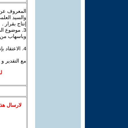
المعروف عن ا
والسيد العلم
إنتاج بقرار .
3. موضوع ال
وباسهاب من ال
4. الاعتقاد بإنهيار الرأسمالية , يعنى انتهاء زمن العمل المأجور و الاستغلال .
مع التقدير و 
ل
لا
رسال
هذ