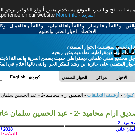
ة التصفح والنشر، الموقع يستخدم بعض أنواع الكوكيز نرجو النق
More info - المزيد
experience on our website
الفن
-
وكالة أنباء اليسار
-
وكالة أنباء العلمانية
-
وكالة أنباء العمال
-
وكا
الاقتصاد
-
اخبار الطب والعلوم
 الرئيسي لمؤسسة الحوار المتمدن
، علمانية، ديمقراطية، تطوعية وغير ربحية
ل مجتمع مدني علماني ديمقراطي حديث يضمن الحرية والعدالة الاجتم
حوار المتمدن على جائزة ابن رشد للفكر الحر والتى نالها أعلام في الفك
كوردي
English
الاخبار
مراكز
الحوار المتمدن
 كيوان
-
أرشيف التعليقات
- الصديق ارام محاميد -2 - عبد الحسين سلمان عاتي
 ارام محاميد -2 - عبد الحسين سلمان عاتي
حاميد -2
مان عاتي
2018 / 1 / 25 - 15:09
التحكم: ا