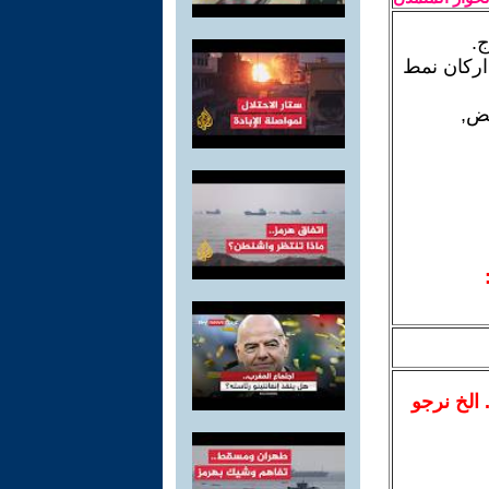
ج.
اركان نمط
يض,
.. الخ نرجو