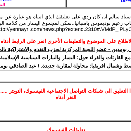
الت
ستاذ سالم ان كان ردي على تعليقك الذي اتبناه هو عبارة عن مق
 زعيم بوديموس باسبانيا..بمكن لمجموع اليسار من كلامه البلي
ttp://yennayri.com/news.php?extend.2310#.VMdP_lPLy
لاطلاع على الموضوع والتعليقات الأخرى انقر على الرابط أدناه:
 بومدين - عضو اللجنة المركزية لحزب التقدم والاشتراكية با
ع القارئات والقراء حول: اليسار والتيارات السياسية الإسلامي
سط وشمال افريقيا: محاولة لمقاربة جديدة. / عبد الصادقي بوم
ا
التعليق الى شبكات التواصل الاجتماعية الفيسبوك
، التويتر ....
النقر أدناه
تعليقات الفيسبوك