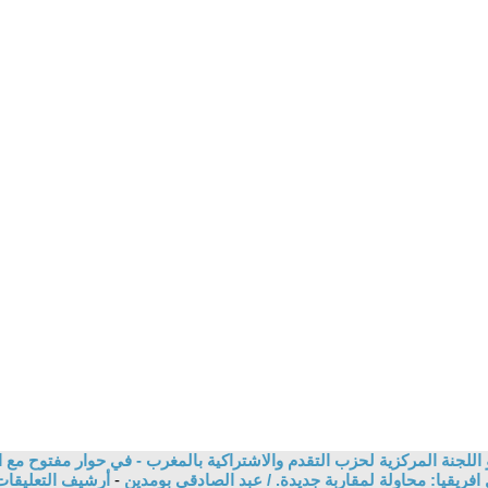
للجنة المركزية لحزب التقدم والاشتراكية بالمغرب - في حوار مفتوح مع ال
ريقيا: محاولة لمقاربة جديدة. / عبد الصادقي بومدين
-
أرشيف التعليقا