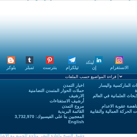
لينكد
الانستغرام
إن
تيلكرام
بنترست
تمبلر
بلوكر
ث الماركسية واليسار
اخبار التمدن
ة
حملات الحوار المتمدن التضامنية
حاث العلمانية في العالم
الارشيف
أرشيف الاستفتاءات
اهضة عقوبة الاعدام
مروج التمدن
الحركة العمالية والنقابية
القائمة البريدية
المعجبين بنا على الفيسبوك: 3,732,970
English
حقوق النسخ واعادة النشر متاحة للجميع مع الإشا