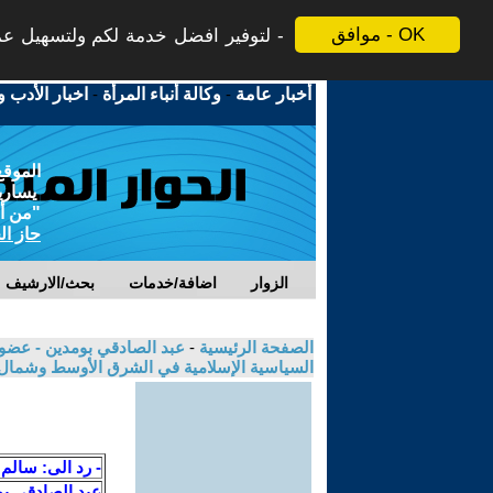
موافق - OK
لتوفير افضل خدمة لكم ولتسهيل عملي
أخبار عامة
-
وكالة أنباء المرأة
-
اخبار الأدب و
الموقع
يسارية
"من أج
حاز ال
الزوار
اضافة/خدمات
بحث/الارشيف
الصفحة الرئيسية
-
عبد الصادقي بومدين - عضو ا
السياسية الإسلامية في الشرق الأوسط وشمال اف
- رد الى: سالم
عبد الصادقي ب