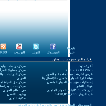
تابعونا
على:
الفيسبوك
التويتر
اليوتيوب
RSS
أخر تحديث:
مركز دراسات وابحا
2026 / 8 / 7 - 07:59
مركز مساواة المرأ
عرض اخرعدد مع المقدمة و الصور
مركز الدراسات والاب
هيئة ادارة الحوار المتمدن - للإتصال بنا
العربي
إحصائيات مؤسسة الحوار المتمدن
مركز حق الحياة لمن
قواعد النشر
مركزابحاث ودراسات 
ابرز كتاب / كاتبات الحوار المتمدن
في العالم العربي
عدد الزوار: 3,428,014,795
يوتيوب التمدن
مكتبة التمدن
الموضوعات المنشورة لا تعبر بالضرورة عن رأي الموقع