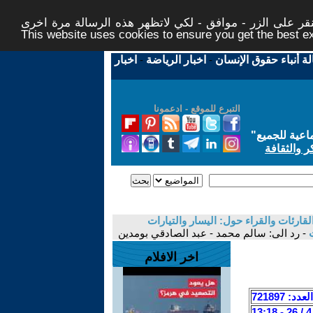
ر على الزر - موافق - لكي لاتظهر هذه الرسالة مرة اخرى -
This website uses cookies to ensure you get the best 
لة أنباء حقوق الإنسان
-
اخبار الرياضة
-
اخبار
التبرع للموقع - ادعمونا
اعية للجميع
"
ر والثقافة
قارئات والقراء حول: اليسار والتيارات
ت
- رد الى: سالم محمد - عبد الصادقي بومدين
اخر الافلام
العدد: 721897