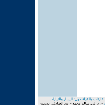
قارئات والقراء حول: اليسار والتيارات
ت
- رد الى: سالم محمد - عبد الصادقي بومدين