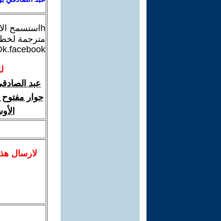
hاستسمح الا
مترجمة لخطاب
Ok.facebook
ل
عبد الصادقي
حوار مفتوح م
الأو
لا
رسال
هذ