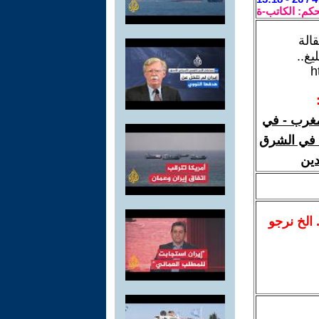
حكم: الكاتب-ة
الة
غ..
h
لمغرب - في
ة في الشرق
دين
.. الخ نرجو