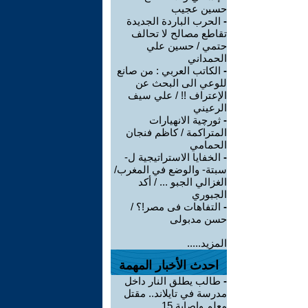
حسين عجيب
-
الحرب الباردة الجديدة
تقاطع مصالح لا تحالف
حتمي / حسين علي
الحمداني
-
الكاتب العربي : من صانع
للوعي الى البحث عن
الإعتراف !! / علي سيف
الرعيني
-
ثورچية الانهيارات
المتراكمة / كاظم فنجان
الحمامي
-
الخفايا الاستراتيجية ل-
سبتة- والوضع في المغرب/
الغزالي الجبو ... / أكد
الجبوري
-
التفاهات فى مصر!؟ /
حسن مدبولى
المزيد.....
احدث الأخبار المهمة
-
طالب يطلق النار داخل
مدرسة في تايلاند.. مقتل
معلم وإصابة 15 ...