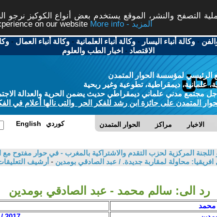
ة التصفح والنشر، الموقع يستخدم بعض أنواع الكوكيز نرجو النق
More info - المزيد
experience on our website
الفن
-
وكالة أنباء اليسار
-
وكالة أنباء العلمانية
-
وكالة أنباء العمال
-
وكا
الاقتصاد
-
اخبار الطب والعلوم
 الرئيسي لمؤسسة الحوار المتمدن
، علمانية، ديمقراطية، تطوعية وغير ربحية
ل مجتمع مدني علماني ديمقراطي حديث يضمن الحرية والعدالة الاجتم
حوار المتمدن على جائزة ابن رشد للفكر الحر والتى نالها أعلام في الفك
كوردي
English
الاخبار
مراكز
الحوار المتمدن
للجنة المركزية لحزب التقدم والاشتراكية بالمغرب - في حوار مفتوح مع ال
ريقيا: محاولة لمقاربة جديدة. / عبد الصادقي بومدين
-
أرشيف التعليقا
رد الى: سالم محمد - عبد الصادقي بومدين
 محمد
ومدين
2017 / 4 / 26 - 13:18