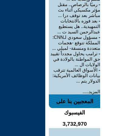
-
رميًا بالرصاص.. مقتل
مؤثر مكسيكي أثناء بث
مباشر بعد توقف درا ...
-
بعد فوزه بالانتخابات
التمهيدية.. هل يستطيع
عبدالرحمن السيد ت ...
-
مسؤول سعودي لـCNN:
المملكة تتوقع -هجمات
متعددة ومنسقة- لميلي ...
-
ترامب يحاول مجدداً تقييد
حق المواطنة بالولادة في
الولايات ال ...
-
الأسواق العالمية تترقب
بيانات الوظائف الأمريكية:
الدولار يتم ...
المزيد.....
المعجبين بنا على
الفيسبوك
3,732,970