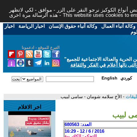
 أنواع الكوكيز نرجو النقر على الزر - موافق - لكي لاتظهر
This website uses cookies to ensure you ge
وكالة أنباء العمال
-
وكالة أنباء حقوق الإنسان
-
اخبار الرياضة
-
اخبار
لوم
التبرع للموقع - ادعمونا
حرية والعدالة الاجتماعية للجميع
"
تى نالها أعلام في الفكر والثقافة
كوردي
English
ليقات
- الأخ سلامه شومان - سامى لبيب
اخر الافلام
مى لبيب
العدد: 680563
2016 / 6 / 12 - 16:29
التحكم: الكاتب-ة