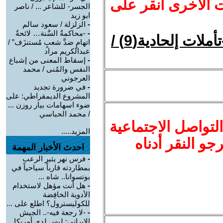
ت الأخرى انقر على
الجسر- للشاعر ... / ناصر
ابو زيد
-
الزلزلة / سعود سالم
-
-محاكمةُ السَّنة… لائحةُ
السببية تنفى وجود وفعل الإله !-تأملات إلحادية(9) /
اتهامٍ ضدَّ شعبٍ مُستنزَف” /
عبدالكريم مراد
-
إسقاط المعنى من إشباع
النفس والمُنى / محمد
العرجوني
-
في ضرورة تجديد
المشروع الديمقراطي: على
ضوء اسهامات بيار روزن ...
/ محمد الحباسي
لتواصل الاجتماعية
المزيد.....
نرجو النقر أدناه
احدث الأخبار المهمة
-
فرس نهر يثير الرعب
بمطاردته قارباً سياحياً في
بوتسوانا.. شاه ...
-
هل أنت مؤهل لاستخدام
الأدوية الخافِضة
للكوليسترول؟ اطلع على ...
-
-لا رجعة فيه-.. الجيش
الإيراني: ليس لدى أمريكا