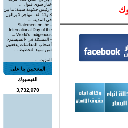
خيار سوى قبول ...
وك
-
رئيس حكومة سبتة: ما بين
8 و11 ألف مهاجر لا يزالون
في المدينة ...
Statement on the
-
International Day of the
World’s Indigenous ...
-
المشكلة في -السيستم-:
أصحاب المعاشات يدفعون
ثمن سوء التخطيط ...
المزيد.....
المعجبين بنا على
الفيسبوك
3,732,970