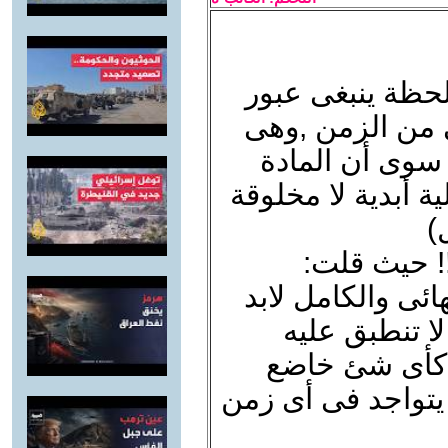
حظة ينبغى عبور
ئى من الزمن ,وهى
 سوى أن المادة
ة أبدية لا مخلوقة
)
! حيث قلت:
ائى والكامل لابد
ا تنطبق عليه
ية كأى شئ خاضع
ن يتواجد فى أى زمن