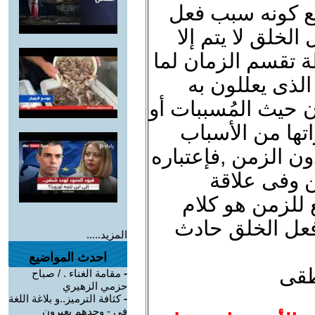
مع كونه سبب فعل
الخلق لا يتم إلا
 تقسم الزمان لما
الذى يعللون به
 حيث المُسببات أو
اتها من الأسباب
ون الزمن ,فإعتباره
ن وفى علاقة
ع للزمن هو كلام
فعل الخلق حادث
المزيد.....
احدث المواضيع
طقى
-
مقامة الغناء . / صباح
حزمي الزهيري
-
كثافة الترميز..و بلاغة اللغة
في - وحدهم يعبرون