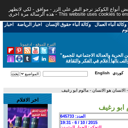
 أنواع الكوكيز نرجو النقر على الزر - موافق - لكي لاتظهر
This website uses cookies to ensure you ge
وكالة أنباء العمال
-
وكالة أنباء حقوق الإنسان
-
اخبار الرياضة
-
اخبار
لوم
التبرع للموقع - ادعمونا
حرية والعدالة الاجتماعية للجميع
"
تى نالها أعلام في الفكر والثقافة
كوردي
English
- الانسان هو الانسان - مالوم ابو رغيف
اخر الافلام
م ابو رغيف
العدد: 645733
2015 / 10 / 6 - 19:31
التحكم: الحوار المتمدن