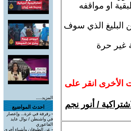
بقية او مواقفه
ن البليغ الذي سوف
 غير حرة
ت الأخرى انقر على
المزيد.....
شتراكية / أنور نجم
احدث المواضيع
-
رفرفة في غزة... وإعصار
في واشنطن / نوال عايد
الفاعوري
-
عن الطوفان وأشياء أخرى