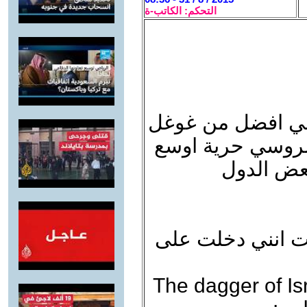
التحكم: الكاتب-ة
الروسي حرية اوسع
عض الدول
تعليقي رقم 23, لعلمت انني دخلت على
The dagger of I