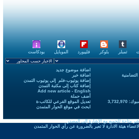
ت
تمبلر
بلوكر
فليبورد
الموبايل
بودكاست
اضافة موضوع جديد
التضامنية
اضافة خبر
إضافة يوتيوب-فلم إلى يوتيوب التمدن
إضافة كتاب إلى مكتبة التمدن
Add new article - English
أضف حملة
3,732,97
تعديل الموقع الفرعي للكاتب-ة
ابحث في موقع الحوار المتمدن
شر متاحة للجميع مع الإشارة إلى المصدر
ضاء هيئة الادارة لا تعبر بالضرورة عن رأي الحوار المتمدن