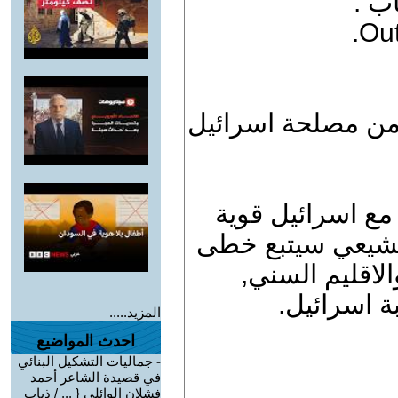
اب :
Out
ل من مصلحة اسرائيل
م مع اسرائيل قوية
 الشيعي سيتبع خطى
لاقليم السني,
 اسرائيل.
المزيد.....
احدث المواضيع
-
جماليات التشكيل البنائي
في قصيدة الشاعر أحمد
فشلان الوائلي { ... / ذياب