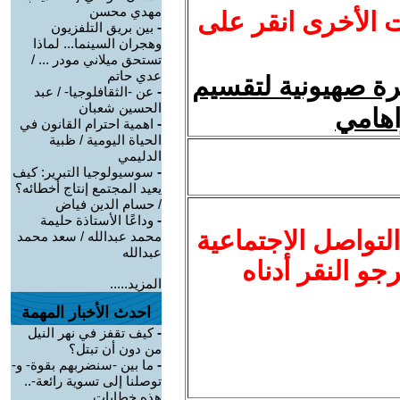
مهدي محسن
ت الأخرى انقر على
-
بين بريق التلفزيون
وهجران السينما... لماذا
تستحق ميلاني مودر ... /
عدي حاتم
ة صهيونية لتقسيم
-
عن -الثقافلوجيا- / عبد
الحسين شعبان
اهامي
-
اهمية احترام القانون في
الحياة اليومية / ظبية
الدليمي
-
سوسيولوجيا التبرير: كيف
يعيد المجتمع إنتاج أخطائه؟
/ حسام الدين فياض
-
وداعًا الأستاذة حليمة
لتواصل الاجتماعية
محمد عبدالله / سعد محمد
عبدالله
نرجو النقر أدناه
المزيد.....
احدث الأخبار المهمة
-
كيف تقفز في نهر النيل
من دون أن تبتل؟
-
ما بين -سنضربهم بقوة- و-
توصلنا إلى تسوية رائعة-..
هذه خطابات ...