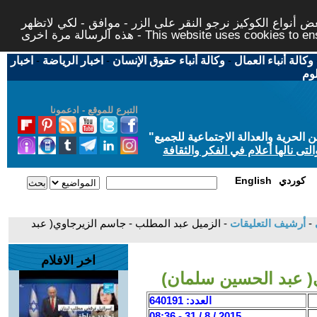
 أنواع الكوكيز نرجو النقر على الزر - موافق - لكي لاتظهر
This website uses cookies to ensure you ge
وكالة أنباء العمال
-
وكالة أنباء حقوق الإنسان
-
اخبار الرياضة
-
اخبار
لوم
التبرع للموقع - ادعمونا
حرية والعدالة الاجتماعية للجميع
"
تى نالها أعلام في الفكر والثقافة
كوردي
English
ي
-
أرشيف التعليقات
- الزميل عبد المطلب - جاسم الزيرجاوي( عبد
اخر الافلام
( عبد الحسين سلمان)
العدد: 640191
2015 / 8 / 31 - 08:36