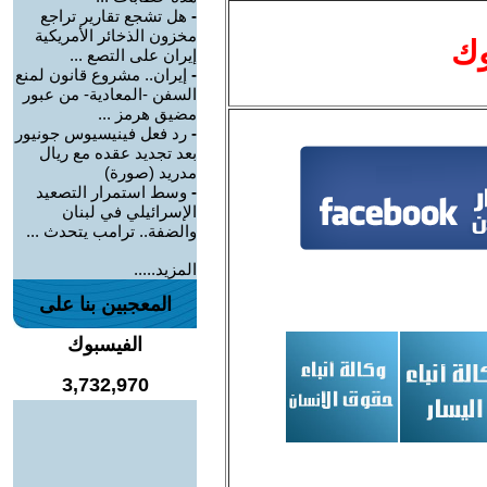
-
هل تشجع تقارير تراجع
مخزون الذخائر الأمريكية
وك
إيران على التصع ...
-
إيران.. مشروع قانون لمنع
السفن -المعادية- من عبور
مضيق هرمز ...
-
رد فعل فينيسيوس جونيور
بعد تجديد عقده مع ريال
مدريد (صورة)
-
وسط استمرار التصعيد
الإسرائيلي في لبنان
والضفة.. ترامب يتحدث ...
المزيد.....
المعجبين بنا على
الفيسبوك
3,732,970