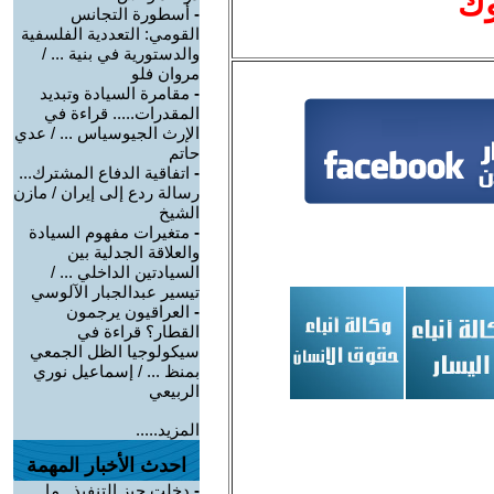
وك
-
أسطورة التجانس
القومي: التعددية الفلسفية
والدستورية في بنية ... /
مروان فلو
-
مقامرة السيادة وتبديد
المقدرات..... قراءة في
الإرث الجيوسياس ... / عدي
حاتم
-
اتفاقية الدفاع المشترك...
رسالة ردع إلى إيران / مازن
الشيخ
-
متغيرات مفهوم السيادة
والعلاقة الجدلية بين
السيادتين الداخلي ... /
تيسير عبدالجبار الآلوسي
-
العراقيون يرجمون
القطار؟ قراءة في
سيكولوجيا الظل الجمعي
بمنظ ... / إسماعيل نوري
الربيعي
المزيد.....
احدث الأخبار المهمة
-
دخلت حيز التنفيذ.. ما