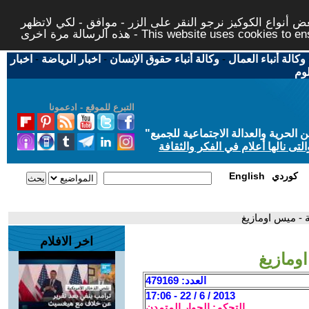
 أنواع الكوكيز نرجو النقر على الزر - موافق - لكي لاتظهر
This website uses cookies to ensure you ge
وكالة أنباء العمال
-
وكالة أنباء حقوق الإنسان
-
اخبار الرياضة
-
اخبار
لوم
التبرع للموقع - ادعمونا
حرية والعدالة الاجتماعية للجميع
"
تى نالها أعلام في الفكر والثقافة
كوردي
English
ة - ميس اومازيغ
اخر الافلام
اومازيغ
العدد: 479169
2013 / 6 / 22 - 17:06
التحكم: الحوار المتمدن