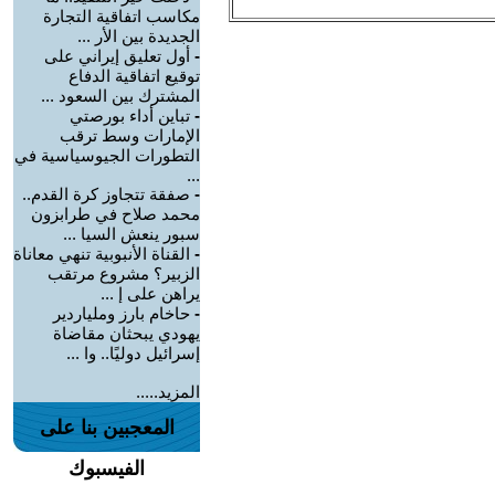
مكاسب اتفاقية التجارة
الجديدة بين الأر ...
-
أول تعليق إيراني على
توقيع اتفاقية الدفاع
المشترك بين السعود ...
-
تباين أداء بورصتي
الإمارات وسط ترقب
التطورات الجيوسياسية في
...
-
صفقة تتجاوز كرة القدم..
محمد صلاح في طرابزون
سبور ينعش السيا ...
-
القناة الأنبوبية تنهي معاناة
الزبير؟ مشروع مرتقب
يراهن على إ ...
-
حاخام بارز وملياردير
يهودي يبحثان مقاضاة
إسرائيل دوليًا.. وا ...
المزيد.....
المعجبين بنا على
الفيسبوك