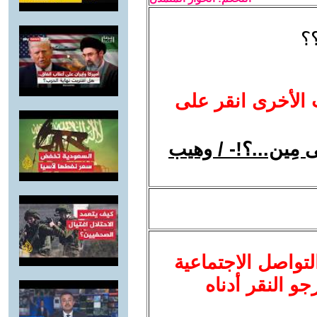
؟؟
 الأخرى انقر على
مِين...؟!- / وهيب
لتواصل الاجتماعية
نرجو النقر أدناه