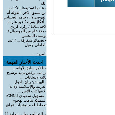
الله
-
عندما تستيقظ الثكنات...
من يسبق الآخر، الدولة أم
الفوضى؟ . / حامد الضبياني
-
أفكارٌ بسيطةٌ غير مُلزمة
لأحد ..101 / زكريا كردي
-
مئة عام من المونديال /
يوسف المحسن
-
بضمائر متفرقة ... / عبد
العاطي جميل
المزيد.....
احدث الأخبار المهمة
-
-الأمر سابق لأوانه-..
ترامب يرفض تأييد ترشيح
نائبه لانتخابات ...
-
الهباش: بيان الدول
العربية والإسلامية لإدانة
الانتهاكات الإس ...
-
مسؤول سعودي لـCNN:
المملكة تتأهب لهجوم
تخطط له ميليشيات عراق
...
-
-التحالف- يعلن -إصابة 11