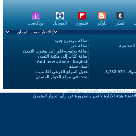
ت
تمبلر
بلوكر
فليبورد
الموبايل
بودكاست
اضافة موضوع جديد
التضامنية
اضافة خبر
إضافة يوتيوب-فلم إلى يوتيوب التمدن
إضافة كتاب إلى مكتبة التمدن
Add new article - English
أضف حملة
3,732,97
تعديل الموقع الفرعي للكاتب-ة
ابحث في موقع الحوار المتمدن
شر متاحة للجميع مع الإشارة إلى المصدر
ضاء هيئة الادارة لا تعبر بالضرورة عن رأي الحوار المتمدن