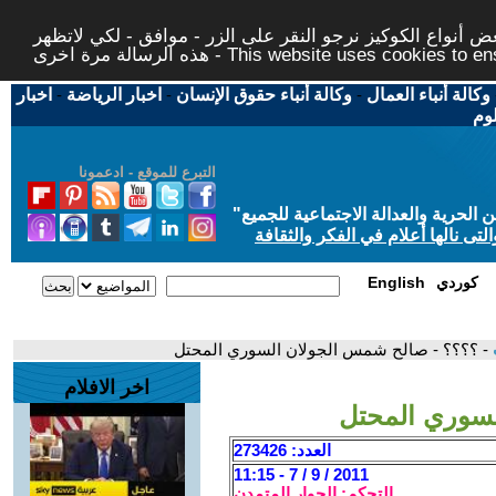
 أنواع الكوكيز نرجو النقر على الزر - موافق - لكي لاتظهر
This website uses cookies to ensure you ge
وكالة أنباء العمال
-
وكالة أنباء حقوق الإنسان
-
اخبار الرياضة
-
اخبار
لوم
التبرع للموقع - ادعمونا
حرية والعدالة الاجتماعية للجميع
"
تى نالها أعلام في الفكر والثقافة
كوردي
English
- ؟؟؟؟ - صالح شمس الجولان السوري المحتل
اخر الافلام
لسوري المحتل
العدد: 273426
2011 / 9 / 7 - 11:15
التحكم: الحوار المتمدن