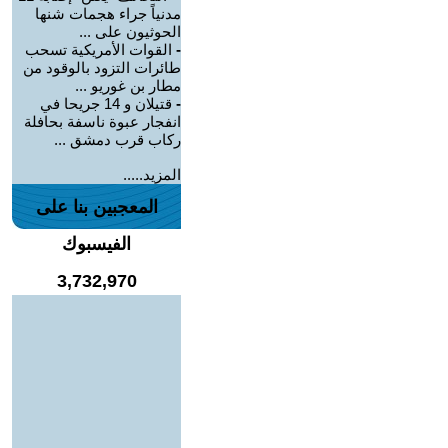
مدنياً جراء هجمات شنها
الحوثيون على ...
-
القوات الأمريكية تسحب
طائرات التزود بالوقود من
مطار بن غوريو ...
-
قتيلان و 14 جريحا في
انفجار عبوة ناسفة بحافلة
ركاب قرب دمشق ...
المزيد.....
المعجبين بنا على
الفيسبوك
3,732,970