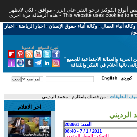
 أنواع الكوكيز نرجو النقر على الزر - موافق - لكي لاتظهر
This website uses cookies to ensure you ge
وكالة أنباء العمال
-
وكالة أنباء حقوق الإنسان
-
اخبار الرياضة
-
اخبار
لوم
التبرع للموقع - ادعمونا
حرية والعدالة الاجتماعية للجميع
"
تى نالها أعلام في الفكر والثقافة
كوردي
English
يف التعليقات
- من فضلك يامكارم - محمد الرديني
اخر الافلام
 الرديني
العدد: 203661
2011 / 1 / 7 - 08:40
التحكم: الحوار المتمدن