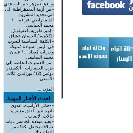
وراءها / مزهر جبر الساعدي
-
من أزمة الديمقراطية الى
الى تجديد المشروع
الديمقراطي: قراءة ... /
محمد الحباسي
-
إمبراطورية باعقيلوش
الكلامية / الحسان عشاق
-
الكلفة السياسية للحرب
في اليمن: سيادة مُنتهَكة
وحريات مُصادَ ... / عيبان
محمد السامعي
-
من العمليات الخاصة إلى
حرب الحضارات - ألكسندر
دوغين (2) / نورالدين علاك
الاسفي
المزيد.....
احدث الأخبار المهمة
-
-حمّى الأرانب-.. عدوى
نادرة تثير القلق مع تزايد
حالات الإصاب ...
-
بعيد ميلاده الخامس.. باندا
عملاقة يحتفل بكعكة من
التفاح والأ ...