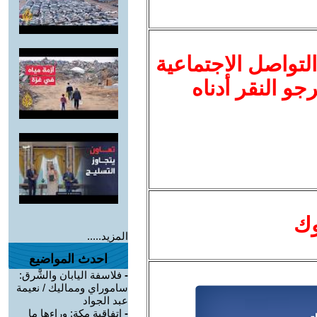
لتواصل الاجتماعية
نرجو النقر أدناه
وك
المزيد.....
احدث المواضيع
-
فلاسفة اليابان والشَّرق:
ساموراي ومماليك / نعيمة
عبد الجواد
-
اتفاقية مكة: وراءها ما