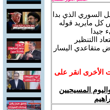
يل السوري الذي بدا
ص كل مايريد قوله
 جيدا
تعاد االتنظير
عض متقاعدي اليسار
ت الأخرى انقر على
واليوم المسيحيين
راهيم