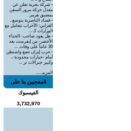
-
شركة بحرية تعلن عن
معدل حركة مرور السفن
بمضيق هرمز
-
فساد الناصرية يتوسع..
الغرابي: الأحزاب تتعامل مع
الوزارات كـ ...
-
هل يعود صاحب -الحذاء
الأخضر- من إيفرست بعد
30 عاماً على وفات ...
-
حرب إيران تضع واشنطن
أمام -خيارات محدودة-..
وكبير جنرالات تر ...
المزيد.....
المعجبين بنا على
الفيسبوك
3,732,970